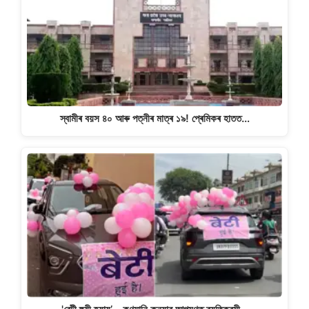
স্বামীৰ বয়স ৪০ আৰু পত্নীৰ মাত্ৰ ১৯! প্ৰেমিকৰ হাতত…