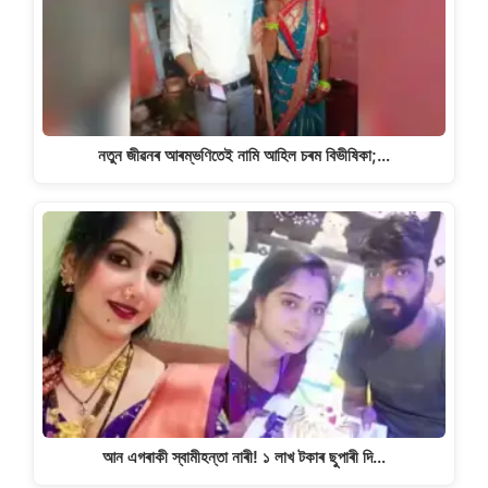
নতুন জীৱনৰ আৰম্ভণিতেই নামি আহিল চৰম বিভীষিকা;…
আন এগৰাকী স্বামীহন্তা নাৰী! ১ লাখ টকাৰ ছুপাৰী দি…