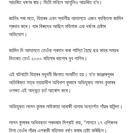
আচৰিত ধৰণৰ ৰায়। যিটো শুনিলে আপুনিও আচৰিত হ’ব।
জানিব পৰা মতে, বিহাৰৰ এখন স্থানীয় আদালতে এজন ব্যক্তিক জামিন
প্ৰদান কৰে। যাৰ বিৰুদ্ধে আছিল মহিলাক এক ধৰ্ষণৰ চেষ্টাৰ
অভিযোগ।
জামিন দি আদালতে তেওঁক প্ৰদান কৰা শাস্তি হৈছে ছয় মাহৰ সময়ৰ
ভিতৰত তেওঁ ২০০০ মহিলাৰ কাপোৰ ধুব লাগিব।
এই ঘটনাটো বিহাৰৰ মধুবনী জিলাত সংঘটিত হয়। য’ত জাঞ্জাৰপুৰৰ
অতিৰিক্ত সত্ৰ ন্যায়াধীশ অবিনাশ কুমাৰে অভিযুক্ত লালন কুমাৰৰ
ওপৰত এই অদ্ভুত চৰ্ত আৰোপ কৰে।
অভিযুক্ত লালন কুমাৰ লাউকাহা আৰক্ষী থানাৰ অন্তৰ্গত গাঁৱৰ বাসিন্দা।
লালন কুমাৰৰ অধিবক্তা পৰশুৰাম মিশ্ৰাই কয়, “লালনে ১৭ এপ্ৰিলৰ
নিশা তেওঁৰ গাঁৱৰ এগৰাকী মহিলাক ধৰ্ষণ কৰাৰ চেষ্টা কৰিছিল।