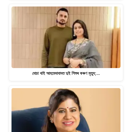
দোচা খাই আহমেদাবাদত দুই শিশুৰ কৰুণ মৃত্যু;…