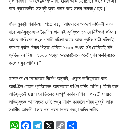
সৃষ্টি কৰিব। ডিটাৰ্জেণ্ট পাউডাৰ, ইস্ত্ৰি আৰু চাবোনেৰে কাপোৰ ধোৱাৰ
বাবে প্ৰয়োজনীয় সামগ্ৰী ক্ৰয় কৰাৰ বাবে লালন দায়বদ্ধ হ’ব।”
গাঁৱৰ মুৰব্বী গৰাকীয়ে লগতে কয়, “আদালতৰ আদেশ কাৰ্যকৰী কৰাৰ
বাবে অভিযুক্তজনৰ দৈনন্দিন কাম মই ব্যক্তিগতভাৱে নিৰীক্ষণ কৰিম।
আমাৰ গাওঁখনত ৪২৫ গৰাকী মহিলা আছে আৰু প্ৰতিগৰাকী মহিলাই
কাপোৰ ধুবলৈ দিয়াৰ পিছত যেতিয়া ২০০০ সংখ্যা হ’ব তেতিয়াই মই
প্ৰতিবেদন দিম। ২০০০ সংখ্যা নোহোৱালৈকে তেওঁ ঘূৰ্ণন প্ৰক্ৰিয়াত
কাপোৰ ধুব লাগিব।”
উল্লেখ্য যে আদালতৰ নিৰ্দেশ অনুসৰি, খাতুনে অভিযুক্তৰ বাবে
আৱণ্টিত সেৱাৰ প্ৰতিবেদন আদালতত দাখিল কৰিব লাগিব। যিটো কাম
অভিযুক্তই ছয় মাহৰ ভিতৰত সম্পূৰ্ণ কৰিব লাগিব। পৰৱৰ্তী সময়ত
অভিযুক্তই আদালতত সেই তথ্য দাখিল কৰিবলৈ গাঁৱৰ মুৰব্বী আৰু
স্থানীয় আৰক্ষী থানাৰ পৰা প্ৰমাণপত্ৰ গ্ৰহণ কৰিব লাগিব।
W
F
T
X
C
S