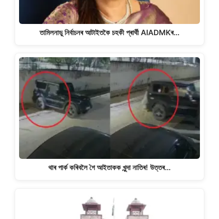
তামিলনাডু নিৰ্বাচনৰ আটাইতকৈ চহকী প্ৰাৰ্থী AIADMKৰ…
থাৰ পাৰ্ক কৰিবলৈ গৈ আইতাকক খুন্দা নাতিৰ! উত্তৰ…