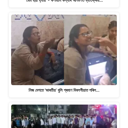
'বেটী হুয়ী হ্যায়’ - কণমানি কন্যাৰ আগমণত ব্যতিক্ৰমী…
নিজ দেশতে 'ভাৰতীয়’ বুলি প্ৰমাণ দিবলগীয়াত পৰিল…