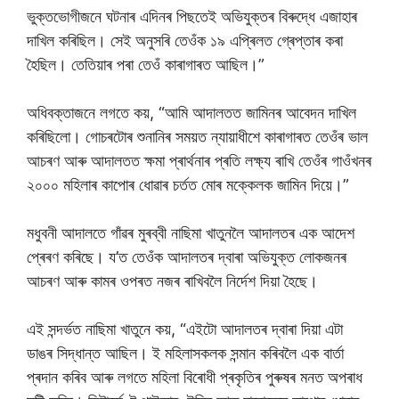
ভুক্তভোগীজনে ঘটনাৰ এদিনৰ পিছতেই অভিযুক্তৰ বিৰুদ্ধে এজাহাৰ
দাখিল কৰিছিল। সেই অনুসৰি তেওঁক ১৯ এপ্ৰিলত গ্ৰেপ্তাৰ কৰা
হৈছিল। তেতিয়াৰ পৰা তেওঁ কাৰাগাৰত আছিল।”
অধিবক্তাজনে লগতে কয়, “আমি আদালতত জামিনৰ আবেদন দাখিল
কৰিছিলো। গোচৰটোৰ শুনানিৰ সময়ত ন্যায়াধীশে কাৰাগাৰত তেওঁৰ ভাল
আচৰণ আৰু আদালতত ক্ষমা প্ৰাৰ্থনাৰ প্ৰতি লক্ষ্য ৰাখি তেওঁৰ গাওঁখনৰ
২০০০ মহিলাৰ কাপোৰ ধোৱাৰ চৰ্তত মোৰ মক্কেলক জামিন দিয়ে।”
মধুবনী আদালতে গাঁৱৰ মুৰব্বী নাছিমা খাতুনলৈ আদালতৰ এক আদেশ
প্ৰেৰণ কৰিছে। য’ত তেওঁক আদালতৰ দ্বাৰা অভিযুক্ত লোকজনৰ
আচৰণ আৰু কামৰ ওপৰত নজৰ ৰাখিবলৈ নিৰ্দেশ দিয়া হৈছে।
এই সন্দৰ্ভত নাছিমা খাতুনে কয়, “এইটো আদালতৰ দ্বাৰা দিয়া এটা
ডাঙৰ সিদ্ধান্ত আছিল। ই মহিলাসকলক সন্মান কৰিবলৈ এক বাৰ্তা
প্ৰদান কৰিব আৰু লগতে মহিলা বিৰোধী প্ৰকৃতিৰ পুৰুষৰ মনত অপৰাধ