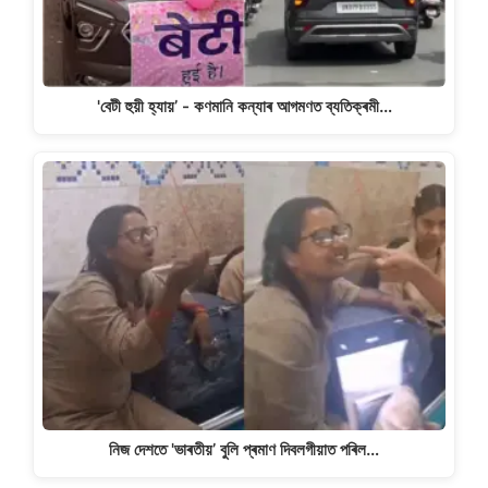
'বেটী হুয়ী হ্যায়’ - কণমানি কন্যাৰ আগমণত ব্যতিক্ৰমী…
নিজ দেশতে 'ভাৰতীয়’ বুলি প্ৰমাণ দিবলগীয়াত পৰিল…