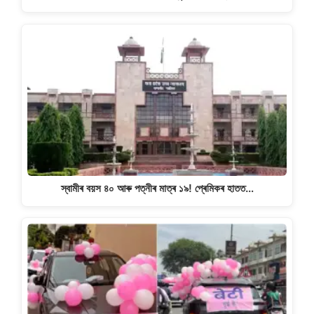
স্বামীৰ বয়স ৪০ আৰু পত্নীৰ মাত্ৰ ১৯! প্ৰেমিকৰ হাতত…