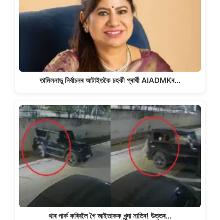
তামিলনাডু নিৰ্বাচনৰ আটাইতকৈ চহকী প্ৰাৰ্থী AIADMKৰ…
থাৰ পাৰ্ক কৰিবলৈ গৈ আইতাকক খুন্দা নাতিৰ! উত্তৰ…