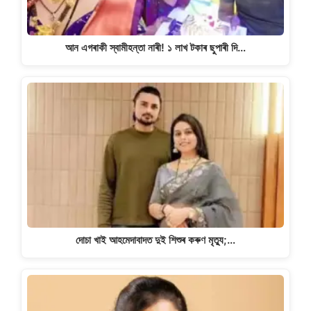
আন এগৰাকী স্বামীহন্তা নাৰী! ১ লাখ টকাৰ ছুপাৰী দি…
দোচা খাই আহমেদাবাদত দুই শিশুৰ কৰুণ মৃত্যু;…