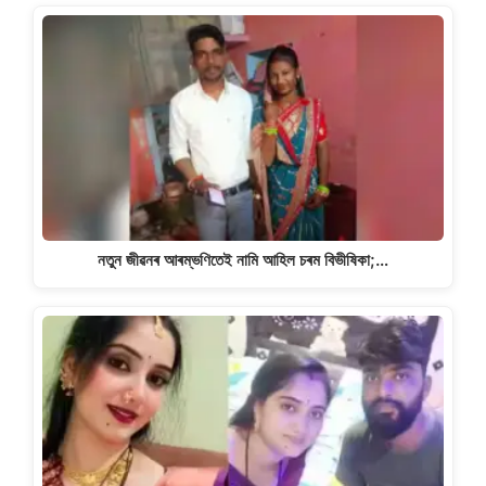
নতুন জীৱনৰ আৰম্ভণিতেই নামি আহিল চৰম বিভীষিকা;…