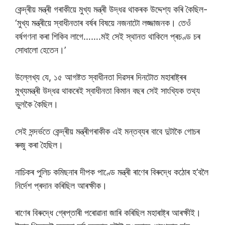
কেন্দ্ৰীয় মন্ত্ৰী গৰাকীয়ে মুখ্য মন্ত্ৰী উদ্ধৱ থাকৰক উদ্দেশ্য কৰি কৈছিল-
‘মুখ্য মন্ত্ৰীয়ে স্বাধীনতাৰ বৰ্ষৰ বিষয়ে নজনাটো লজ্জাজনক। তেওঁ
বৰ্ষগণনা কৰা শিকিব লাগে…….মই সেই স্থানত থাকিলে প্ৰচণ্ড চৰ
সোধালো হেতেন।’
উল্লেখ্য যে, ১৫ আগষ্টত স্বাধীনতা দিৱসৰ দিনটোত মহাৰাষ্ট্ৰৰ
মুখ্যমন্ত্ৰী উদ্ধৱ থাকৰেই স্বাধীনতা কিমান বছৰ সেই সাংখ্যিক তথ্য
ভুলকৈ কৈছিল।
সেই সন্দৰ্ভতে কেন্দ্ৰীয় মন্ত্ৰীগৰাকীক এই মন্তব্যৰ বাবে দুটাকৈ গোচৰ
ৰুজু কৰা হৈছিল।
নাচিকৰ পুলিচ কমিছনাৰ দীপক পাণ্ডে মন্ত্ৰী ৰাণেৰ বিৰুদ্ধে কঠোৰ হ’বলৈ
নিৰ্দেশ প্ৰদান কৰিছিল আৰক্ষীক।
ৰাণেৰ বিৰুদ্ধে গ্ৰেপ্তাৰী পৰোৱানা জাৰি কৰিছিল মহাৰাষ্ট্ৰ আৰক্ষীই।