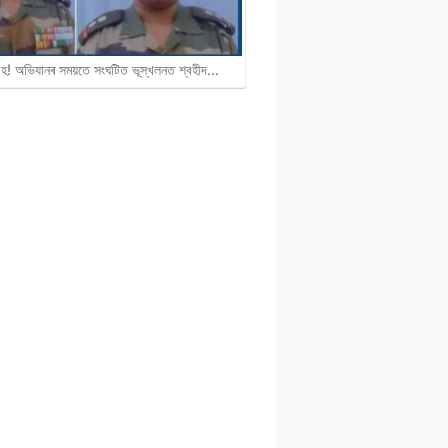
হ! অভিযানৰ সময়তে সংঘটিত ভূস্খলনত শ্বহীদ…