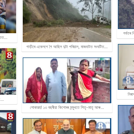
পৰ্বতৰ 
ন্তত…
গাড়ীৰে একেলগে গৈ আছিল দুটা পৰিয়াল, মাজবাটত সংঘটিত…
নিৰা
শা…
শােকাৱহ! ১৩ বছৰীয়া কিশােৰৰ সন্মুখতে পিতৃ-মাতৃ আৰু…