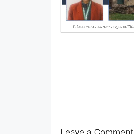
চিকিৎসাৰ অভাৱত যন্ত্ৰণাকাতৰ মৃত্যুক সাৱটি
Leave a Comment