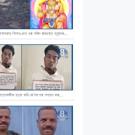
বিশালকায় শিলাখণ্ডত ধৰা পৰিল ৰামভক্ত হনুমানৰ…
পত্তাৰক্ষীক হত্যা কৰি জে’লৰ পৰা পলায়ন কৰা…