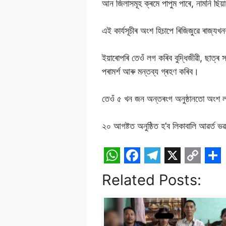
আন জিলাসমূহ ক্ৰমে পাপুম পাৰে, নামনি ছিয়া
এই কাৰ্যসূচীৰ অংশ হিচাপে ৰিজিজুৱে ৰাজ্যখন
ইয়াৰোপৰি তেওঁ লগ কৰিব বুদ্ধিজীৱী, ছাত্
পৰামৰ্শ আৰু মন্তব্য গ্ৰহণ কৰিব।
তেওঁ ৫ খন জন অন্তৰংগ অনুষ্ঠানতো অংশ ল’ব। 
২০ আগষ্টত অনুষ্ঠিত হ’ব লিকাবালি আৱৰ্ত 
W
F
T
X
C
S
Related Posts:
h
a
e
o
h
a
c
l
p
a
t
e
e
y
r