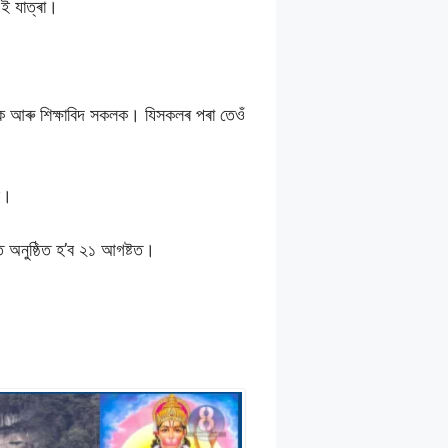
এই যাত্ৰা।
েৱক আৰু শিক্ষাবিদ সকলক। যিসকলৰ পৰা তেওঁ
’ব।
ত অনুষ্ঠিত হ’ব ২১ আগষ্টত।