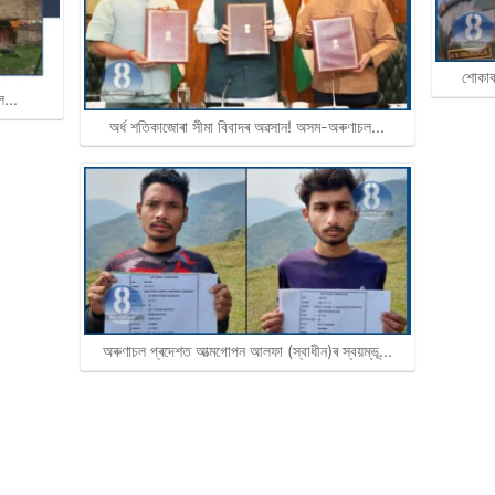
শোকাব
ছিল…
অৰ্ধ শতিকাজোৰা সীমা বিবাদৰ অৱসান! অসম-অৰুণাচল…
অৰুণাচল প্ৰদেশত আত্মগোপন আলফা (স্বাধীন)ৰ স্বয়ম্ভূ…