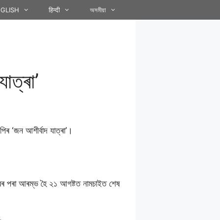
GLISH
हिन्दी
অসমীয়া
যাত্ৰা’
পিৰ ‘জন আশীৰ্বাদ যাত্ৰা’।
গৰৰ পৰা আৰম্ভ হৈ ২১ আগষ্টত নামচাইত শেষ