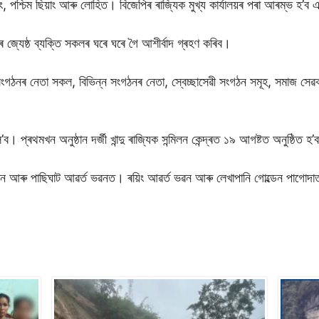
ং, পশ্চিম ছিয়াং আৰু লোহিত। বিজেপিৰ ৰাজ্যিক মুখ্য কাৰ্যালয়ৰ পৰা আৰম্ভ হ’ব 
ৰ জ্যেষ্ঠ ব্যক্তি সকলৰ ঘৰে ঘৰে গৈ আশীৰ্বাদ গ্ৰহণ কৰিব।
ৰ সংগঠনৰ নেতা সকল, বিভিন্ন সংগঠনৰ নেতা, স্বেচ্ছাসেৱী সংগঠন সমূহ, সমাজ স
প্ৰথমখন অনুষ্ঠান দর্জী খান্দু ৰাজ্যিক সন্মিলন কেন্দ্ৰত ১৯ আগষ্টত অনুষ্ঠিত হ
ভৱন আৰু পাছিঘাট আৱৰ্ত ভৱনত। ৰয়িং আৱৰ্ত ভৱন আৰু লেখাপানি গোল্ডেন পাগোদা