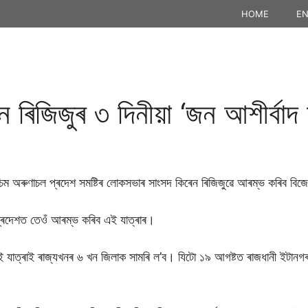
HOME
EN
িৰেন ৰিজিজুৰ ৩ দিনীয়া ‘জন আশীৰ্বাদ 
পশ্চিম অৰুণাচল প্ৰদেশ সমষ্টিৰ লোকসভাৰ সাংসদ কিৰেন ৰিজিজুৱে আৰম্ভ কৰিব বিজে
প্ৰদেশত তেওঁ আৰম্ভ কৰিব এই যাত্ৰাৰ।
 এই যাত্ৰাই ৰাজ্যখনৰ ৬ খন জিলাক সামৰি ল’ব। যিটো ১৯ আগষ্টত ৰাজধানী ইটান