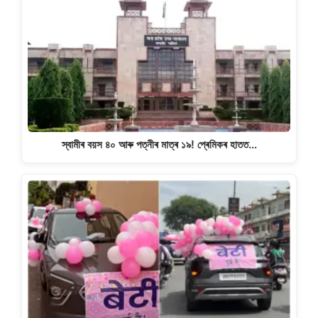
স্বামীৰ বয়স ৪০ আৰু পত্নীৰ মাত্ৰ ১৯! প্ৰেমিকৰ হাতত…