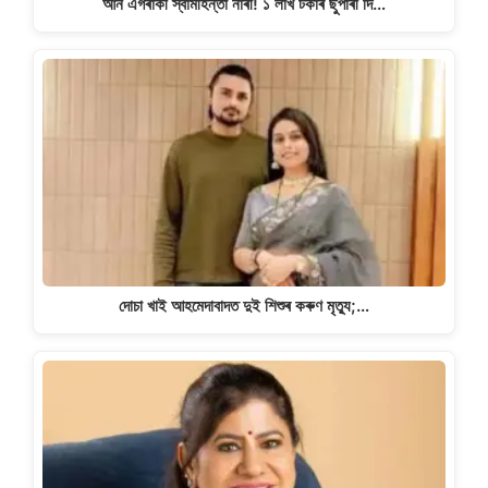
আন এগৰাকী স্বামীহন্তা নাৰী! ১ লাখ টকাৰ ছুপাৰী দি…
দোচা খাই আহমেদাবাদত দুই শিশুৰ কৰুণ মৃত্যু;…