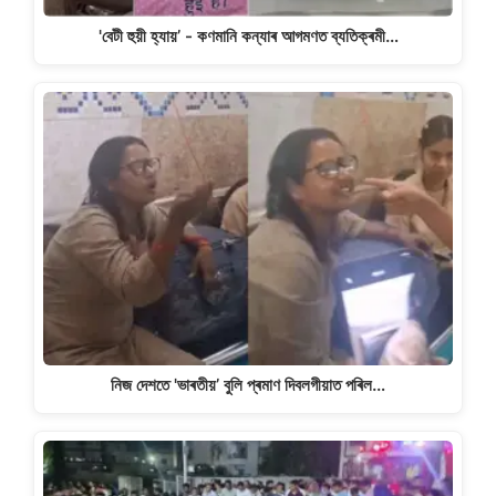
'বেটী হুয়ী হ্যায়’ - কণমানি কন্যাৰ আগমণত ব্যতিক্ৰমী…
নিজ দেশতে 'ভাৰতীয়’ বুলি প্ৰমাণ দিবলগীয়াত পৰিল…