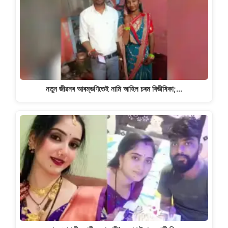
নতুন জীৱনৰ আৰম্ভণিতেই নামি আহিল চৰম বিভীষিকা;…