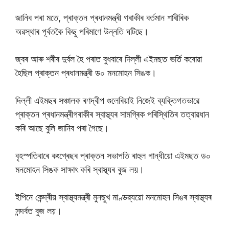
জানিব পৰা মতে, প্ৰাক্তন প্ৰধানমন্ত্ৰী গৰাকীৰ বৰ্তমান শাৰীৰিক
অৱস্থাৰ পূৰ্বতকৈ কিছু পৰিমাণে উন্নতি ঘটিছে।
জ্বৰ আৰু শৰীৰ দুৰ্বল হৈ পৰাত বুধবাৰে দিল্লী এইমছত ভৰ্তি কৰোৱা
হৈছিল প্ৰাক্তন প্ৰধানমন্ত্ৰী ড০ মনমোহন সিঙক।
দিল্লী এইমছৰ সঞ্চালক ৰণদ্বীপ গুলেৰিয়াই নিজেই ব্যক্তিগতভাৱে
প্ৰাক্তন প্ৰধানমন্ত্ৰীগৰাকীৰ স্বাস্থ্যৰ সামগ্ৰিক পৰিস্থিতিৰ তত্বাৱধান
কৰি আছে বুলি জানিব পৰা গৈছে।
বৃহস্পতিবাৰে কংগ্ৰেছৰ প্ৰাক্তন সভাপতি ৰাহুল গান্ধীয়ো এইমছত ড০
মনমোহন সিঙক সাক্ষাৎ কৰি স্বাস্থ্যৰ বুজ লয়।
ইপিনে কেন্দ্ৰীয় স্বাস্থ্যমন্ত্ৰী মুনছুখ মাণ্ডৱ্যয়ো মনমোহন সিঙৰ স্বাস্থ্যৰ
সন্দৰ্বত বুজ লয়।