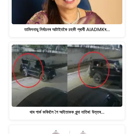
তামিলনাডু নিৰ্বাচনৰ আটাইতকৈ চহকী প্ৰাৰ্থী AIADMKৰ…
থাৰ পাৰ্ক কৰিবলৈ গৈ আইতাকক খুন্দা নাতিৰ! উত্তৰ…