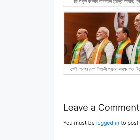
ছিংগাপুৰৰ ক'ৰনাৰ আদালতৰ চূড়ান্ত ৰায়দান; প্
মোদী-শ্বাহৰ মেগা নিৰ্বাচনী প্ৰচাৰ; অসমৰ বাবে 
Leave a Comment
You must be
logged in
to post