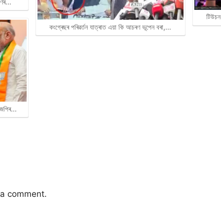
ৰাণৰ…
টিউচন
কংগ্ৰেছৰ পৰিৱৰ্তন যাত্ৰাত এয়া কি আচৰণ ভূপেন বৰা,…
বিজেপিৰ…
 a comment.