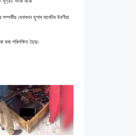
ক সূত্রই সদৰী কৰে৷
পর্কীয় বেনাৰখন ছুপাৰ মার্কেটৰ উৰণীয়া
া কৰা পৰিলক্ষিত হৈছে৷