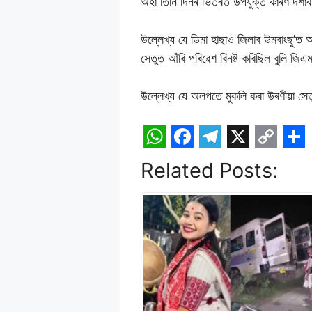
অহা তিনি দিনৰ ভিতৰত উপযুক্ত কাৰণ দর্শাব 
উল্লেখ্য যে ডিমা হাছাও জিলাৰ উমৰাংছু’ত অ
সেতুত আঁৰি পৰিৱেশ বিনষ্ট কৰিছিল বুলি জিএম
উল্লেখ্য যে অলপতে মুকলি কৰা উৰণীয়া সেত
W
F
T
X
C
S
Related Posts:
h
a
e
o
h
a
c
l
p
a
t
e
e
y
r
s
b
g
L
e
A
o
r
i
p
o
a
n