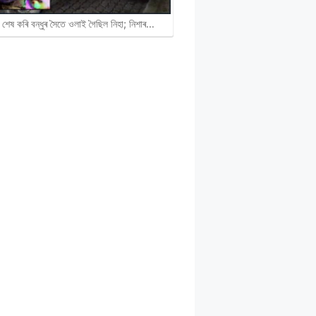
 শেষ কৰি বন্ধুৰ সৈতে ওলাই গৈছিল নিহা; নিশাৰ…