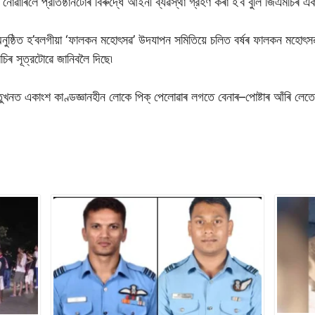
নোৱাৰিলে প্রতিষ্ঠানটোৰ বিৰুদ্ধে আইনী ব্যৱস্থা গ্রহণ কৰা হ’ব বুলি জিএমচিৰ এ
নুষ্ঠিত হ’বলগীয়া ‘ফালকন মহোৎসৱ’ উদযাপন সমিতিয়ে চলিত বর্ষৰ ফালকন মহোৎসৱ সম্
চিৰ সূত্রটোৱে জানিবলৈ দিছে৷
ুখনত একাংশ কাণ্ডজ্ঞানহীন লোকে পিক্ পেলোৱাৰ লগতে বেনাৰ–পোষ্টাৰ আঁৰি লেতেৰ