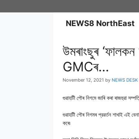
NEWS8 NorthEast
উমৰাংছুৰ ‘ফালকন 
GMCৰ…
November 12, 2021
by
NEWS DESK
গুৱাহাটী পৌৰ নিগমে জাৰি কৰা ৰাজহুৱা সম্পত
গুৱাহাটী পৌৰ নিগমৰ প্রৱর্তন শাখাই এই বেন
কৰে৷