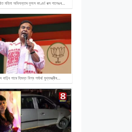
ীত মহিলা অভিযন্তাৰ নৃশংস কাণ্ড! বক্স পালেঙৰ…
দ বাঢ়িব পাৰে হিমন্ত বিশ্ব শৰ্মাৰ! মুখ্যমন্ত্ৰীৰ…