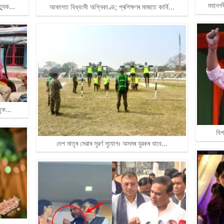
মহানগৰ
ত্যুক…
আকাশত বিধ্বংসী অগ্নিকাণ্ড; প্ৰশিক্ষণৰ মাজতে কাৰ্বি…
াতৃক…
বিপ
দেশ মাতৃৰ সেৱাৰ সুৱৰ্ণ সুযোগঃ অসমৰ যুৱকৰ বাবে…