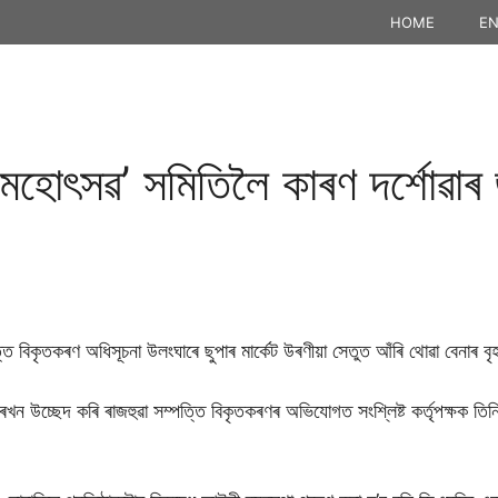
HOME
EN
মহোৎসৱ’ সমিতিলৈ কাৰণ দর্শোৱাৰ 
্তি বিকৃতকৰণ অধিসূচনা উলংঘাৰে ছুপাৰ মার্কেট উৰণীয়া সেতুত আঁৰি থোৱা বেনাৰ বৃহ
াৰখন উচ্ছেদ কৰি ৰাজহুৱা সম্পত্তি বিকৃতকৰণৰ অভিযোগত সংশ্লিষ্ট কর্তৃপক্ষক তি