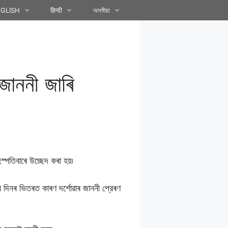
GLISH
हिन्दी
অসমীয়া
জাননী জাৰি
স্পতিবাৰে উচ্ছেদ কৰা হয়৷
নি দিনৰ ভিতৰত কাৰণ দর্শোৱাৰ জাননী প্রেৰণ