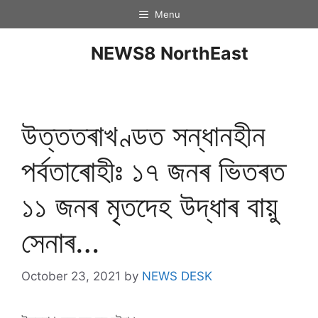
Menu
NEWS8 NorthEast
উত্ততৰাখণ্ডত সন্ধানহীন
পৰ্বতাৰোহীঃ ১৭ জনৰ ভিতৰত
১১ জনৰ মৃতদেহ উদ্ধাৰ বায়ু
সেনাৰ…
October 23, 2021
by
NEWS DESK