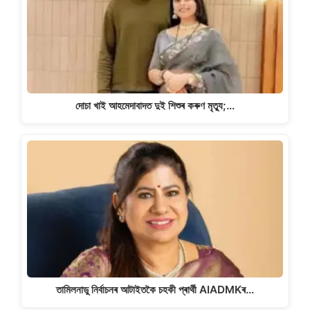
দোচা খাই আহমেদাবাদত দুই শিশুৰ কৰুণ মৃত্যু;…
তামিলনাডু নিৰ্বাচনৰ আটাইতকৈ চহকী প্ৰাৰ্থী AIADMKৰ…