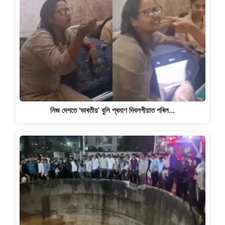
নিজ দেশতে 'ভাৰতীয়’ বুলি প্ৰমাণ দিবলগীয়াত পৰিল…