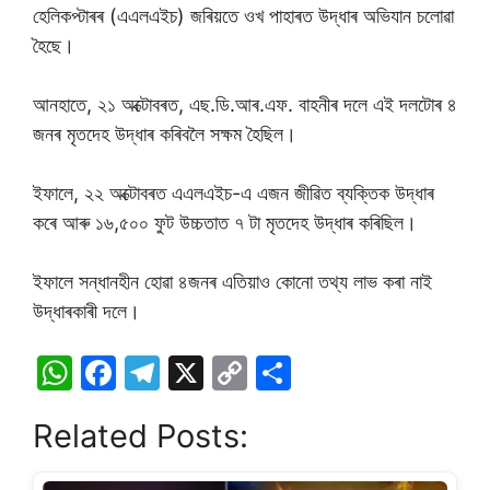
হেলিকপ্টাৰৰ (এএলএইচ) জৰিয়তে ওখ পাহাৰত উদ্ধাৰ অভিযান চলোৱা
হৈছে।
আনহাতে, ২১ অক্টোবৰত, এছ.ডি.আৰ.এফ. বাহনীৰ দলে এই দলটোৰ ৪
জনৰ মৃতদেহ উদ্ধাৰ কৰিবলৈ সক্ষম হৈছিল।
ইফালে, ২২ অক্টোবৰত এএলএইচ-এ এজন জীৱিত ব্যক্তিক উদ্ধাৰ
কৰে আৰু ১৬,৫০০ ফুট উচ্চতাত ৭ টা মৃতদেহ উদ্ধাৰ কৰিছিল।
ইফালে সন্ধানহীন হোৱা ৪জনৰ এতিয়াও কোনো তথ্য লাভ কৰা নাই
উদ্ধাৰকাৰী দলে।
W
F
T
X
C
S
h
a
el
o
h
Related Posts:
at
c
e
p
ar
s
e
gr
y
e