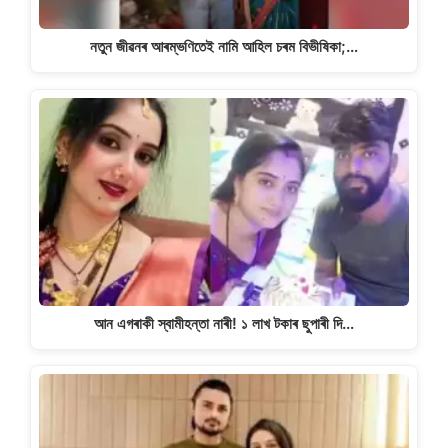
নতুন জীৱনৰ আৰম্ভণিতেই নামি আহিল চৰম বিভীষিকা;…
আন এগৰাকী স্বামীহন্তা নাৰী! ১ লাখ টকাৰ ছুপাৰী দি…