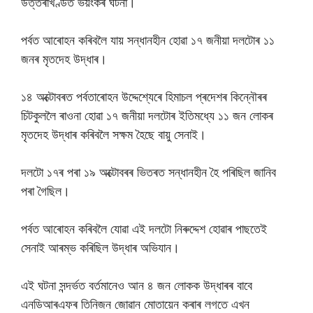
উত্তৰাখণ্ডত ভয়ংকৰ ঘটনা।
পৰ্বত আৰোহন কৰিবলৈ যায় সন্ধানহীন হোৱা ১৭ জনীয়া দলটোৰ ১১
জনৰ মৃতদেহ উদ্ধাৰ।
১৪ অক্টোবৰত পৰ্বতাৰোহন উদ্দেশ্যেৰে হিমাচল প্ৰদেশৰ কিন্নৌৰৰ
চিটকুললৈ ৰাওনা হোৱা ১৭ জনীয়া দলটোৰ ইতিমধ্যে ১১ জন লোকৰ
মৃতদেহ উদ্ধাৰ কৰিবলৈ সক্ষম হৈছে বায়ু সেনাই।
দলটো ১৭ৰ পৰা ১৯ অক্টোবৰৰ ভিতৰত সন্ধানহীন হৈ পৰিছিল জানিব
পৰা গৈছিল।
পৰ্বত আৰোহন কৰিবলৈ যোৱা এই দলটো নিৰুদ্দেশ হোৱাৰ পাছতেই
সেনাই আৰম্ভ কৰিছিল উদ্ধাৰ অভিযান।
এই ঘটনা সন্দৰ্ভত বৰ্তমানেও আন ৪ জন লোকক উদ্ধাৰৰ বাবে
এনডিআৰএফৰ তিনিজন জোৱান মোতায়েন কৰাৰ লগতে এখন