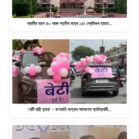
স্বামীৰ বয়স ৪০ আৰু পত্নীৰ মাত্ৰ ১৯! প্ৰেমিকৰ হাতত…
'বেটী হুয়ী হ্যায়’ - কণমানি কন্যাৰ আগমণত ব্যতিক্ৰমী…