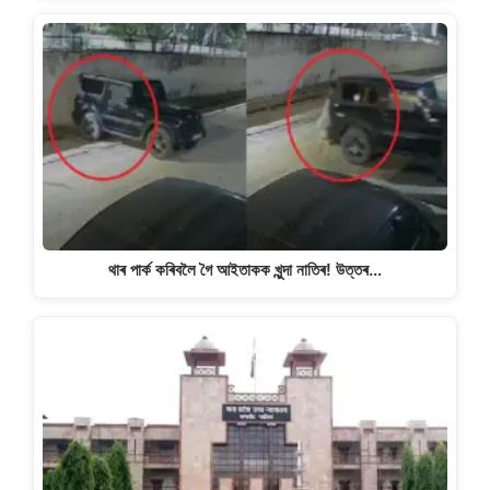
থাৰ পাৰ্ক কৰিবলৈ গৈ আইতাকক খুন্দা নাতিৰ! উত্তৰ…