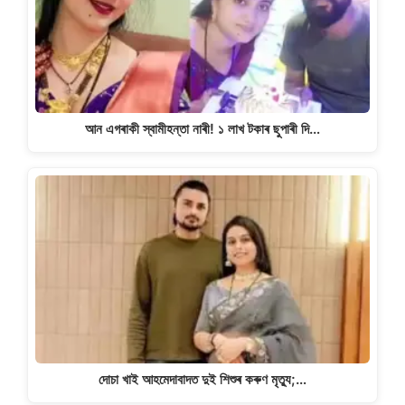
আন এগৰাকী স্বামীহন্তা নাৰী! ১ লাখ টকাৰ ছুপাৰী দি…
দোচা খাই আহমেদাবাদত দুই শিশুৰ কৰুণ মৃত্যু;…