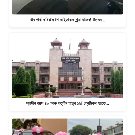
থাৰ পাৰ্ক কৰিবলৈ গৈ আইতাকক খুন্দা নাতিৰ! উত্তৰ…
স্বামীৰ বয়স ৪০ আৰু পত্নীৰ মাত্ৰ ১৯! প্ৰেমিকৰ হাতত…