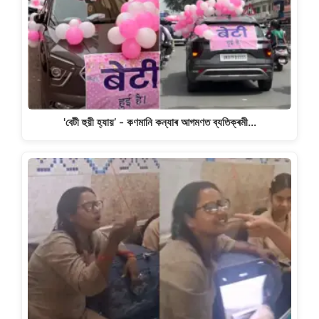
'বেটী হুয়ী হ্যায়’ - কণমানি কন্যাৰ আগমণত ব্যতিক্ৰমী…