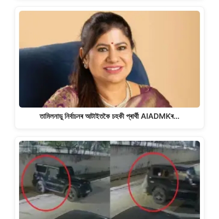
তামিলনাডু নিৰ্বাচনৰ আটাইতকৈ চহকী প্ৰাৰ্থী AIADMKৰ…