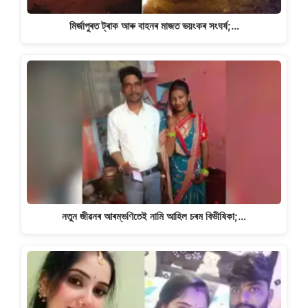
মিৰ্জাপুৰত ট্ৰাক আৰু বাহনৰ মাজত ভয়ংকৰ সংঘৰ্ষ;…
নতুন জীৱনৰ আৰম্ভণিতেই নামি আহিল চৰম বিভীষিকা;…