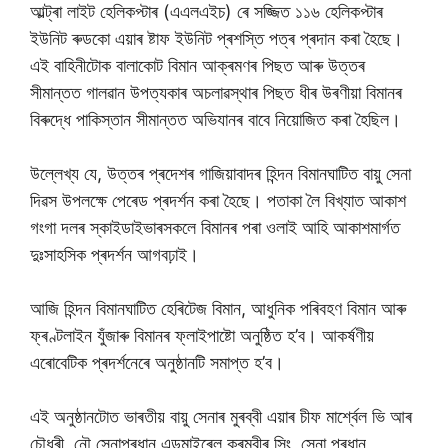
আল্ট্ৰা লাইট হেলিকপ্টাৰ (এএলএইচ) ৰে সজ্জিত ১১৬ হেলিকপ্টাৰ
ইউনিট ৰুডকো এয়াৰ ষ্টাফ ইউনিট প্ৰশস্তি পত্ৰ প্ৰদান কৰা হৈছে।
এই বাহিনীটোক বালাকোট বিমান আক্ৰমণৰ পিছত আৰু উত্তৰ
সীমান্তত গালৱান উপত্যকাৰ অচলাৱস্থাৰ পিছত ধীৰ উৰণীয়া বিমানৰ
বিৰুদ্ধে পাকিস্তান সীমান্তত অভিযানৰ বাবে নিয়োজিত কৰা হৈছিল।
উল্লেখ্য যে, উত্তৰ প্ৰদেশৰ গাজিয়াবাদৰ হিন্দন বিমানঘাটিত বায়ু সেনা
দিৱস উপলক্ষে পেৰেড প্ৰদৰ্শন কৰা হৈছে। পতাকা লৈ বিখ্যাত আকাশ
গংগা দলৰ স্কাইডাইভাৰসকলে বিমানৰ পৰা ওলাই আহি আকাশমাৰ্গত
দুঃসাহসিক প্ৰদৰ্শন আগবঢ়াই।
আজি হিন্দন বিমানঘাটিত হেৰিটেজ বিমান, আধুনিক পৰিবহণ বিমান আৰু
ফ্ৰণ্টলাইন যুঁজাৰু বিমানৰ ফ্লাইপাষ্টো অনুষ্ঠিত হ’ব। আকৰ্ষণীয়
এৰোবেটিক প্ৰদৰ্শনেৰে অনুষ্ঠানটি সমাপ্ত হ’ব।
এই অনুষ্ঠানটোত ভাৰতীয় বায়ু সেনাৰ মুৰব্বী এয়াৰ চীফ মাৰ্শ্বেল ভি আৰ
চৌধুৰী, নৌ সেনাপ্ৰধান এডমাইৰেল কৰমবীৰ সিং, সেনা প্ৰধান