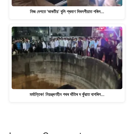
নিজ দেশতে 'ভাৰতীয়’ বুলি প্ৰমাণ দিবলগীয়াত পৰিল…
মৰ্মান্তিক! নিয়ন্ত্ৰণহীন পথৰ দাঁতিৰ দ কুঁৱাত বাগৰিল…