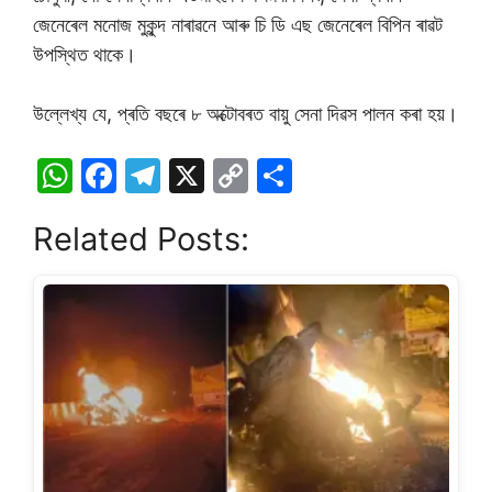
জেনেৰেল মনোজ মুকুন্দ নাৰাৱনে আৰু চি ডি এছ জেনেৰেল বিপিন ৰাৱট
উপস্থিত থাকে।
উল্লেখ্য যে, প্ৰতি বছৰে ৮ অক্টোবৰত বায়ু সেনা দিৱস পালন কৰা হয়।
W
F
T
X
C
S
h
a
el
o
h
Related Posts:
at
c
e
p
ar
s
e
gr
y
e
A
b
a
Li
p
o
m
n
p
o
k
k