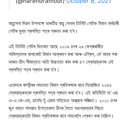
(@narendramodi)
October 8, 2021
বায়ুসেনা দিৱস উপলক্ষে ভাৰতীয় বায়ু সেনাৰ তিনিটা গোটক বিমান কৰ্মচাৰী
গোটৰ মুখ্য প্ৰসস্তি পত্ৰ প্ৰদান কৰা হ’ব।
এই তিনিটা গোটৰ ভিতৰত আছে ২০১৯ চনৰ ২৬ ফেব্ৰুৱাৰীত
পাকিস্তানৰ বালাকোট বিমান আক্ৰমণ কৰা আৰু এপ্ৰিল, মে’ মাহৰ পৰা
ভাৰত-চীন সীমান্তত অতি উচ্চতাত কাম কৰা ৪৭ স্কোয়াড্ৰণক এই
প্ৰসস্তি পত্ৰ প্ৰদান কৰা হ’ব।
একেদৰে কাশ্মীৰৰ লাডাখত বিমান প্ৰতিৰক্ষাৰ বাবে নিয়োজিত ২২৫৫
স্কোয়াড্ৰনকো প্ৰসস্তি পত্ৰ প্ৰদান কৰা হ’ব। এই বাহিনীটো অ’ এছ
এ-এ কে-এম, চাৰ্ফেচ টু এয়াৰ গাইডেড অস্ত্ৰৰে সজ্জিত। ২০২০ চনৰ
জুন মাহত গালৱান উপত্যকাত চীনৰ সৈতে অচলাৱস্থাৰ পিছত
স্কোয়াড্ৰনটো বিমান প্ৰতিৰক্ষাৰ বাবে লাডাখলৈ প্ৰেৰণ কৰা হৈছিল।