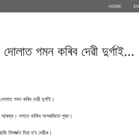
HOME
EN
 দোলাত গমন কৰিব দেৱী দুৰ্গাই…
োলাত গমন কৰিব দেৱী দুৰ্গাই।
ূজা আৰম্ভ। লগতে থাকিব অপৰাজিতা পূজা।
জি বিসৰ্জ্জন দিয়া হ’ব দেৱীক।