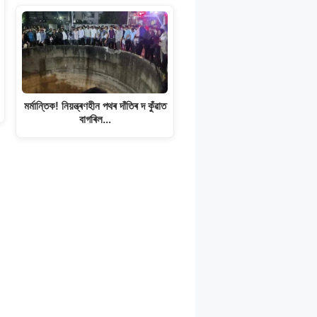
মৰ্মান্তিক! নিয়ন্ত্ৰণহীন পথৰ দাঁতিৰ দ কুঁৱাত
বাগৰিল…