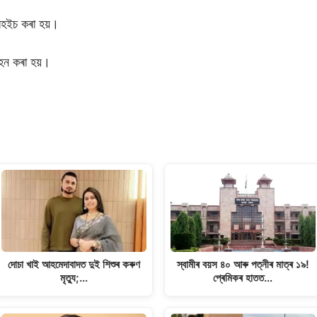
ৰহইচ কৰা হয়।
হন কৰা হয়।
দোচা খাই আহমেদাবাদত দুই শিশুৰ কৰুণ
স্বামীৰ বয়স ৪০ আৰু পত্নীৰ মাত্ৰ ১৯!
মৃত্যু;…
প্ৰেমিকৰ হাতত…