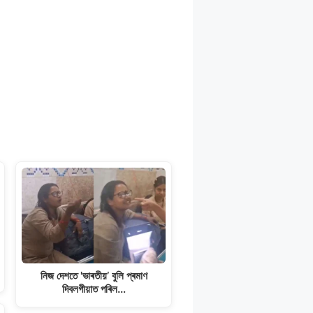
নিজ দেশতে 'ভাৰতীয়’ বুলি প্ৰমাণ
দিবলগীয়াত পৰিল…