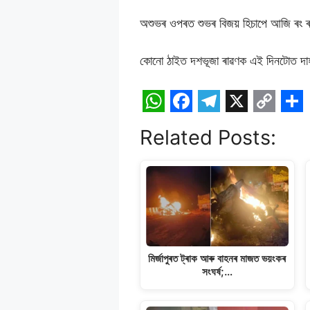
অশুভৰ ওপৰত শুভৰ বিজয় হিচাপে আজি ৰং 
কোনো ঠাইত দশভূজা ৰাৱণক এই দিনটোত দা
W
F
T
X
C
S
Related Posts:
h
a
e
o
h
a
c
l
p
a
t
e
e
y
r
s
b
g
L
e
A
o
r
i
p
o
a
n
মিৰ্জাপুৰত ট্ৰাক আৰু বাহনৰ মাজত ভয়ংকৰ
p
k
m
k
সংঘৰ্ষ;…