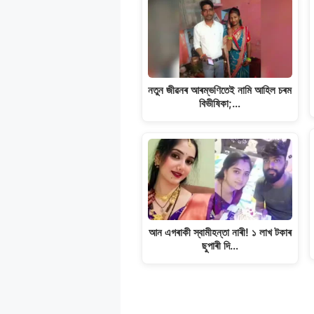
নতুন জীৱনৰ আৰম্ভণিতেই নামি আহিল চৰম
বিভীষিকা;…
আন এগৰাকী স্বামীহন্তা নাৰী! ১ লাখ টকাৰ
ছুপাৰী দি…