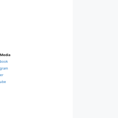
 Media
book
agram
ter
ube