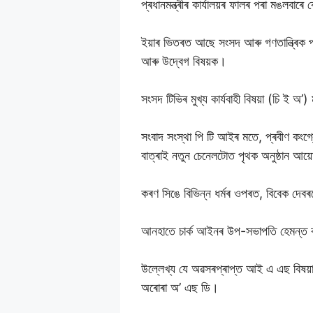
প্ৰধানমন্ত্ৰীৰ কাৰ্যালয়ৰ ফালৰ পৰা মঙলবাৰে
ইয়াৰ ভিতৰত আছে সংসদ আৰু গণতান্ত্ৰিক প্ৰ
আৰু উদ্বেগ বিষয়ক।
সংসদ টিভিৰ মুখ্য কাৰ্যবাহী বিষয়া (চি ই অ’)
সংবাদ সংস্থা পি টি আইৰ মতে, প্ৰবীণ কংগ্ৰ
বাত্ৰাই নতুন চেনেলটোত পৃথক অনুষ্ঠান আ
কৰণ সিঙে বিভিন্ন ধৰ্মৰ ওপৰত, বিবেক দেব
আনহাতে চাৰ্ক আইনৰ উপ-সভাপতি হেমন্ত ব
উল্লেখ্য যে অৱসৰপ্ৰাপ্ত আই এ এছ বিষয়া তথ
অৰোৰা অ’ এছ ডি।