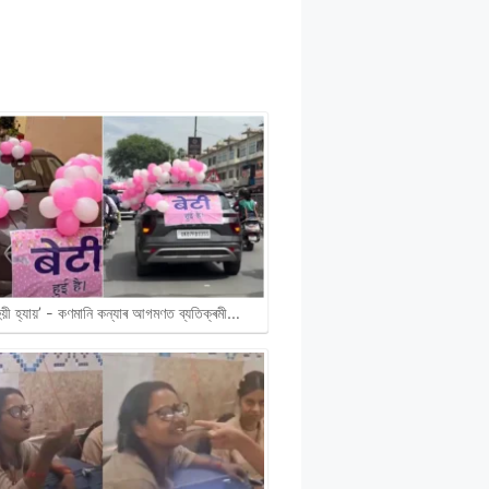
হুয়ী হ্যায়’ - কণমানি কন্যাৰ আগমণত ব্যতিক্ৰমী…