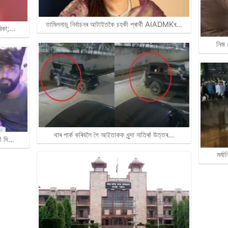
তামিলনাডু নিৰ্বাচনৰ আটাইতকৈ চহকী প্ৰাৰ্থী AIADMKৰ…
ষিকা;…
নিজ 
থাৰ পাৰ্ক কৰিবলৈ গৈ আইতাকক খুন্দা নাতিৰ! উত্তৰ…
ৰী দি…
মৰ্ম