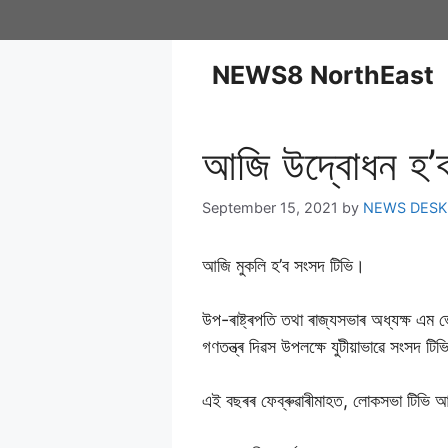
NEWS8 NorthEast
আজি উদ্বোধন হ’ব
September 15, 2021
by
NEWS DESK
আজি মুকলি হ’ব সংসদ টিভি।
উপ-ৰাষ্ট্ৰপতি তথা ৰাজ্যসভাৰ অধ্যক্ষ এম ভে
গণতন্ত্ৰ দিৱস উপলক্ষে যুটীয়াভাৱে সংসদ টি
এই বছৰৰ ফেব্ৰুৱাৰীমাহত, লোকসভা টিভি আৰ