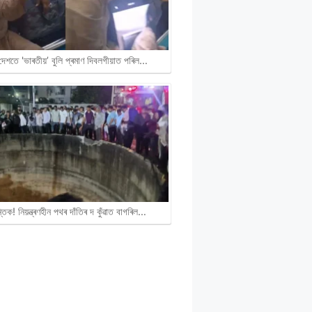
দেশতে 'ভাৰতীয়’ বুলি প্ৰমাণ দিবলগীয়াত পৰিল…
ান্তিক! নিয়ন্ত্ৰণহীন পথৰ দাঁতিৰ দ কুঁৱাত বাগৰিল…