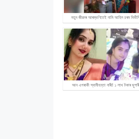
নতুন জীৱনৰ আৰম্ভণিতেই নামি আহিল চৰম বিভী
আন এগৰাকী স্বামীহন্তা নাৰী! ১ লাখ টকাৰ ছুপা