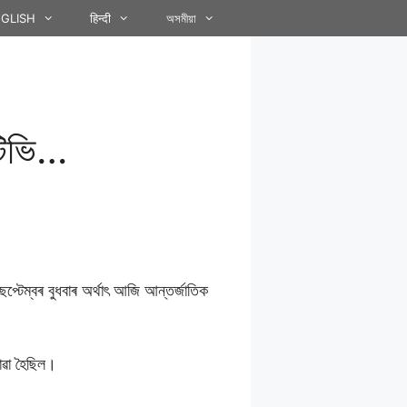
GLISH
हिन्दी
অসমীয়া
টিভি…
েপ্টেম্বৰ বুধবাৰ অৰ্থাৎ আজি আন্তৰ্জাতিক
োৱা হৈছিল।