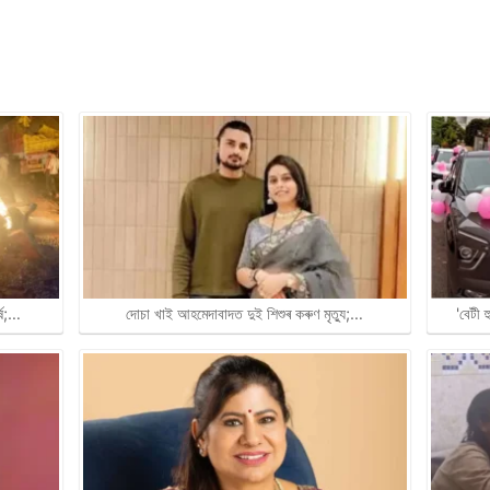
্ষ;…
দোচা খাই আহমেদাবাদত দুই শিশুৰ কৰুণ মৃত্যু;…
'বেটী 