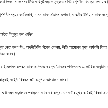
 কোৱা হৈছে যে সংসদৰ টিভি কাৰ্যসূচীসমূহক মুখ্যতঃ চাৰিটা শ্ৰেণীত বিভক্ত কৰা হ’ব
তিষ্ঠানসমূহৰ কাৰ্যকলাপ, শাসন আৰু আঁচনিৰ ৰূপায়ণ, ভাৰতীয় ইতিহাস আৰু সংস্কৃত
 মাৰ্চতে নিযুক্ত কৰা হৈছিল।
েছ নেতা কৰণ সিং, অৰ্থনীতিবিদ বিবেক দেবৰয়, নীতি আয়োগৰ মুখ্য কাৰ্যবাহী বিষ
য়োজন কৰিব।
ৰয়ে ইতিহাসৰ ওপৰত আৰু অমিতাভ কান্তে ‘ভাৰতৰ পৰিৱৰ্তন’ত একোটাকৈ অনুষ্ঠা
াত্ৰাই আইনী বিষয়ত এটা অনুষ্ঠান আয়োজন কৰিব।
া বস্ত্ৰ মন্ত্ৰালয়ৰ প্ৰাক্তন সচিব ৰবি কাপুৰ চেনেলটোৰ মুখ্য কাৰ্যবাহী বিষয়া