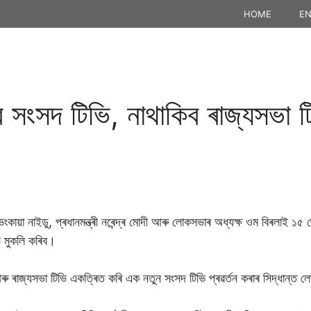
HOME
EN
 সংসদ টিভি, নাথাকিব ৰাজ্যসভা 
ংকায়া নাইডু, প্ৰধানমন্ত্ৰী নৰেন্দ্ৰ মোদী আৰু লোকসভাৰ অধ্যক্ষ ওম বিৰলাই ১৫ ছ
ভি মুকলি কৰিব।
ু ৰাজ্যসভা টিভি একত্ৰিত কৰি এক নতুন সংসদ টিভি প্ৰৱৰ্তন কৰাৰ সিদ্ধান্ত ল