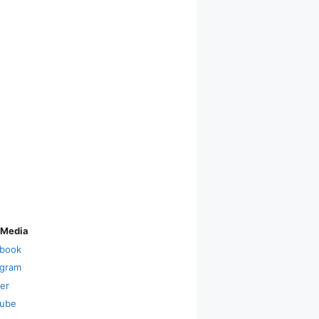
 Media
book
agram
ter
ube