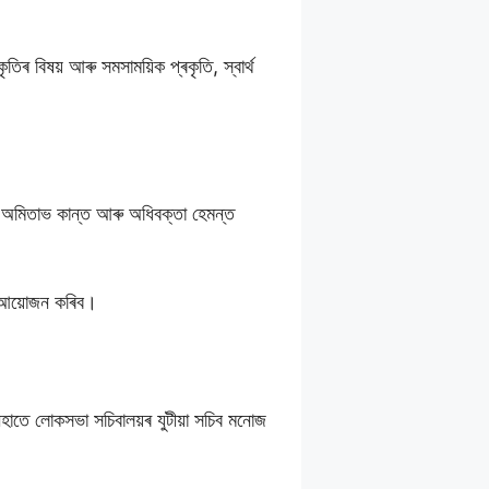
।
িৰ বিষয় আৰু সমসাময়িক প্ৰকৃতি, স্বাৰ্থ
য়া অমিতাভ কান্ত আৰু অধিবক্তা হেমন্ত
ন আয়োজন কৰিব।
 আনহাতে লোকসভা সচিবালয়ৰ যুটীয়া সচিব মনোজ