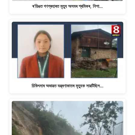
ৰ’য়িঙত গণপ্ৰহাৰত মৃত্যু অসমৰ শ্ৰমিকৰ, নিশা…
চিকিৎসাৰ অভাৱত যন্ত্ৰণাকাতৰ মৃত্যুক সাৱটিছিল…