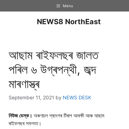
Menu
NEWS8 NorthEast
আছাম ৰাইফলছৰ জালত
পৰিল ৬ উগ্ৰপন্থী, জব্দ
মাৰণাস্ত্ৰ
September 11, 2021
by
NEWS DESK
নিউজ ডেস্ক।
অৰুণাচল প্ৰদেশৰ টিৰাপ আৰক্ষী আৰু আছাম
ৰাইফলছৰ সফলতা।