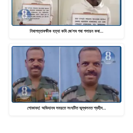
নিৰাপত্তাৰক্ষীক হত্যা কৰি জে’লৰ পৰা পলায়ন কৰা…
শোকাবহ! অভিযানৰ সময়তে সংঘটিত ভূস্খলনত শ্বহীদ…