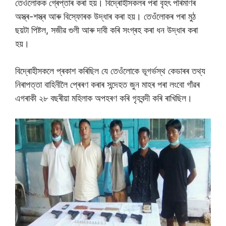
তেওঁলোকক গ্ৰেপ্তাৰ কৰা হয়। বিদ্ৰোহীসকলৰ পৰা বৃহৎ পৰিমাণৰ
অস্ত্ৰ-শস্ত্ৰ আৰু বিস্ফোৰক উদ্ধাৰ কৰা হয়। তেওঁলোকৰ পৰা মুঠ
ছয়টা পিষ্টল, সজীৱ গুলী আৰু দাবী কৰি সংগ্ৰহ কৰা ধন উদ্ধাৰ কৰা
হয়।
বিদ্ৰোহীসকলে প্ৰকাশ কৰিছিল যে তেওঁলোকে ভূগৰ্ভস্থ কেডাৰৰ তথ্য
নিৰাপত্তা বাহিনীলৈ প্ৰেৰণ কৰাৰ সন্দেহত জুন মাহৰ পৰা লংবো গাঁৱৰ
এগৰাকী ২৮ বছৰীয়া মহিলাক অপহৰণ কৰি গৃহবন্দী কৰি ৰাখিছিল।