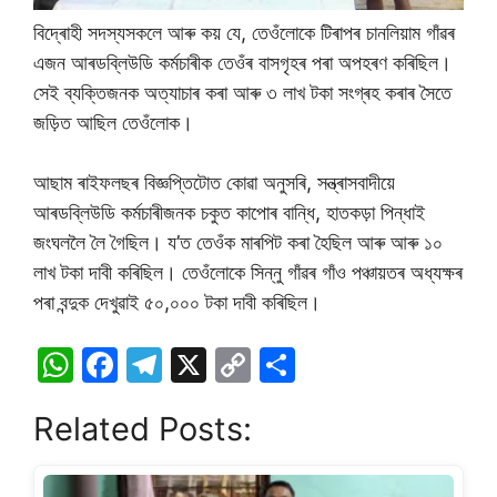
বিদ্ৰোহী সদস্যসকলে আৰু কয় যে, তেওঁলোকে টিৰাপৰ চানলিয়াম গাঁৱৰ
এজন আৰডব্লিউডি কৰ্মচাৰীক তেওঁৰ বাসগৃহৰ পৰা অপহৰণ কৰিছিল।
সেই ব্যক্তিজনক অত্যাচাৰ কৰা আৰু ৩ লাখ টকা সংগ্ৰহ কৰাৰ সৈতে
জড়িত আছিল তেওঁলোক।
আছাম ৰাইফলছৰ বিজ্ঞপ্তিটোত কোৱা অনুসৰি, সন্ত্ৰাসবাদীয়ে
আৰডব্লিউডি কৰ্মচাৰীজনক চকুত কাপোৰ বান্ধি, হাতকড়া পিন্ধাই
জংঘললৈ লৈ গৈছিল। য’ত তেওঁক মাৰপিট কৰা হৈছিল আৰু আৰু ১০
লাখ টকা দাবী কৰিছিল। তেওঁলোকে সিন্নু গাঁৱৰ গাঁও পঞ্চায়তৰ অধ্যক্ষৰ
পৰা বন্দুক দেখুৱাই ৫০,০০০ টকা দাবী কৰিছিল।
W
F
T
X
C
S
h
a
el
o
h
Related Posts:
at
c
e
p
ar
s
e
gr
y
e