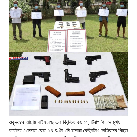
শুকুৰবাৰে আছাম ৰাইফলছে এক বিবৃতিত কয় যে, টিৰাপ জিলাৰ মুখ্য
কাৰ্যালয় খোনচাত যোৱা ২৪ ঘণ্টা ধৰি চলোৱা কেইবাটাও অভিযানৰ পিছত