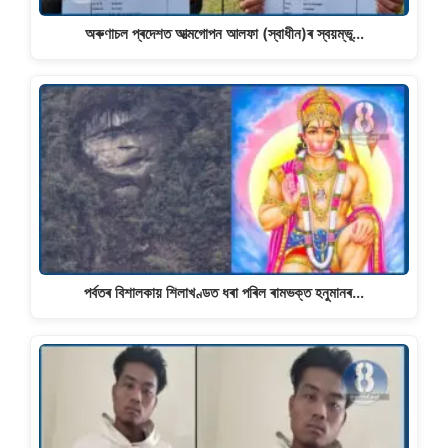
অৰুণাচল প্ৰদেশত আত্মগোপন আলফা (স্বাধীন)ৰ স্বয়ম্ভূ…
পৰ্বতৰ বিশালকায় শিলাখণ্ডত ধৰা পৰিল ৰামভক্ত হনুমানৰ…