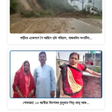
গাড়ীৰে একেলগে গৈ আছিল দুটা পৰিয়াল, মাজবাটত সংঘটিত…
শােকাৱহ! ১৩ বছৰীয়া কিশােৰৰ সন্মুখতে পিতৃ-মাতৃ আৰু…