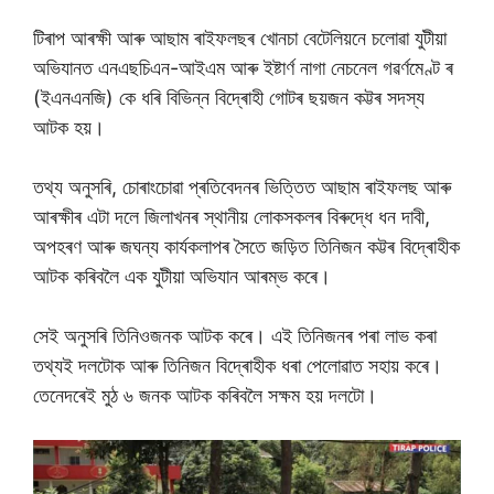
টিৰাপ আৰক্ষী আৰু আছাম ৰাইফলছৰ খোনচা বেটেলিয়নে চলোৱা যুটীয়া
অভিযানত এনএছচিএন-আইএম আৰু ইষ্টাৰ্ণ নাগা নেচনেল গৱৰ্ণমেণ্ট ৰ
(ইএনএনজি) কে ধৰি বিভিন্ন বিদ্ৰোহী গোটৰ ছয়জন কট্টৰ সদস্য
আটক হয়।
তথ্য অনুসৰি, চোৰাংচোৱা প্ৰতিবেদনৰ ভিত্তিত আছাম ৰাইফলছ আৰু
আৰক্ষীৰ এটা দলে জিলাখনৰ স্থানীয় লোকসকলৰ বিৰুদ্ধে ধন দাবী,
অপহৰণ আৰু জঘন্য কাৰ্যকলাপৰ সৈতে জড়িত তিনিজন কট্টৰ বিদ্ৰোহীক
আটক কৰিবলৈ এক যুটীয়া অভিযান আৰম্ভ কৰে।
সেই অনুসৰি তিনিওজনক আটক কৰে। এই তিনিজনৰ পৰা লাভ কৰা
তথ্যই দলটোক আৰু তিনিজন বিদ্ৰোহীক ধৰা পেলোৱাত সহায় কৰে।
তেনেদৰেই মুঠ ৬ জনক আটক কৰিবলৈ সক্ষম হয় দলটো।