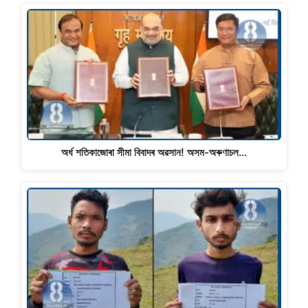
অৰ্ধ শতিকাজোৰা সীমা বিবাদৰ অৱসান! অসম-অৰুণাচল…