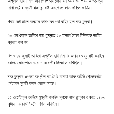
অশ্লীল ছবি নিৰ্মাণ কৰি গ্ৰেপ্তাৰ হোৱা বলীউডৰ জনপ্ৰিয় অভিনেত্ৰী
শিল্পা ছেট্টীৰ স্বামী ৰাজ কুন্দ্ৰাই অৱশেষত লাভ কৰিলে জামিন।
প্ৰায় দুটা মাহৰ অন্তত কাৰাগাৰৰ পৰা বাহিৰ হ’ল ৰাজ কুন্দ্ৰা।
২০ ছেপ্টেম্বৰ তাৰিখে ৰাজ কুন্দ্ৰাত ৫০ হাজাৰ টকাৰ বিনিময়ত জামিন
প্ৰদান কৰা হয়।
বিগত ১৯ জুলাই তাৰিখে অশ্লীল ছবি নিৰ্মাণৰ অপৰাধত মুম্বাই ক্ৰাইম
ব্ৰাঞ্চে সোধপোচৰ বাবে নি আৰক্ষীৰ জিম্মাতে ৰাখিছিল।
ৰাজ কুন্দ্ৰাৰ ওপৰত অশ্লীল কণ্টেণ্ট বনোৱা আৰু অটিটি প্লেটফৰ্মত
সেইবোৰ মুকলি কৰাৰ গোচৰ আছে।
১৫ ছেপ্টেম্বৰ তাৰিখে মুম্বাই ক্ৰাইম ব্ৰাঞ্চে ৰাজ কুন্দ্ৰাৰ ওপৰত ১৪০০
পৃষ্টাৰ এক চাৰ্জশ্বিটো দাখিল কৰিছিল।