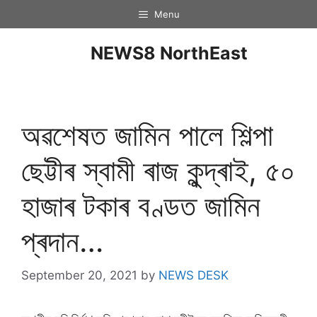
Menu
NEWS8 NorthEast
অৱশেষত জামিন পালে শিল্পা
ছেট্টীৰ স্বামী ৰাজ কুন্দ্ৰাই, ৫০
হাজাৰ টকাৰ বণ্ডত জামিন
প্ৰদান…
September 20, 2021
by
NEWS DESK