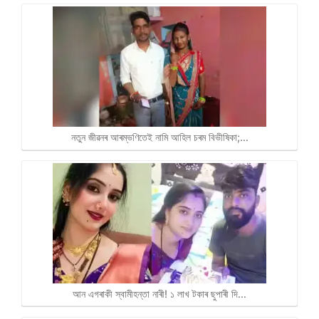
নতুন জীৱনৰ আৰম্ভণিতেই নামি আহিল চৰম বিভীষিকা;…
আন এগৰাকী স্বামীহন্তা নাৰী! ১ লাখ টকাৰ ছুপাৰী দি…