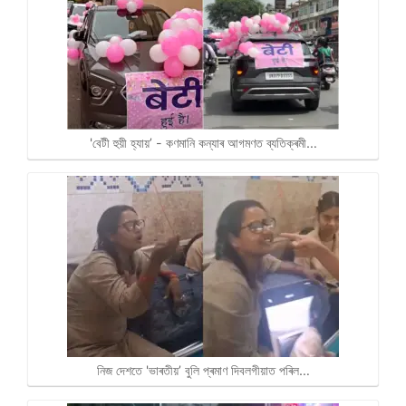
'বেটী হুয়ী হ্যায়’ - কণমানি কন্যাৰ আগমণত ব্যতিক্ৰমী…
নিজ দেশতে 'ভাৰতীয়’ বুলি প্ৰমাণ দিবলগীয়াত পৰিল…