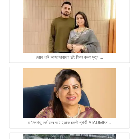
দোচা খাই আহমেদাবাদত দুই শিশুৰ কৰুণ মৃত্যু;…
তামিলনাডু নিৰ্বাচনৰ আটাইতকৈ চহকী প্ৰাৰ্থী AIADMKৰ…