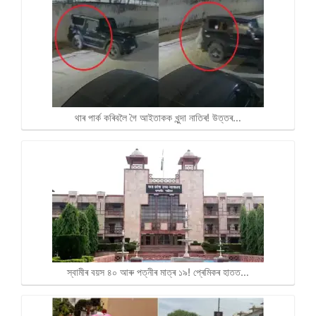
থাৰ পাৰ্ক কৰিবলৈ গৈ আইতাকক খুন্দা নাতিৰ! উত্তৰ…
স্বামীৰ বয়স ৪০ আৰু পত্নীৰ মাত্ৰ ১৯! প্ৰেমিকৰ হাতত…