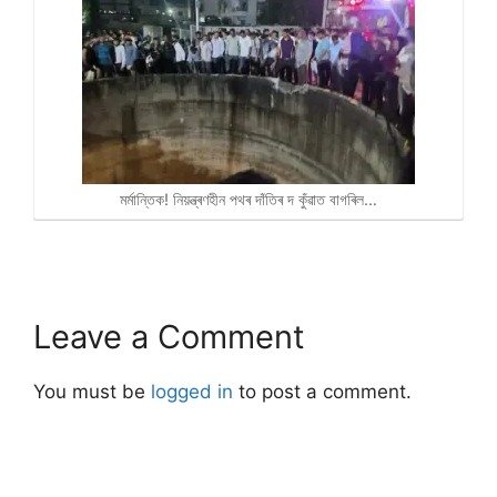
মৰ্মান্তিক! নিয়ন্ত্ৰণহীন পথৰ দাঁতিৰ দ কুঁৱাত বাগৰিল…
Leave a Comment
You must be
logged in
to post a comment.