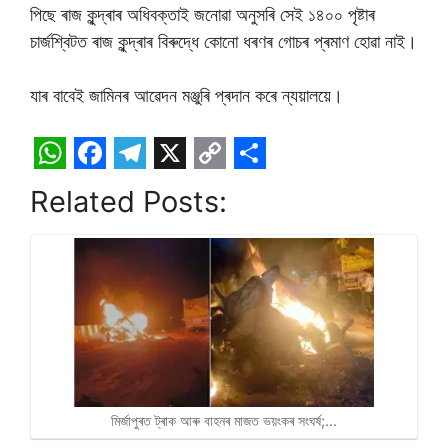
পিছে ৰাজ কুন্দ্ৰাৰ অধিবক্তাই জনোৱা অনুসৰি সেই ১৪০০ পৃষ্টাৰ
চাৰ্জশ্বিটত ৰাজ কুন্দ্ৰাৰ বিৰুদ্ধে কোনো ধৰণৰ গোচৰ প্ৰমাণ হোৱা নাই।
যাৰ বাবেই জামিনৰ আৱেদন মঞ্জুৰি প্ৰদান কৰে ন্যয়ালয়ে।
W
F
T
X
C
S
Related Posts:
h
a
e
o
h
a
c
l
p
a
t
e
e
y
r
s
b
g
L
e
A
o
r
i
p
o
a
n
p
k
m
k
মিৰ্জাপুৰত ট্ৰাক আৰু বাহনৰ মাজত ভয়ংকৰ সংঘৰ্ষ;…