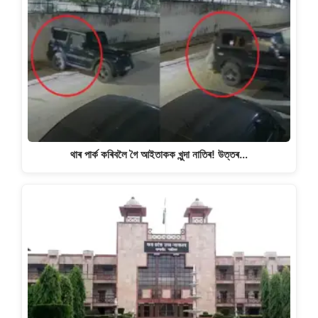
থাৰ পাৰ্ক কৰিবলৈ গৈ আইতাকক খুন্দা নাতিৰ! উত্তৰ…