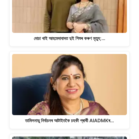
দোচা খাই আহমেদাবাদত দুই শিশুৰ কৰুণ মৃত্যু;…
তামিলনাডু নিৰ্বাচনৰ আটাইতকৈ চহকী প্ৰাৰ্থী AIADMKৰ…