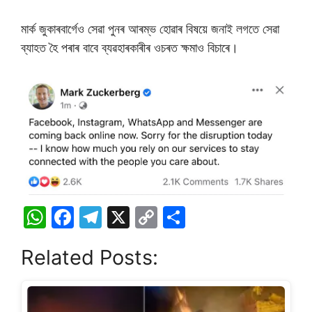
মাৰ্ক জুকাৰবাৰ্গেও সেৱা পুনৰ আৰম্ভ হোৱাৰ বিষয়ে জনাই লগতে সেৱা
ব্যাহত হৈ পৰাৰ বাবে ব্যৱহাৰকাৰীৰ ওচৰত ক্ষমাও বিচাৰে।
W
F
T
X
C
S
h
a
el
o
h
Related Posts:
at
c
e
p
ar
s
e
gr
y
e
A
b
a
Li