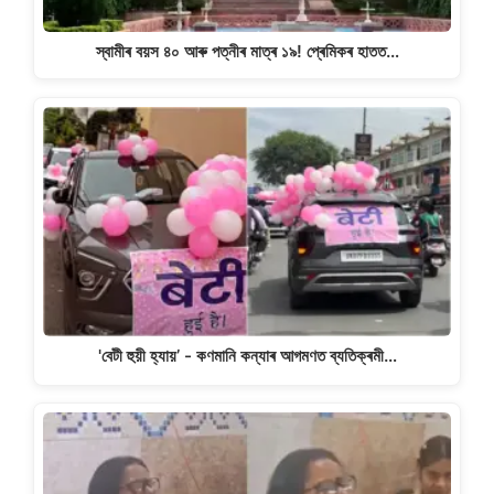
স্বামীৰ বয়স ৪০ আৰু পত্নীৰ মাত্ৰ ১৯! প্ৰেমিকৰ হাতত…
'বেটী হুয়ী হ্যায়’ - কণমানি কন্যাৰ আগমণত ব্যতিক্ৰমী…