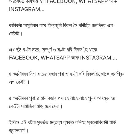
অৱশেষত কাৰ্যক্ষম হ’ল FACEBOOK, WHATSAPP আৰু
INSTAGRAM…
কাৰিকৰী অসুবিধাৰ বাবে বিশ্বজুৰি বিকল হৈ পৰিছিল জনপ্ৰিয় এপ
কেইটা।
এখ দুই ঘণ্টা নহয়, সম্পূৰ্ণ ৬ ঘণ্টা ধৰি বিকল হৈ থাকে
FACEBOOK, WHATSAPP আৰু INSTAGRAM….
৪ অক্টোবৰৰ নিশা ৯.১৫ বজাৰ পৰা ৬ ঘণ্টা ধৰি বিকল হৈ থাকে জনপ্ৰিয়
এপ কেইটা।
৫ অক্টোবৰৰ পুৱা ৪ মান বজাৰ পৰা হে লাহে লাহে পুনৰ আৰম্ভ হয়
কেউটা সামাজিক মাধ্যমৰে সেৱা।
ইপিনে এই ঘটনা সন্দৰ্ভত মন্তব্য ব্যক্ত কৰিছে স্বত্বাধিকাৰী মাৰ্ক
জুকাৰবাৰ্গে।