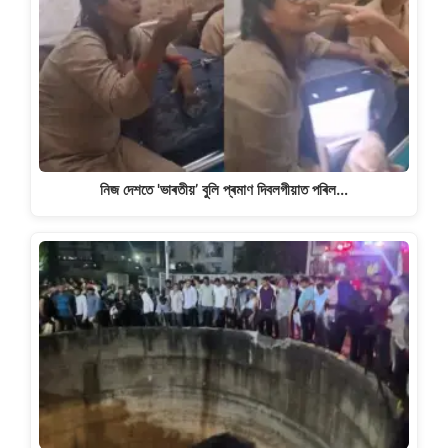
নিজ দেশতে 'ভাৰতীয়’ বুলি প্ৰমাণ দিবলগীয়াত পৰিল…