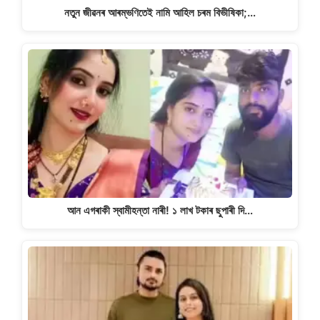
নতুন জীৱনৰ আৰম্ভণিতেই নামি আহিল চৰম বিভীষিকা;…
আন এগৰাকী স্বামীহন্তা নাৰী! ১ লাখ টকাৰ ছুপাৰী দি…