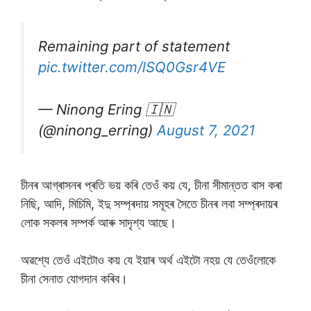
Remaining part of statement
pic.twitter.com/lSQ0Gsr4VE
— Ninong Ering 🇮🇳
(@ninong_erring)
August 7, 2021
চীনৰ আগ্ৰাসনৰ প্ৰতি ভয় কৰি তেওঁ কয় যে, চীনা সীমান্তত বাস কৰা
নিছি, আদি, মিচিমি, ইদু সম্প্ৰদায় সমূহৰ সৈতে চীনৰ লবা সম্প্ৰদায়ৰ
লোক সকলৰ সম্পৰ্ক আৰু সাদৃশ্য আছে।
অৱশ্যে তেওঁ এইটোও কয় যে ইয়াৰ অৰ্থ এইটো নহয় যে তেওঁলোকে
চীনা সেনাত যোগদান কৰিব।