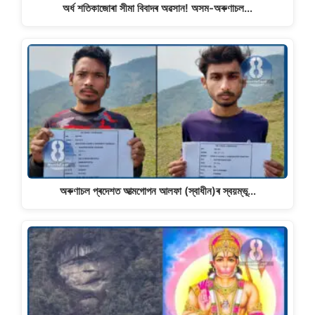
অৰ্ধ শতিকাজোৰা সীমা বিবাদৰ অৱসান! অসম-অৰুণাচল…
অৰুণাচল প্ৰদেশত আত্মগোপন আলফা (স্বাধীন)ৰ স্বয়ম্ভূ…