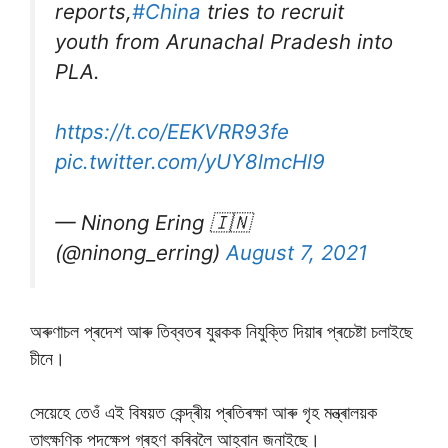
reports,
#China
tries to recruit
youth from Arunachal Pradesh into
PLA.
https://t.co/EEKVRR93fe
pic.twitter.com/yUY8lmcHl9
— Ninong Ering 🇮🇳
(@ninong_erring)
August 7, 2021
অৰুণাচল প্ৰদেশ আৰু তিব্বতৰ যুৱকক নিযুক্তি দিয়াৰ প্ৰচেষ্টা চলাইছে
চীনে।
সেয়েহে তেওঁ এই বিষয়ত কেন্দ্ৰীয় প্ৰতিৰক্ষা আৰু গৃহ মন্ত্ৰালয়ক
তাৎক্ষণিক পদক্ষেপ গ্ৰহণ কৰিবলৈ আহ্বান জনাইছে।