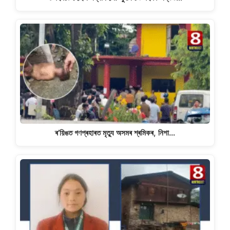
ৰ’য়িঙত গণপ্ৰহাৰত মৃত্যু অসমৰ শ্ৰমিকৰ, নিশা…