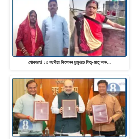
শােকাৱহ! ১৩ বছৰীয়া কিশােৰৰ সন্মুখতে পিতৃ-মাতৃ আৰু…