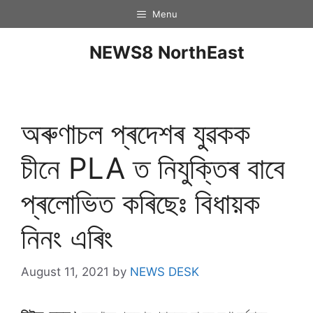
Menu
NEWS8 NorthEast
অৰুণাচল প্ৰদেশৰ যুৱকক
চীনে PLA ত নিযুক্তিৰ বাবে
প্ৰলােভিত কৰিছেঃ বিধায়ক
নিনং এৰিং
August 11, 2021
by
NEWS DESK