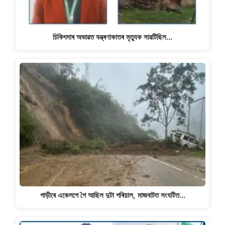
চিকিৎসাৰ অভাৱত যন্ত্ৰণাকাতৰ মৃত্যুক সাৱটিছিল…
গাড়ীৰে একেলগে গৈ আছিল দুটা পৰিয়াল, মাজবাটত সংঘটিত…