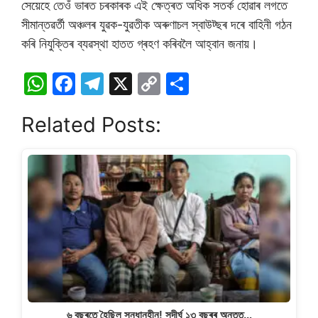
সেয়েহে তেওঁ ভাৰত চৰকাৰক এই ক্ষেত্ৰত অধিক সতৰ্ক হােৱাৰ লগতে
সীমান্তৱৰ্তী অঞ্চলৰ যুৱক-যুৱতীক অৰুণাচল স্বাউট্ছৰ দৰে বাহিনী গঠন
কৰি নিযুক্তিৰ ব্যৱস্থা হাতত গ্ৰহণ কৰিবলৈ আহ্বান জনায়।
W
F
T
X
C
S
h
a
el
o
h
Related Posts:
at
c
e
p
ar
s
e
gr
y
e
A
b
a
Li
p
o
m
n
p
o
k
k
৬ বছৰতে হৈছিল সন্ধানহীন! সুদীৰ্ঘ ১৩ বছৰৰ অন্তত…