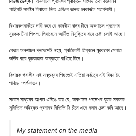
নিউজ ডেস্ক।
অৰুণাচল প্ৰদেশৰ প্ৰাক্তন সাংসদ তথা বৰ্তমানৰ
পাছিঘাট সমষ্টিৰ বিধায়ক নিনং এৰিঙৰ ভাৰত চৰকাৰলৈ সতৰ্কবাণী।
বিধায়কগৰাকীয়ে দাবী কৰে যে কাষৰীয়া ৰাষ্ট্ৰ চীনে অৰুণাচল প্ৰদেশৰ
যুৱকক চীনা পিপলচ লিবাৰেচন আৰ্মীত নিযুক্তিৰ বাবে চেষ্টা চলাই আছে।
কেৱল অৰুণাচল প্ৰদেশেই নহয়, প্ৰতিবেশী তিব্বতৰ যুৱককাে সেনাত
ভৰ্তিৰ বাবে কুচকাৱাজ অব্যাহত ৰাখিছে চীনে।
বিধায়ক গৰাকীৰ এই মন্তব্যৰ পিছতেই এতিয়া সৰ্বত্ৰে এই বিষয় হৈ
পৰিছে স্পৰ্শকাতৰ।
সংবাদ মাধ্যমৰ আগত এৰিঙে কয় যে, অৰুণাচল প্ৰদেশৰ যুৱক সকলক
সুনিশ্চিত ভৱিষ্যত প্ৰদানৰ নিশ্চিতি দি চীনে এনে কৰাৰ চেষ্টা কৰি আছে।
My statement on the media