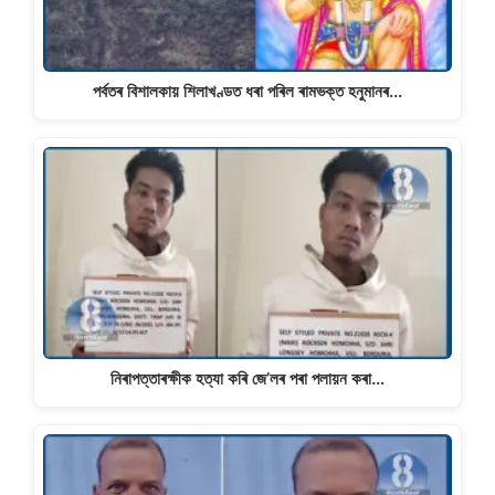
পৰ্বতৰ বিশালকায় শিলাখণ্ডত ধৰা পৰিল ৰামভক্ত হনুমানৰ…
নিৰাপত্তাৰক্ষীক হত্যা কৰি জে’লৰ পৰা পলায়ন কৰা…