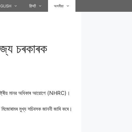
GLISH
हिन्दी
অসমীয়া
াজ্য চৰকাৰক
ৰাষ্ট্ৰীয় মানৱ অধিকাৰ আয়োগে (NHRC)।
ু মিজোৰামৰ মুখ্য সচিবসক জাননী জাৰি কৰে।