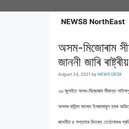
NEWS8 NorthEast
অসম-মিজোৰাম সীমা
জাননী জাৰি ৰাষ্ট
August 24, 2021
by
NEWS DESK
২৬ জুলাইত অসম-মিজোৰাম সীমান্ত লাইলাপু
অসমৰ বাসিন্দা মহম্মদ ইনজামামুল হকৰ অভি
জাননীত ৪ সপ্তাহৰ ভিতৰত তেওঁলোকৰ প্ৰত