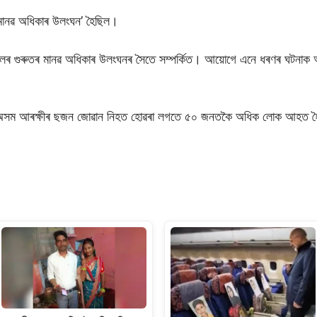
 মানৱ অধিকাৰ উলংঘন’ হৈছিল।
ৰ গুৰুতৰ মানৱ অধিকাৰ উলংঘনৰ সৈতে সম্পৰ্কিত। আয়োগে এনে ধৰণৰ ঘটনাক অ
্ষত অসম আৰক্ষীৰ ছজন জোৱান নিহত হোৱৰা লগতে ৫০ জনতকৈ অধিক লোক আহত 
S
h
ar
e