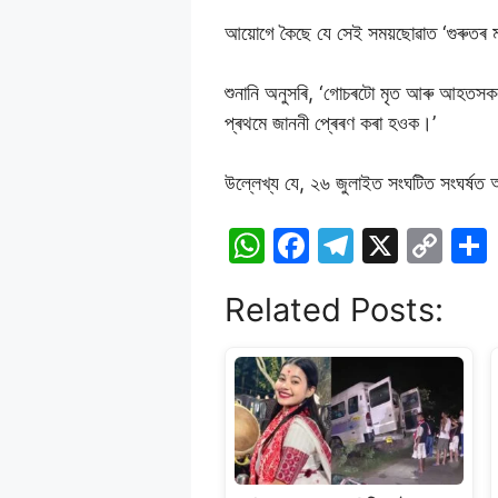
আয়োগে কৈছে যে সেই সময়ছোৱাত ‘গুৰুতৰ
শুনানি অনুসৰি, ‘গোচৰটো মৃত আৰু আহতসকল
প্ৰথমে জাননী প্ৰেৰণ কৰা হওক।’
উল্লেখ্য যে, ২৬ জুলাইত সংঘটিত সংঘৰ
W
F
T
X
C
h
a
el
o
Related Posts:
at
c
e
p
s
e
gr
y
A
b
a
Li
p
o
m
n
p
o
k
k