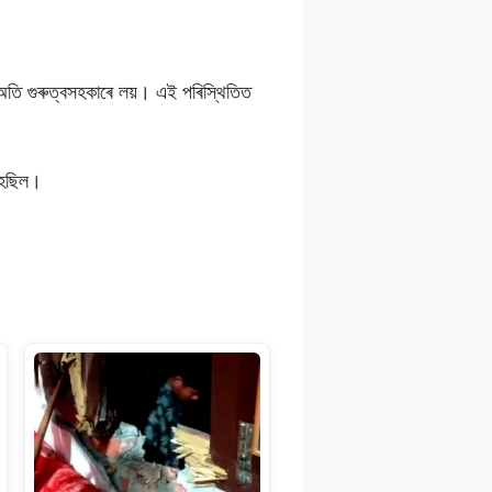
তি গুৰুত্বসহকাৰে লয়। এই পৰিস্থিতিত
হৈছিল।