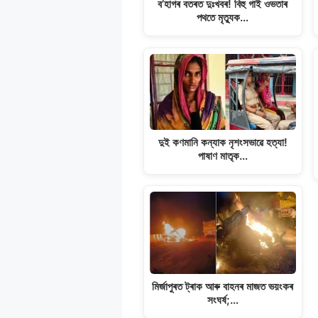
ব’হাগৰ বতৰত দুঃখবৰ! বিহু গাই ওভতাৰ
পথতে মৃত্যুক…
দুই কণমানি কন্যাক নৃশংসভাৱে হত্যা!
পাষাণ মাতৃক…
মিৰ্জাপুৰত ট্ৰাক আৰু বাহনৰ মাজত ভয়ংকৰ
সংঘৰ্ষ;…