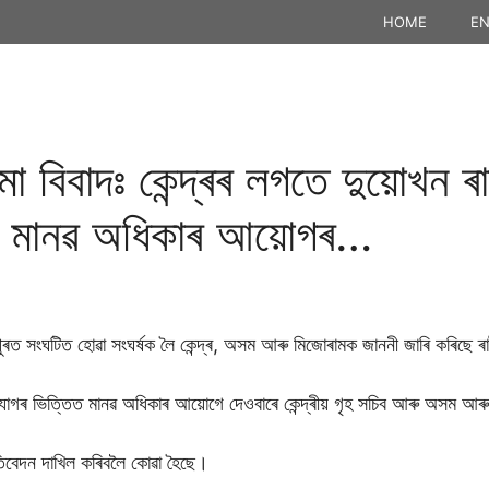
HOME
EN
 বিবাদঃ কেন্দ্ৰৰ লগতে দুয়োখন ৰ
্ৰীয় মানৱ অধিকাৰ আয়োগৰ…
ৰত সংঘটিত হোৱা সংঘৰ্ষক লৈ কেন্দ্ৰ, অসম আৰু মিজোৰামক জাননী জাৰি কৰিছে 
যোগৰ ভিত্তিত মানৱ অধিকাৰ আয়োগে দেওবাৰে কেন্দ্ৰীয় গৃহ সচিব আৰু অসম আৰ
িবেদন দাখিল কৰিবলৈ কোৱা হৈছে।