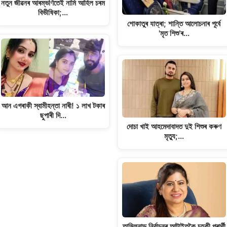
নতুন জীৱনৰ আৰম্ভণিতেই নামি আহিল চৰম
বিভীষিকা;…
শোকাতুৰ যাত্ৰা; শান্তি আলোচনাৰ পূৰ্বে
'মৃত শিশু’ৰ…
আন এগৰাকী স্বামীহন্তা নাৰী! ১ লাখ টকাৰ
ছুপাৰী দি…
দোচা খাই আহমেদাবাদত দুই শিশুৰ কৰুণ
মৃত্যু;…
তামিলনাডু নিৰ্বাচনৰ আটাইতকৈ চহকী প্ৰাৰ্থী