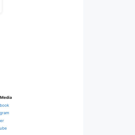
 Media
book
agram
ter
ube