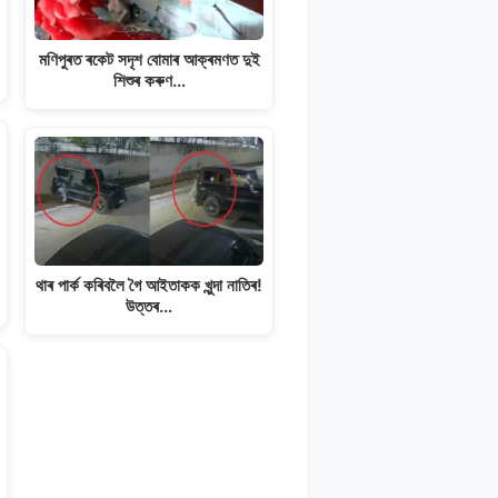
মণিপুৰত ৰকেট সদৃশ বোমাৰ আক্ৰমণত দুই
শিশুৰ কৰুণ…
থাৰ পাৰ্ক কৰিবলৈ গৈ আইতাকক খুন্দা নাতিৰ!
উত্তৰ…