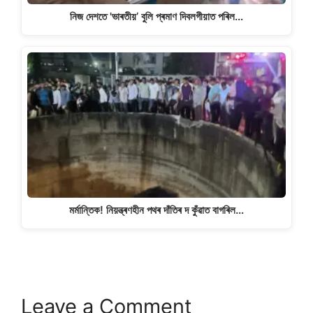
নিজ দেশতে 'ভাৰতীয়’ বুলি প্ৰমাণ দিবলগীয়াত পৰিল…
মৰ্মান্তিক! নিয়ন্ত্ৰণহীন পথৰ দাঁতিৰ দ কুঁৱাত বাগৰিল…
Leave a Comment