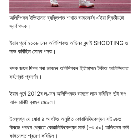
অলিম্পিকৰ ইতিহাসত ব্যক্তিগত শাখাত ভাৰতবৰ্ষৰ এইয়া দ্বিতীয়টো
স্বৰ্ণ পদক।
ইয়াৰ পূৰ্বে ২০০৮ চনৰ অলিম্পিকত অভিনৱ বৃন্দাই SHOOTING ত
লাভ কৰিছিল সোণৰ পদক।
পদক জয়ৰ দিশৰ পৰা ভাৰতৰ অলিম্পিকৰ ইতিহাসত টকীঅ অলিম্পিকত
সৰ্বশ্ৰেষ্ঠ প্ৰদৰ্শন।
ইয়াৰ পূৰ্বে 2012ৰ লণ্ডন অলিম্পিকত ভাৰতে লাভ কৰিছিল দুটা ৰূপ
আৰু চাৰিটা ব্ৰঞ্জৰ মেডেল।
উল্লেখ্য যে যোৱা ৪ আগষ্টত অনুষ্ঠিত কোৱালিফিকেশ্যন ৰাউণ্ডত
নীৰজে প্ৰথম থ্ৰোতে কোৱালিফিকেশ্যন মাৰ্ক (৮৩.৫০) অতিক্ৰম কৰি
ফাইনেলত প্ৰৱেশ কৰিছিল।