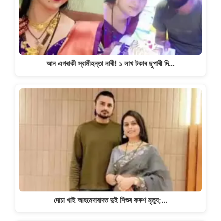
আন এগৰাকী স্বামীহন্তা নাৰী! ১ লাখ টকাৰ ছুপাৰী দি…
দোচা খাই আহমেদাবাদত দুই শিশুৰ কৰুণ মৃত্যু;…