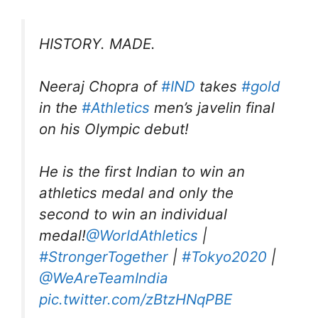
HISTORY. MADE.
Neeraj Chopra of
#IND
takes
#gold
in the
#Athletics
men’s javelin final
on his Olympic debut!
He is the first Indian to win an
athletics medal and only the
second to win an individual
medal!
@WorldAthletics
|
#StrongerTogether
|
#Tokyo2020
|
@WeAreTeamIndia
pic.twitter.com/zBtzHNqPBE