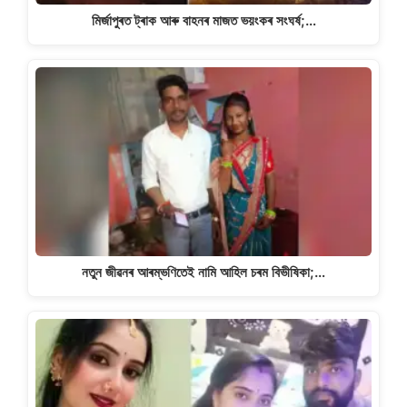
মিৰ্জাপুৰত ট্ৰাক আৰু বাহনৰ মাজত ভয়ংকৰ সংঘৰ্ষ;…
নতুন জীৱনৰ আৰম্ভণিতেই নামি আহিল চৰম বিভীষিকা;…