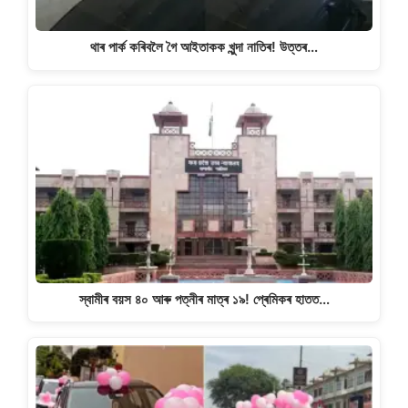
থাৰ পাৰ্ক কৰিবলৈ গৈ আইতাকক খুন্দা নাতিৰ! উত্তৰ…
স্বামীৰ বয়স ৪০ আৰু পত্নীৰ মাত্ৰ ১৯! প্ৰেমিকৰ হাতত…