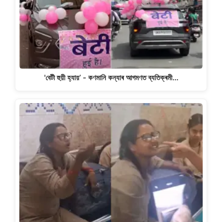
'বেটী হুয়ী হ্যায়’ - কণমানি কন্যাৰ আগমণত ব্যতিক্ৰমী…