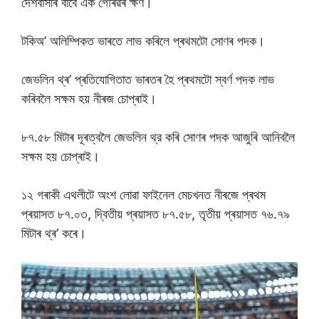
দেশবাসীৰ বাবে এক গৌৰৱৰ ক্ষণ।
টকিঅ’ অলিম্পিকত ভাৰতে লাভ কৰিলে প্ৰথমটো সোণৰ পদক।
জেভলিন থ্ৰ’ প্ৰতিযোগিতাত ভাৰতৰ হৈ প্ৰথমটো স্বৰ্ণ পদক লাভ
কৰিবলৈ সক্ষম হয় নীৰজ চোপ্ৰাই।
৮৭.৫৮ মিটাৰ দূৰত্বলৈ জেভলিন থ্র কৰি সোণৰ পদক আজুৰি আনিবলৈ
সক্ষম হয় চোপ্ৰাই।
১২ গৰাকী এথলীটে অংশ লোৱা ফাইনেল মেচখনত নীৰজে প্ৰথম
প্ৰয়াসত ৮৭.০৩, দ্বিতীয় প্ৰয়াসত ৮৭.৫৮, তৃতীয় প্ৰয়াসত ৭৬.৭৯
মিটাৰ থ্ৰ’ কৰে।