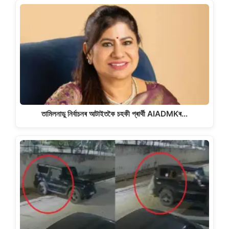
তামিলনাডু নিৰ্বাচনৰ আটাইতকৈ চহকী প্ৰাৰ্থী AIADMKৰ…