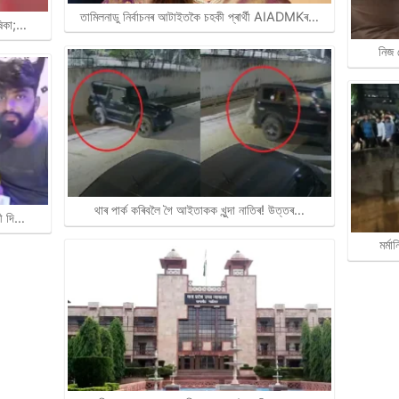
তামিলনাডু নিৰ্বাচনৰ আটাইতকৈ চহকী প্ৰাৰ্থী AIADMKৰ…
ষিকা;…
নিজ 
থাৰ পাৰ্ক কৰিবলৈ গৈ আইতাকক খুন্দা নাতিৰ! উত্তৰ…
ৰী দি…
মৰ্ম