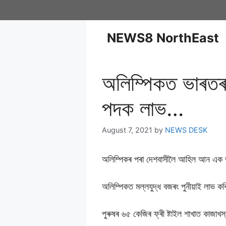
NEWS8 NorthEast
অলিম্পিকত ভাৰতৰ 
পদক লাভ…
August 7, 2021
by
NEWS DESK
অলিম্পিকৰ পৰা দেশবাসীলৈ আহিল আন এক
অলিম্পিকত মল্লযুদ্ধ বজৰং পুনীয়াই লাভ কৰ
পুৰুষৰ ৬৫ কেজিৰ ফ্ৰী ষ্টাইল শাখাত কাজাখ