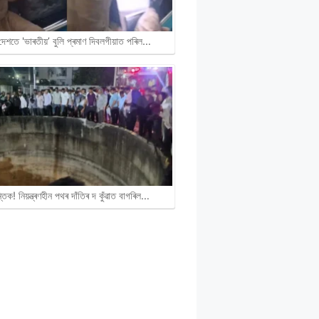
দেশতে 'ভাৰতীয়’ বুলি প্ৰমাণ দিবলগীয়াত পৰিল…
ান্তিক! নিয়ন্ত্ৰণহীন পথৰ দাঁতিৰ দ কুঁৱাত বাগৰিল…