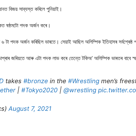
ধানত বিজয় সাব্যস্ত কৰিলে পুনিয়াই।
িকত ষষ্ঠমটো পদক অৰ্জন কৰে।
৬ টা পদক অৰ্জন কৰিছিল ভাৰতে। সেয়াই আছিল অলিম্পিক ইতিহাসৰ সৰ্বশ্ৰেষ্ঠ প
প্ৰাৰ জৰিয়তে আৰু এটা পদক লাভ কৰে তেন্তে টকিঅ’ অলিম্পিক ভাৰতৰ বাবে স্ম
D
takes
#bronze
in the
#Wrestling
men’s frees
ether
|
#Tokyo2020
|
@wrestling
pic.twitter.
cs)
August 7, 2021