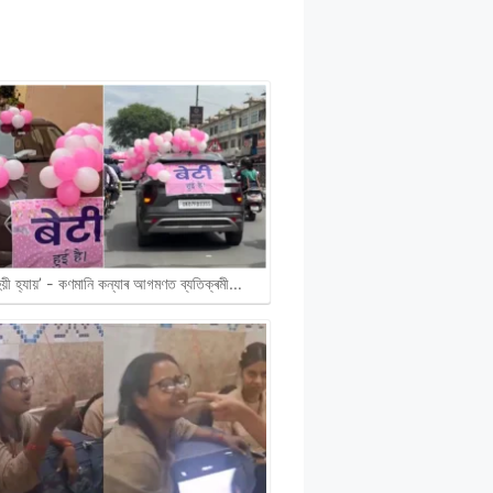
হুয়ী হ্যায়’ - কণমানি কন্যাৰ আগমণত ব্যতিক্ৰমী…