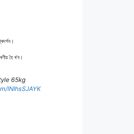
্ৰদৰ্শন।
ৰণীয় হৈ ৰ’ব।
tyle 65kg
com/lNIhsSJAYK