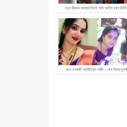
নতুন জীৱনৰ আৰম্ভণিতেই নামি আহিল চৰম বিভী
আন এগৰাকী স্বামীহন্তা নাৰী! ১ লাখ টকাৰ ছুপা