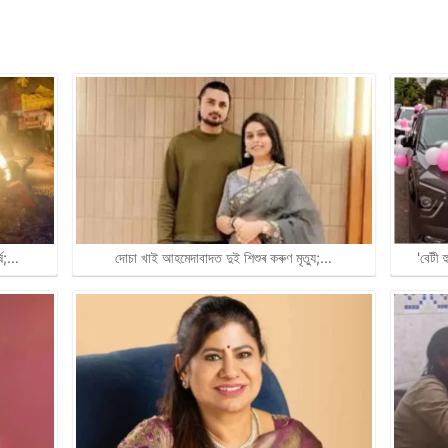
্ষ;…
দোচা খাই আহমেদাবাদত দুই শিশুৰ কৰুণ মৃত্যু;…
'বেটী 