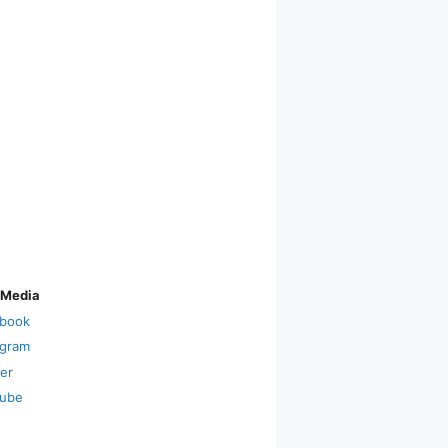
 Media
book
agram
ter
ube