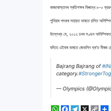
কাজাখাস্তানৰ প্ৰতিপক্ষৰ বিৰুদ্ধে ৮-০ ব্যৱ
পুনিয়াৰ পদকৰ সহায়ত ভাৰতে চলিত অলিম্প
উল্লেখ্য যে, ২০১২ চনৰ লণ্ডন অলিম্পিকত 
যদিহে এইবাৰ ভাৰতে জেভলিন থ্ৰ’ত নীৰজ চো
Bajrang Bajrang of
#IN
category.
#StrongerTog
— Olympics (@Olympi