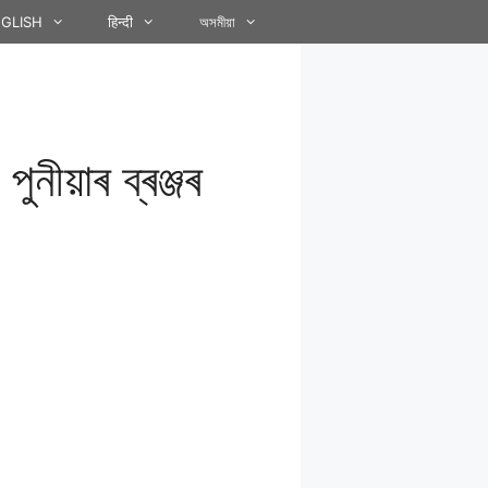
GLISH
हिन्दी
অসমীয়া
ীয়াৰ ব্ৰঞ্জৰ