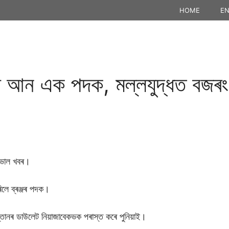
HOME
EN
আন এক পদক, মল্লযুদ্ধত বজৰং পুন
 ভাল খবৰ।
িলে ব্ৰঞ্জৰ পদক।
স্তানৰ ডাউলেট নিয়াজাবেকভক পৰাস্ত কৰে পুনিয়াই।