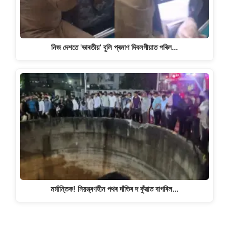
নিজ দেশতে 'ভাৰতীয়’ বুলি প্ৰমাণ দিবলগীয়াত পৰিল…
মৰ্মান্তিক! নিয়ন্ত্ৰণহীন পথৰ দাঁতিৰ দ কুঁৱাত বাগৰিল…