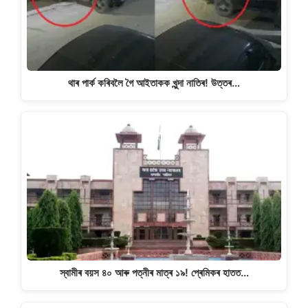
থাৰ পাৰ্ক কৰিবলৈ গৈ আইতাকক খুন্দা নাতিৰ! উত্তৰ…
স্বামীৰ বয়স ৪০ আৰু পত্নীৰ মাত্ৰ ১৯! প্ৰেমিকৰ হাতত…