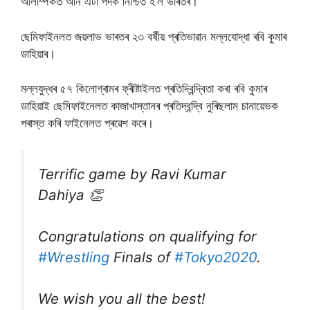
অলিম্পিকত আন এটা পদক নিশ্চিত হ’ল ভাৰতৰ।
ছেমিফাইনলত জয়লাভ ভাৰতৰ ২৩ বৰ্ষীয় প্ৰতিভাৱান মল্লযোদ্ধা ৰবি কুমাৰ
ডাহিয়াৰ।
মল্লযুদ্ধৰ ৫৭ কিলোগ্ৰামৰ ফ্ৰীষ্টাইলত প্ৰতিদ্বিন্দ্বিতা কৰা ৰবি কুমাৰ
ডাহিয়াই ছেমিফাইনেলত কাজাখাস্তানৰ প্ৰতিদ্বন্দ্বি নুৰিছলাম চানায়েভক
পৰাস্ত কৰি ফাইনেলত প্ৰৱেশ কৰে।
Terrific game by Ravi Kumar
Dahiya 👏
Congratulations on qualifying for
#Wrestling
Finals of
#Tokyo2020
.
We wish you all the best!