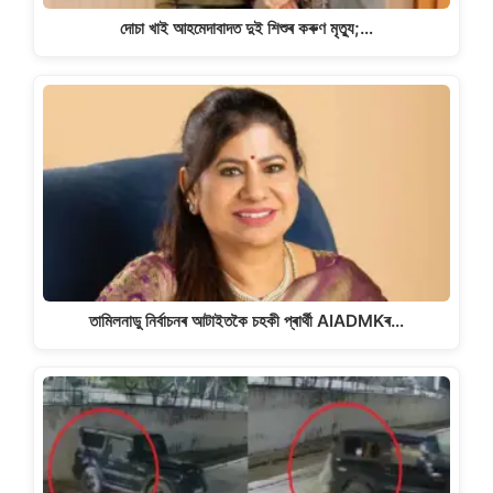
দোচা খাই আহমেদাবাদত দুই শিশুৰ কৰুণ মৃত্যু;…
তামিলনাডু নিৰ্বাচনৰ আটাইতকৈ চহকী প্ৰাৰ্থী AIADMKৰ…