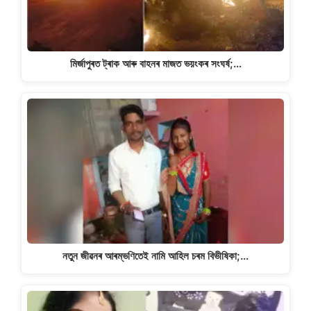
মিৰ্জাপুৰত ট্ৰাক আৰু বাহনৰ মাজত ভয়ংকৰ সংঘৰ্ষ;…
নতুন জীৱনৰ আৰম্ভণিতেই নামি আহিল চৰম বিভীষিকা;…