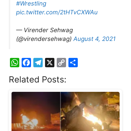
#Wrestling
pic.twitter.com/2tHTvCXWAu
— Virender Sehwag
(@virendersehwag)
August 4, 2021
W
F
T
X
C
S
h
a
el
o
h
Related Posts:
at
c
e
p
ar
s
e
gr
y
e
A
b
a
Li
p
o
m
n
p
o
k
k