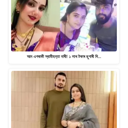
আন এগৰাকী স্বামীহন্তা নাৰী! ১ লাখ টকাৰ ছুপাৰী দি…