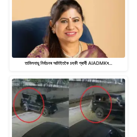
তামিলনাডু নিৰ্বাচনৰ আটাইতকৈ চহকী প্ৰাৰ্থী AIADMKৰ…