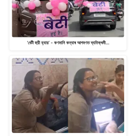
'বেটী হুয়ী হ্যায়’ - কণমানি কন্যাৰ আগমণত ব্যতিক্ৰমী…