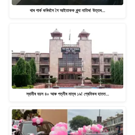
থাৰ পাৰ্ক কৰিবলৈ গৈ আইতাকক খুন্দা নাতিৰ! উত্তৰ…
স্বামীৰ বয়স ৪০ আৰু পত্নীৰ মাত্ৰ ১৯! প্ৰেমিকৰ হাতত…