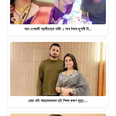
আন এগৰাকী স্বামীহন্তা নাৰী! ১ লাখ টকাৰ ছুপাৰী দি…
দোচা খাই আহমেদাবাদত দুই শিশুৰ কৰুণ মৃত্যু;…