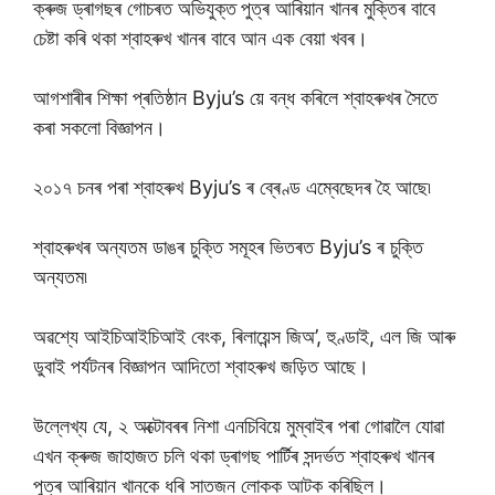
ক্ৰুজ ড্ৰাগছৰ গোচৰত অভিযুক্ত
পুত্ৰ আৰিয়ান খানৰ মুক্তিৰ বাবে
চেষ্টা কৰি থকা শ্বাহৰুখ খানৰ বাবে আন এক বেয়া খবৰ।
আগশাৰীৰ শিক্ষা প্ৰতিষ্ঠান Byju’s য়ে বন্ধ কৰিলে শ্বাহৰুখৰ সৈতে
কৰা সকলো বিজ্ঞাপন।
২০১৭ চনৰ পৰা শ্বাহৰুখ Byju’s ৰ ব্ৰেণ্ড এম্বেছেদৰ হৈ আছে৷
শ্বাহৰুখৰ অন্যতম ডাঙৰ চুক্তি সমূহৰ ভিতৰত Byju’s ৰ চুক্তি
অন্যতম৷
অৱশ্যে আইচিআইচিআই বেংক, ৰিলায়েন্স জিঅ’, হুণ্ডাই, এল জি আৰু
ডুবাই পৰ্যটনৰ বিজ্ঞাপন আদিতো শ্বাহৰুখ জড়িত আছে।
উল্লেখ্য যে, ২ অক্টোবৰৰ নিশা এনচিবিয়ে মুম্বাইৰ পৰা গোৱালৈ যোৱা
এখন ক্ৰুজ জাহাজত চলি থকা ড্ৰাগছ পাৰ্টিৰ সন্দৰ্ভত শ্বাহৰুখ খানৰ
পুত্ৰ আৰিয়ান খানকে ধৰি সাতজন লোকক আটক কৰিছিল।