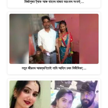
মিৰ্জাপুৰত ট্ৰাক আৰু বাহনৰ মাজত ভয়ংকৰ সংঘৰ্ষ;…
নতুন জীৱনৰ আৰম্ভণিতেই নামি আহিল চৰম বিভীষিকা;…