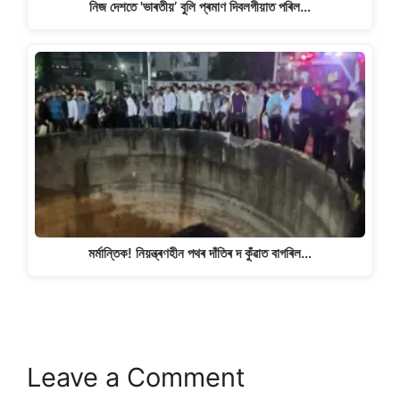
নিজ দেশতে 'ভাৰতীয়’ বুলি প্ৰমাণ দিবলগীয়াত পৰিল…
মৰ্মান্তিক! নিয়ন্ত্ৰণহীন পথৰ দাঁতিৰ দ কুঁৱাত বাগৰিল…
Leave a Comment