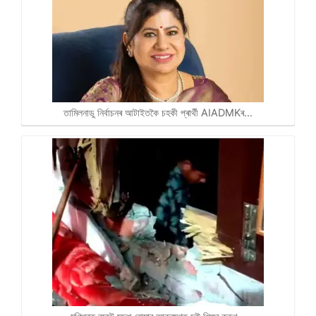
তামিলনাডু নিৰ্বাচনৰ আটাইতকৈ চহকী প্ৰাৰ্থী AIADMKৰ…