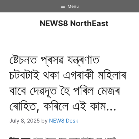
Menu
NEWS8 NorthEast
ষ্টেচনত প্ৰসৱ যন্ত্ৰণাত
চটবটাই থকা এগৰাকী মহিলাৰ
বাবে দেৱদূত হৈ পৰিল মেজৰ
ৰোহিত, কৰিলে এই কাম…
July 8, 2025
by
NEW8 Desk