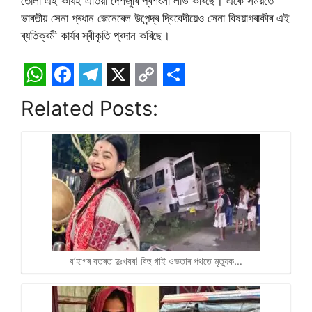
তোলা এই কাৰ্যই এতিয়া দেশজুৰি প্ৰশংসা লাভ কৰিছে। একে সময়তে
ভাৰতীয় সেনা প্ৰধান জেনেৰেল উপেন্দ্ৰ দ্বিবেদীয়েও সেনা বিষয়াগৰাকীৰ এই
ব্যতিক্ৰমী কাৰ্যৰ স্বীকৃতি প্ৰদান কৰিছে।
W
F
T
X
C
S
Related Posts:
h
a
e
o
h
a
c
l
p
a
t
e
e
y
r
s
b
g
L
e
A
o
r
i
p
o
a
n
p
k
m
k
ব’হাগৰ বতৰত দুঃখবৰ! বিহু গাই ওভতাৰ পথতে মৃত্যুক…