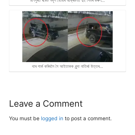
মণিপুৰত ৰকেট সদৃশ বোমাৰ আক্ৰমণত দুই শিশুৰ কৰুণ…
থাৰ পাৰ্ক কৰিবলৈ গৈ আইতাকক খুন্দা নাতিৰ! উত্তৰ…
Leave a Comment
You must be
logged in
to post a comment.