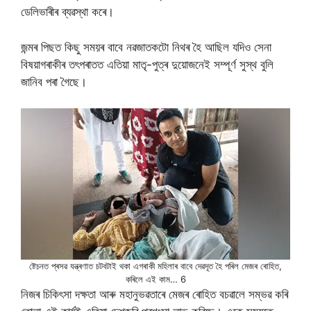
ডেলিভাৰীৰ ব্যৱস্থা কৰে।
জন্মৰ পিছত কিছু সময়ৰ বাবে নৱজাতকটো নিথৰ হৈ আছিল যদিও সেনা
বিষয়াগৰাকীৰ তৎপৰাতত এতিয়া মাতৃ-পুত্ৰ দুয়োজনেই সম্পূৰ্ণ সুস্থ বুলি
জানিব পৰা গৈছে।
ষ্টেচনত প্ৰসৱ যন্ত্ৰণাত চটবটাই থকা এগৰাকী মহিলাৰ বাবে দেৱদূত হৈ পৰিল মেজৰ ৰোহিত,
কৰিলে এই কাম… 6
নিজৰ চিকিৎসা দক্ষতা আৰু মহানুভৱতাৰে মেজৰ ৰোহিত বচৱালে সম্ভৱ কৰি