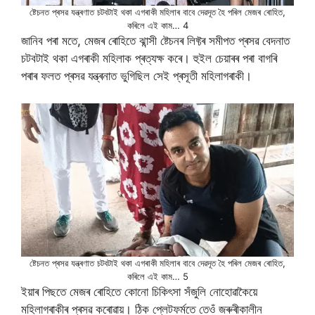
ষ্টেচনত প্ৰসৱ যন্ত্ৰণাত চটবটাই থকা এগৰাকী মহিলাৰ বাবে দেৱদূত হৈ পৰিল মেজৰ ৰোহিত,
কৰিলে এই কাম… 4
জানিব পৰা মতে, মেজৰ ৰোহিতে ঝান্সী ষ্টেচনৰ লিফ্টৰ সমীপত প্ৰসৱ বেদনাত
চটবটাই থকা এগৰাকী মহিলাক প্ৰত্যক্ষ কৰে। হুইল চেয়াৰৰ পৰা বাগৰি
পৰাৰ ফলত প্ৰসৱ যন্ত্ৰনাত ভুগিছিল সেই প্ৰসূতী মহিলাগৰাকী।
ষ্টেচনত প্ৰসৱ যন্ত্ৰণাত চটবটাই থকা এগৰাকী মহিলাৰ বাবে দেৱদূত হৈ পৰিল মেজৰ ৰোহিত,
কৰিলে এই কাম… 5
ইয়াৰ পিছতে মেজৰ ৰোহিতে কোনো চিকিৎসা সঁজুলি নোহোৱাকৈয়ে
মহিলাগৰাকীৰ প্ৰসৱ কৰোৱায়। ঠিক প্লেটফৰ্মতে তেওঁ জৰুৰীকালীন