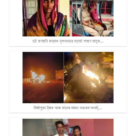
দুই কণমানি কন্যাক নৃশংসভাৱে হত্যা! পাষাণ মাতৃক…
মিৰ্জাপুৰত ট্ৰাক আৰু বাহনৰ মাজত ভয়ংকৰ সংঘৰ্ষ;…