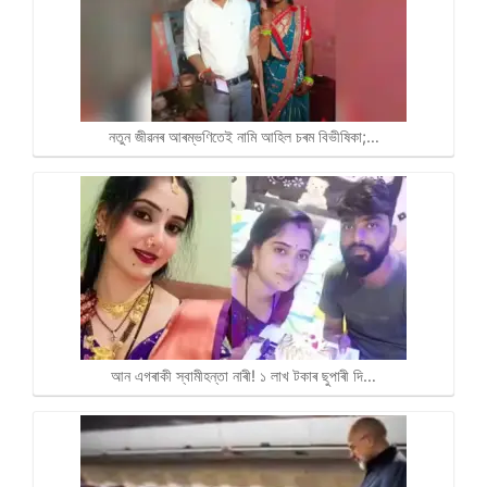
নতুন জীৱনৰ আৰম্ভণিতেই নামি আহিল চৰম বিভীষিকা;…
আন এগৰাকী স্বামীহন্তা নাৰী! ১ লাখ টকাৰ ছুপাৰী দি…