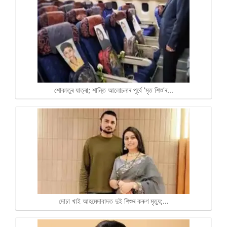
শোকাতুৰ যাত্ৰা; শান্তি আলোচনাৰ পূৰ্বে 'মৃত শিশু’ৰ…
দোচা খাই আহমেদাবাদত দুই শিশুৰ কৰুণ মৃত্যু;…