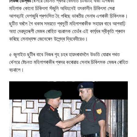
নিউজ ডেস্কঃ
ৰে’লৱে ষ্টেচনত প্ৰসৱ বেদনাত চটবটাই থকা এগৰাকী
মহিলাক কোনো চিকিৎসা সঁজুলি অবিহনেই তৎকালীন চিকিৎসা সেৱা
আগবঢ়াই দেশজুৰি প্ৰশংসিত হৈ পৰিছে ভাৰতীয় সেনাৰ এগৰাকী চিকিৎসক।
ছুটিত ঘৰলৈ গৈ থকাৰ সময়তে প্ৰসূতী মহিলাগৰাকীক সহায়ৰ বাবে আগবাঢ়ি
অহা দেৱদূতৰূপী মেজৰ ৰোহিত বচৱালক তেওঁৰ এই কাৰ্য্যৰ স্বীকৃতি প্ৰদান
কৰিছে সেনাধ্যক্ষ জেনেৰেল উপেন্দ্ৰ দ্বিবেদীয়েও।
৫ জুলাইত ছুটীৰ বাবে নিজৰ গৃহ চহৰ হায়দৰাবাদলৈ উভতি যোৱাৰ পথত
ৰে’লৱে ষ্টেচনত মহিলাগৰাকীৰ প্ৰসৱ কৰোৱায় সেনাৰ চিকিৎসক মেজৰ ৰোহিত
বচৱালে।