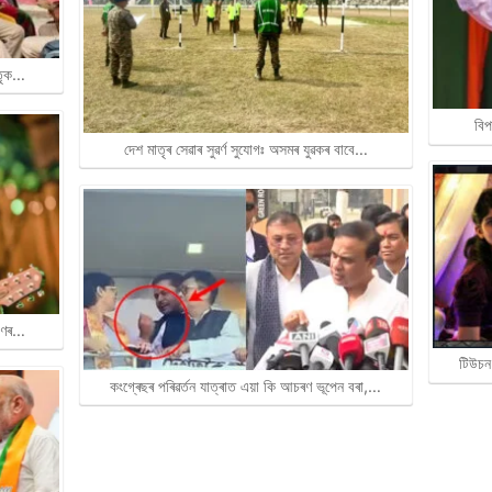
াতৃক…
বিপ
দেশ মাতৃৰ সেৱাৰ সুৱৰ্ণ সুযোগঃ অসমৰ যুৱকৰ বাবে…
ৰাণৰ…
টিউচন
কংগ্ৰেছৰ পৰিৱৰ্তন যাত্ৰাত এয়া কি আচৰণ ভূপেন বৰা,…