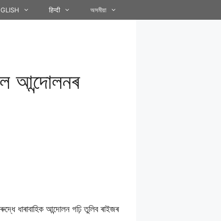
GLISH
हिन्दी
অসমীয়া
লে আন্দোলনৰ
ুদ্ধে ধাৰাবাহিক আন্দোলন গঢ়ি তুলিব ৰাইজৰ