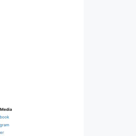
 Media
book
agram
ter