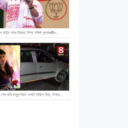
দ বাঢ়িব পাৰে হিমন্ত বিশ্ব শৰ্মাৰ! মুখ্যমন্ত্ৰীৰ…
 শেষ কৰি বন্ধুৰ সৈতে ওলাই গৈছিল নিহা; নিশাৰ…