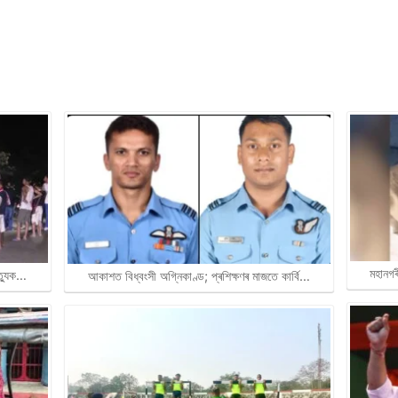
মহানগৰ
ত্যুক…
আকাশত বিধ্বংসী অগ্নিকাণ্ড; প্ৰশিক্ষণৰ মাজতে কাৰ্বি…