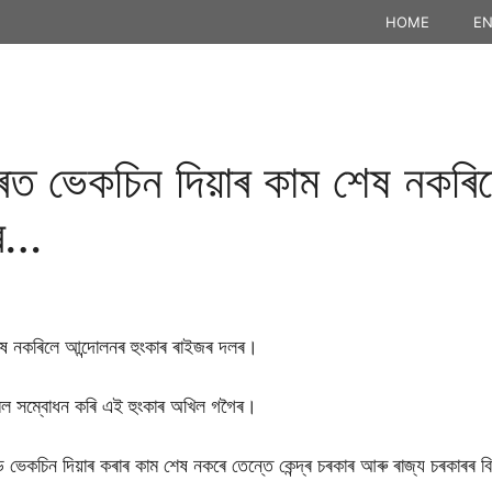
HOME
EN
ৰত ভেকচিন দিয়াৰ কাম শেষ নকৰি
ৈৰ…
েষ নকৰিলে আন্দোলনৰ হুংকাৰ ৰাইজৰ দলৰ।
মেল সম্বোধন কৰি এই হুংকাৰ অখিল গগৈৰ।
ভেকচিন দিয়াৰ কৰাৰ কাম শেষ নকৰে তেন্তে কেন্দ্ৰ চৰকাৰ আৰু ৰাজ্য চৰকাৰৰ বিৰ