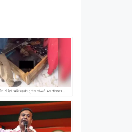
ীত মহিলা অভিযন্তাৰ নৃশংস কাণ্ড! বক্স পালেঙৰ…