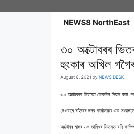
NEWS8 NorthEast
৩০ অক্টোবৰৰ ভিত
হুংকাৰ অখিল গগ
August 8, 2021
by
NEWS DESK
৩০ অক্টোবৰৰ ভিতৰত ভেকচিন দিয়াৰ কাম শ
দেওবাৰে ৰাইজৰ দলৰ কাৰ্যালয়ত এক সংবাদ
অক্টোবৰ মাহৰ ৩০ তাৰিখৰ ভিতৰত যদি ক’ভিড 