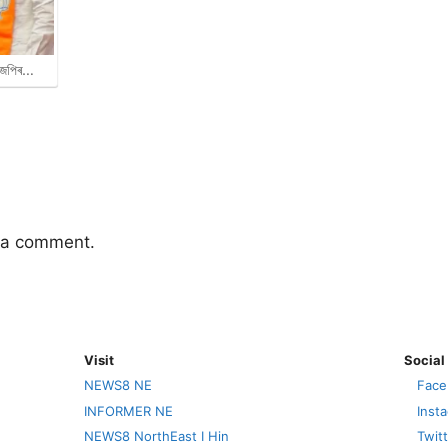
বিজেপিৰ…
 a comment.
Visit
Social
NEWS8 NE
Face
INFORMER NE
Inst
NEWS8 NorthEast I Hin
Twit