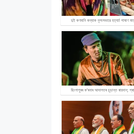
দুই কণমানি কন্যাক নৃশংসভাৱে হত্যা! পাষাণ ম
ছিংগাপুৰৰ ক'ৰনাৰ আদালতৰ চূড়ান্ত ৰায়দান; প্