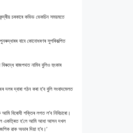
কেন্দ্ৰীয় চৰকাৰে কভিড ভেকচিন সময়মতে
ুনৰুদ্ধাৰৰ বাবে কোনোধৰণৰ সুপৰিকল্পিত
ৰুদ্ধে ৰাজপথত নামিব বুলিও হুংকাৰ
 দলৰ দ্বাৰা গঠন কৰা হ’ব বুলি সংবাদমেলত
 আমি বিৰোধী শক্তিৰ লগত ল’ব নিবিচাৰো।
ী দল একত্ৰিত হ’লে আমি আধা আসন দখল
জেপিক ৱাক অভাৰ দিয়া হ’ব।’