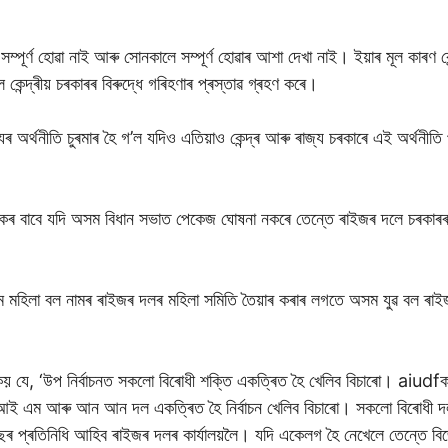
ম্পূৰ্ণ হোৱা নাই আৰু সোনকালে সম্পূৰ্ণ হোৱাৰ আশা দেখা নাই। ইয়াৰ মূল কাৰণ 
েন্দ্ৰীয় চৰকাৰৰ বিৰুদ্ধে গৰিহণাৰ প্ৰস্তাৱ গ্ৰহণ কৰে।
্থনীতি চুৰমাৰ হৈ গ’ল যদিও এতিয়াও কেন্দ্ৰ আৰু ৰাজ্য চৰকাৰে এই অৰ্থনীতি প
।
কৰ বাবে যদি অসম বিধান সভাত পেকেজ ঘোষনা নকৰে তেন্তে ৰাইজৰ দলে চৰকাৰৰ বি
হিলা বল নামৰ ৰাইজৰ দলৰ মহিলা সমিতি তৈয়াৰ কৰাৰ লগতে অসম যুৱ বল ৰাইজৰ
 যে, ‘উপ নিৰ্বাচনত সকলো বিৰোধী শক্তি একত্ৰিত হৈ খেলিব বিচাৰো। aiudfক
ি আই এম আৰু আন আন দল একত্ৰিত হৈ নিৰ্বাচন খেলিব বিচাৰো। সকলো বিৰোধ
ছৰ প্ৰতিনিধি আহিব ৰাইজৰ দলৰ কাৰ্যালয়লৈ। যদি একেলগ হৈ নেখেলে তেন্তে বি