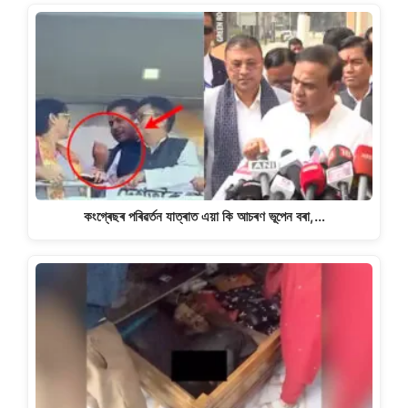
কংগ্ৰেছৰ পৰিৱৰ্তন যাত্ৰাত এয়া কি আচৰণ ভূপেন বৰা,…