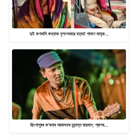
দুই কণমানি কন্যাক নৃশংসভাৱে হত্যা! পাষাণ মাতৃক…
ছিংগাপুৰৰ ক'ৰনাৰ আদালতৰ চূড়ান্ত ৰায়দান; প্ৰাণৰ…