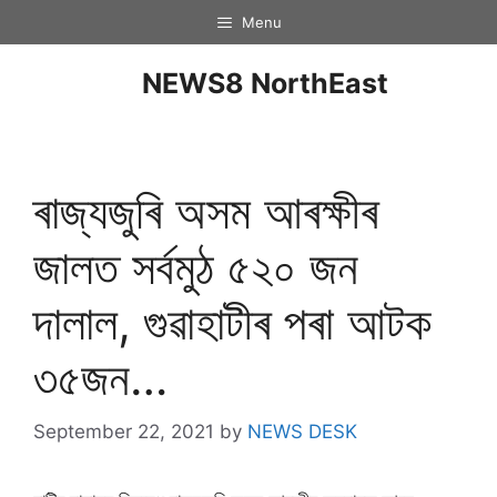
Menu
NEWS8 NorthEast
ৰাজ্যজুৰি অসম আৰক্ষীৰ
জালত সৰ্বমুঠ ৫২০ জন
দালাল, গুৱাহাটীৰ পৰা আটক
৩৫জন…
September 22, 2021
by
NEWS DESK