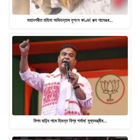
মহানগৰীত মহিলা অভিযন্তাৰ নৃশংস কাণ্ড! বক্স পালেঙৰ…
বিপদ বাঢ়িব পাৰে হিমন্ত বিশ্ব শৰ্মাৰ! মুখ্যমন্ত্ৰীৰ…