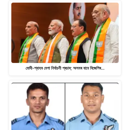
মোদী-শ্বাহৰ মেগা নিৰ্বাচনী প্ৰচাৰ; অসমৰ বাবে বিজেপিৰ…