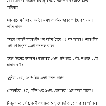
মাটিৰ দালালৰ বিৰুদ্ধে ৰাজ্যজুৰি অসম আৰক্ষীৰ অব্যাহত আছে
অভিযান।
মঙলবাৰে সন্ধিয়া ৫ বজালৈ অসম আৰক্ষীৰ জালত পৰিছে ৫২০ জন
মাটিৰ দালাল।
ইয়াৰে গুৱাহাটী মহানগৰীৰ পৰা আটক হৈছে ৩৫ জন দালাল।ওদালগুৰিত
২টা, লখিমপুৰত ১৩টা দালালক আটক।
ইয়াৰ ভিতৰত কামৰূপ (গ্রাম্য)ত ৫২টা, মৰিগাঁৱত ২৭টা, নগাঁৱত ২২টা
দালাল আটক।
ধুবুৰীত ২০টা, বঙাইগাঁৱত ১৪টা দালাল আটক।
গোলাঘাটত ১৪টা, কৰিমগঞ্জত ১৬টা, হোজাইত ২৬টা দালাল আটক।
ডিব্রুগড়ত ১৭টা, কাৰ্বি আংলঙত ৩টা, যোৰহাটত ১৫টা দালাল আটক।