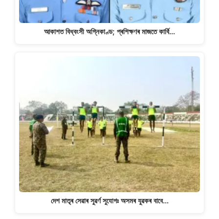
আকাশত বিধ্বংসী অগ্নিকাণ্ড; প্ৰশিক্ষণৰ মাজতে কাৰ্বি…
দেশ মাতৃৰ সেৱাৰ সুৱৰ্ণ সুযোগঃ অসমৰ যুৱকৰ বাবে…