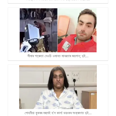
সীমাৰ শত্ৰুতা নেওচি ওমানত মানৱতাৰ জয়গান; দুই…
পোহনীয়া কুকৰৰ মৰমেই হ’ল কাল! ভয়ংকৰ সংক্ৰমণত দুই…