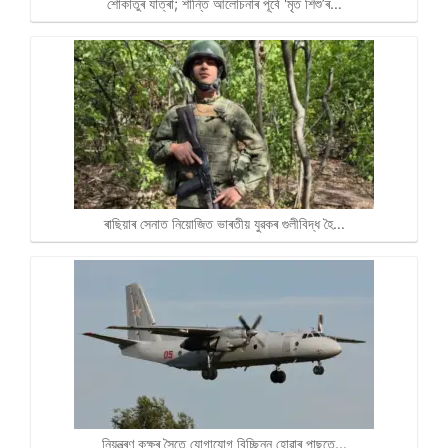
শোকাতুৰ যাত্ৰা; শান্তি আলোচনাৰ পূৰ্বে 'মৃত শিশু’ৰ…
ৰাছিয়াৰ সেনাত নিয়োজিত ভাৰতীয় যুৱকৰ গুলীবিদ্ধ হৈ…
নিয়ন্ত্ৰণ কক্ষৰ সৈতে যোগাযোগ বিচ্ছিন্ন হোৱাৰ পাছতে…