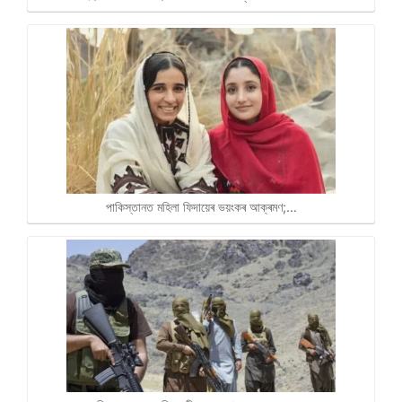
পাকিস্তানত মহিলা ফিদায়েৰ ভয়ংকৰ আক্ৰমণ;…