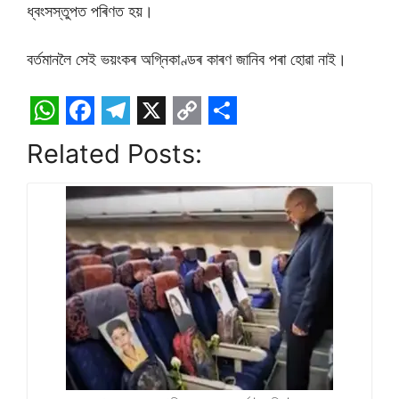
ধ্বংসস্তুপত পৰিণত হয়।
বৰ্তমানলৈ সেই ভয়ংকৰ অগ্নিকাণ্ডৰ কাৰণ জানিব পৰা হোৱা নাই।
W
F
T
X
C
S
Related Posts:
h
a
e
o
h
a
c
l
p
a
t
e
e
y
r
s
b
g
L
e
A
o
r
i
p
o
a
n
p
k
m
k