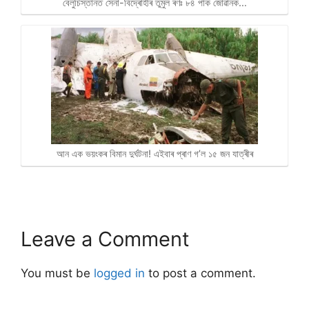
বেলুচিস্তানত সেনা-বিদ্ৰোহীৰ তুমুল ৰণঃ ৮৪ পাক জোৱানক…
আন এক ভয়ংকৰ বিমান দুৰ্ঘটনা! এইবাৰ প্ৰাণ গ’ল ১৫ জন যাত্ৰীৰ
Leave a Comment
You must be
logged in
to post a comment.