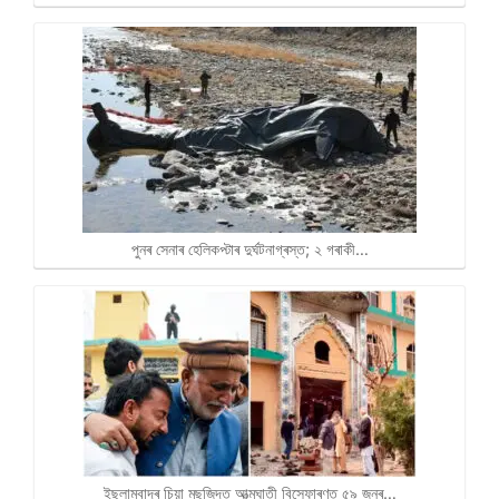
পুনৰ সেনাৰ হেলিকপ্টাৰ দুৰ্ঘটনাগ্ৰস্ত; ২ গৰাকী…
ইছলামবাদৰ চিয়া মছজিদত আত্মঘাতী বিস্ফোৰণত ৫৯ জনৰ…