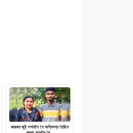
জাৱৰত জুই লগাবলৈ গৈ অগ্নিদগ্ধ হৈছিল
পুত্ৰ! বচাবলৈ গৈ…