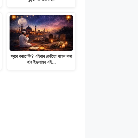
শ্ববে বৰাত কি? এইবাৰ কেতিয়া পালন কৰা
হ’ব ইছলামৰ এই…