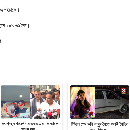
ে ৩৫পইচাকৈ।
ৈছেগৈ ১০৯.৬৯টকা।
কা।
কংগ্ৰেছৰ পৰিৱৰ্তন যাত্ৰাত এয়া কি আচৰণ
টিউচন শেষ কৰি বন্ধুৰ সৈতে ওলাই গৈছিল
ভূপেন বৰা,…
নিহা; নিশাৰ…