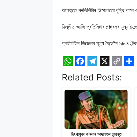
আনহাতে প্ৰতিলিটাৰ ডিজেলতো বৃদ্ধি পাল
দিল্লীত আজি প্ৰতিলিটাৰ পেট্ৰলৰ মূল্য হ
প্ৰতিলিটাৰ ডিজেলৰ মূল্য হৈছেগৈ ৯৮.৪২ট
W
F
T
X
C
S
Related Posts:
h
a
e
o
h
a
c
l
p
a
t
e
e
y
r
s
b
g
L
e
A
o
r
i
p
o
a
n
ছিংগাপুৰৰ ক'ৰনাৰ আদালতৰ চূড়ান্ত