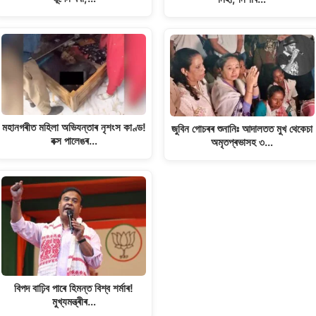
মহানগৰীত মহিলা অভিযন্তাৰ নৃশংস কাণ্ড!
জুবিন গোচৰৰ শুনানিঃ আদালতত মুখ থেকেচা
বক্স পালেঙৰ…
অমৃতপ্ৰভাসহ ৩…
বিপদ বাঢ়িব পাৰে হিমন্ত বিশ্ব শৰ্মাৰ!
মুখ্যমন্ত্ৰীৰ…