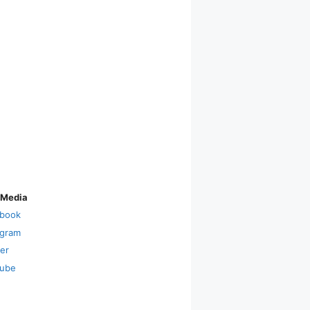
 Media
book
agram
ter
ube