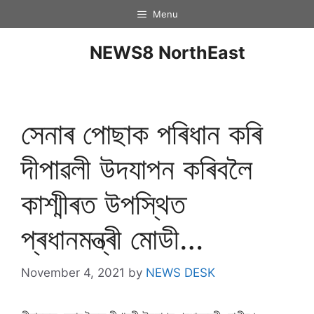
Menu
NEWS8 NorthEast
সেনাৰ পোছাক পৰিধান কৰি
দীপাৱলী উদযাপন কৰিবলৈ
কাশ্মীৰত উপস্থিত
প্ৰধানমন্ত্ৰী মোডী…
November 4, 2021
by
NEWS DESK