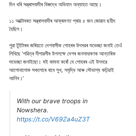
দিন ধৰি সন্ত্ৰাসবাদীৰ বিৰুদ্ধে অভিযান অব্যাহত আছে।
১১ অক্টোবৰত সন্ত্ৰাসবাদীৰ আক্ৰমণত প্ৰায় ৫ জন জোৱান ছহীদ
হৈছিল।
পুৱা টুইটাৰৰ জৰিয়তে দেশবাসীক পোহৰৰ উৎসৱৰ শুভেচ্ছা জনাই তেওঁ
লিখিছে ‘পৱিত্ৰ দীপাৱলীৰ উপলক্ষে দেশৰ জনসাধাৰণক আন্তৰিক
শুভেচ্ছা জনাইছো। মই কামনা কৰোঁ যে পোহৰৰ এই উৎসৱে
আপোনালোক সকলোৰে বাবে সুখ, সমৃদ্ধি আৰু সৌভাগ্য কঢ়িয়াই
আনিব।’
With our brave troops in
Nowshera.
https://t.co/V69Za4uZ3T