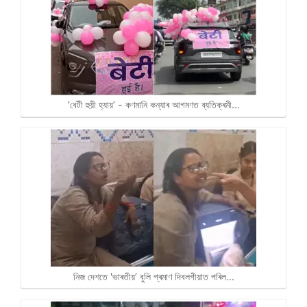
'বেটী হুয়ী হ্যায়’ - কণমানি কন্যাৰ আগমণত ব্যতিক্ৰমী…
নিজ দেশতে 'ভাৰতীয়’ বুলি প্ৰমাণ দিবলগীয়াত পৰিল…