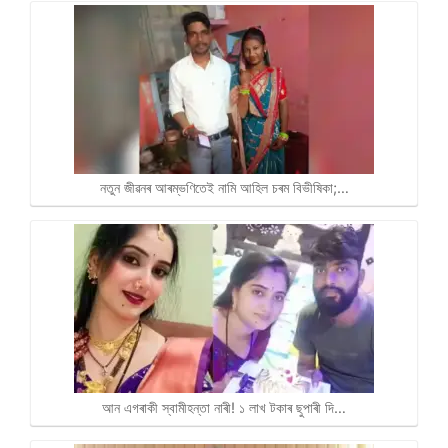
নতুন জীৱনৰ আৰম্ভণিতেই নামি আহিল চৰম বিভীষিকা;…
আন এগৰাকী স্বামীহন্তা নাৰী! ১ লাখ টকাৰ ছুপাৰী দি…