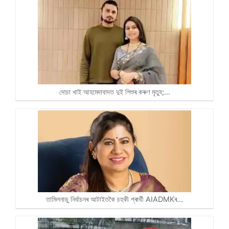
দোচা খাই আহমেদাবাদত দুই শিশুৰ কৰুণ মৃত্যু;…
তামিলনাডু নিৰ্বাচনৰ আটাইতকৈ চহকী প্ৰাৰ্থী AIADMKৰ…