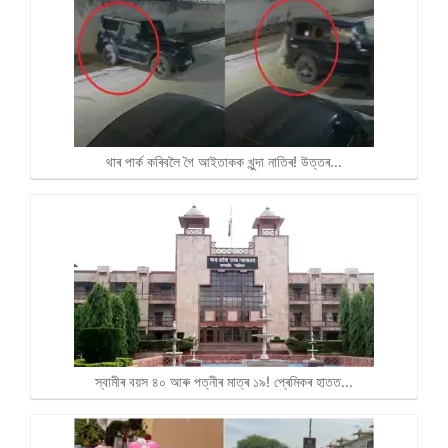
থাৰ পাৰ্ক কৰিবলৈ গৈ আইতাকক খুন্দা নাতিৰ! উত্তৰ…
স্বামীৰ বয়স ৪০ আৰু পত্নীৰ মাত্ৰ ১৯! প্ৰেমিকৰ হাতত…