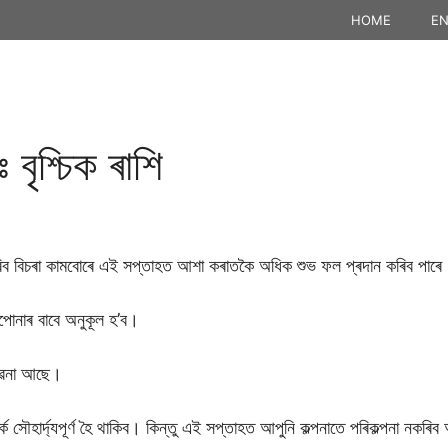
HOME
EN
বৃশ্চিক ৰাশি
িব বিচৰা কামবোৰে এই সপ্তাহত আশা কৰাতকৈ অধিক শুভ ফল প্ৰদান কৰিব পাৰে
পোনাৰ বাবে অনুকূল হ’ব।
ভাৱনা আছে।
ক সৌহাৰ্দ্যপূৰ্ণ হৈ থাকিব। কিন্তু এই সপ্তাহত আপুনি কল্পনাতে পৰিকল্পনা নকৰি