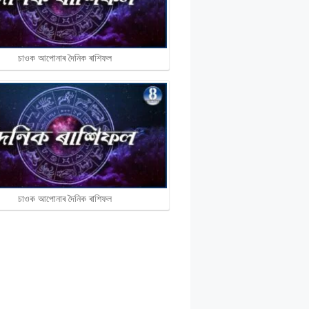
চাওক আপোনাৰ দৈনিক ৰাশিফল
চাওক আপোনাৰ দৈনিক ৰাশিফল