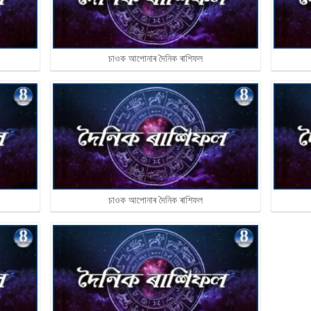
চাওক আপোনাৰ দৈনিক ৰাশিফল
চাওক আপোনাৰ দৈনিক ৰাশিফল