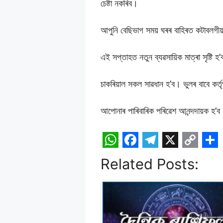
চেষ্টা নকৰিব।
আপুনি বেছিভাগ সময় ঘৰৰ বাহিৰত কটাবলগীয়
এই সপ্তাহত নতুন ব্যৱসায়িক মাত্ৰা সৃষ্টি
চাকৰিয়াল সকল সাৱধান হ’ব। ভুলৰ বাবে কৰ
আপোনাৰ পাৰিবাৰিক পৰিৱেশ আনন্দদায়ক হ’ব। প
W
F
T
X
C
S
Related Posts:
h
a
e
o
h
a
c
l
p
a
t
e
e
y
r
s
b
g
L
e