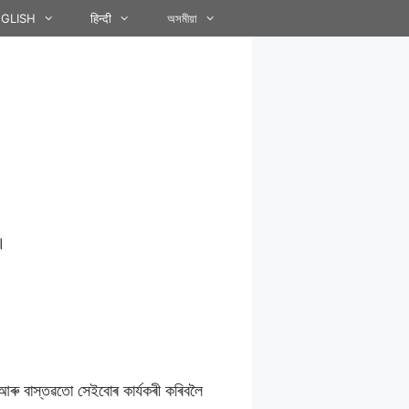
GLISH
हिन्दी
অসমীয়া
।
ব আৰু বাস্তৱতো সেইবোৰ কাৰ্যকৰী কৰিবলৈ