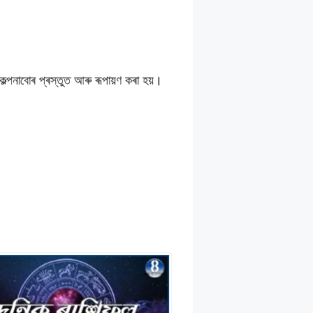
কল্পনাবোৰ প্ৰস্তুত আৰু ৰূপায়ণ কৰা হয়।