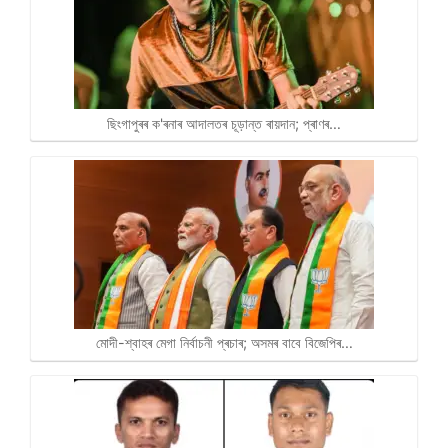
ছিংগাপুৰৰ ক'ৰনাৰ আদালতৰ চূড়ান্ত ৰায়দান; প্ৰাণৰ…
মোদী-শ্বাহৰ মেগা নিৰ্বাচনী প্ৰচাৰ; অসমৰ বাবে বিজেপিৰ…