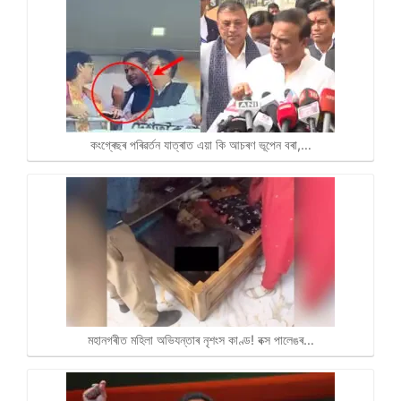
কংগ্ৰেছৰ পৰিৱৰ্তন যাত্ৰাত এয়া কি আচৰণ ভূপেন বৰা,…
মহানগৰীত মহিলা অভিযন্তাৰ নৃশংস কাণ্ড! বক্স পালেঙৰ…