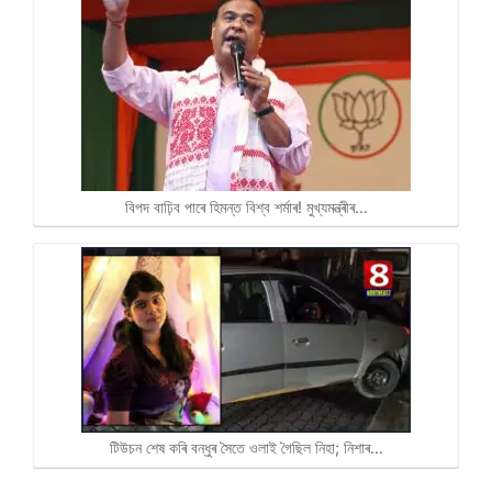
বিপদ বাঢ়িব পাৰে হিমন্ত বিশ্ব শৰ্মাৰ! মুখ্যমন্ত্ৰীৰ…
টিউচন শেষ কৰি বন্ধুৰ সৈতে ওলাই গৈছিল নিহা; নিশাৰ…