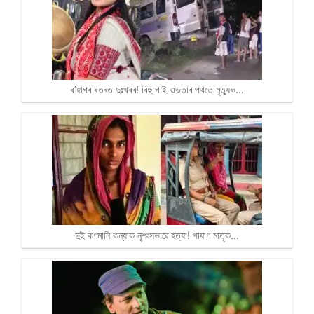
s
b
g
L
e
A
o
r
i
p
o
a
n
p
k
m
k
ব’হাগৰ বতৰত দুঃখবৰ! বিহু গাই ওভতাৰ পথতে মৃত্যুক…
দুই কণমানি কন্যাক নৃশংসভাৱে হত্যা! পাষাণ মাতৃক…