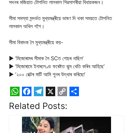
সদনৰ মজিয়াত টোপনিত লালকাল শিৱসাগৰীয়া বিধায়কজন।
সীমা সমস্যা সন্দৰ্ভত মুখ্যমন্ত্ৰীয়ে ভাষণ দি থকা সময়তে টোপনিত
লালকাল অখিল গগৈ।
সীমা বিবাদক লৈ মুখ্যমন্ত্ৰীয়ে কয়-
▶️ ‘মিজোৰামৰ সীমাক লৈ SCত গোচৰ নাছিল’
▶️ ‘মিজোৰামে ইনাৰলেণ্ড ফৰেষ্টত ঝুম খেতি কৰিব আহিছে’
▶️ ‘২০০ হেক্টৰ মাটি আমি পুনৰ উদ্ধাৰ কৰিছো’
W
F
T
X
C
S
Related Posts:
h
a
e
o
h
a
c
l
p
a
t
e
e
y
r