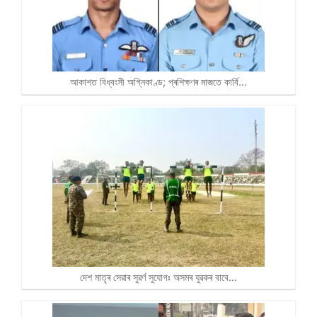
আকাশত বিধ্বংসী অগ্নিকাণ্ড; প্ৰশিক্ষণৰ মাজতে কাৰ্বি…
দেশ মাতৃৰ সেৱাৰ সুৱৰ্ণ সুযোগঃ অসমৰ যুৱকৰ বাবে…