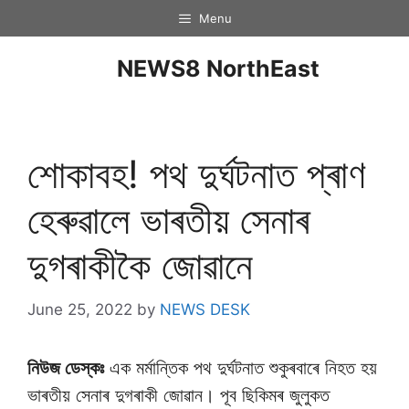
Menu
NEWS8 NorthEast
শোকাবহ! পথ দুৰ্ঘটনাত প্ৰাণ
হেৰুৱালে ভাৰতীয় সেনাৰ
দুগৰাকীকৈ জোৱানে
June 25, 2022
by
NEWS DESK
নিউজ ডেস্কঃ
এক মৰ্মান্তিক পথ দুৰ্ঘটনাত শুকুৰবাৰে নিহত হয়
ভাৰতীয় সেনাৰ দুগৰাকী জোৱান। পূব ছিকিমৰ জুলুকত