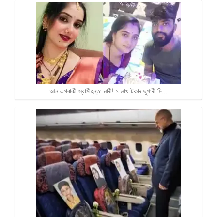
আন এগৰাকী স্বামীহন্তা নাৰী! ১ লাখ টকাৰ ছুপাৰী দি…