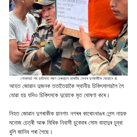
শোকাবহ! পথ দুৰ্ঘটনাত প্ৰাণ হেৰুৱালে ভাৰতীয় সেনাৰ দুগৰাকীকৈ জোৱানে 4
আহত জোৱান দুজনক ততাতৈয়াকৈ স্থানীয় চিকিৎসালয়লৈ লৈ
যোৱা হয় যদিও চিকিৎসকে দুয়োকে মৃত ঘোষণা কৰে।
নিহত জোৱান দুগৰাকীক য়ানগাং নগৰৰ কাৰোংথাঙৰ লেন্স নায়ক
মনোজ চেত্ৰী আৰু মিৰিক নিবাসী চুবেদাৰ সোম বাহাদুৰ চুব্বা
বুলি জানিব পৰা গৈছে।