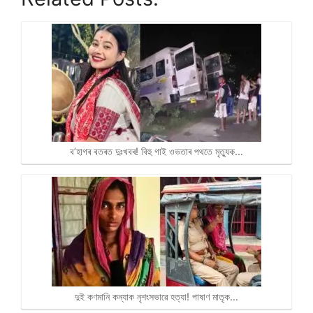
h
a
e
o
h
a
c
l
p
a
t
e
e
y
r
s
b
g
L
e
A
o
r
i
p
o
a
n
p
k
m
k
ব’হাগৰ বতৰত দুঃখবৰ! বিহু গাই ওভতাৰ পথতে মৃত্যুক…
দুই কণমানি কন্যাক নৃশংসভাৱে হত্যা! পাষাণ মাতৃক…