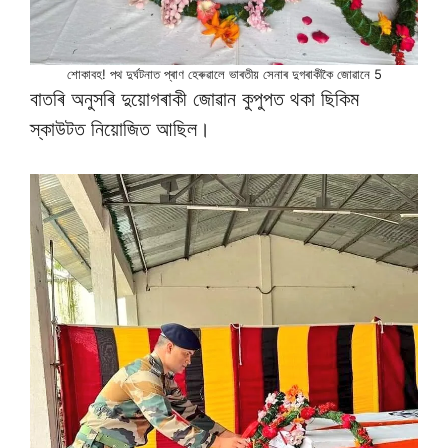
শোকাবহ! পথ দুৰ্ঘটনাত প্ৰাণ হেৰুৱালে ভাৰতীয় সেনাৰ দুগৰাকীকৈ জোৱানে 5
বাতৰি অনুসৰি দুয়োগৰাকী জোৱান কুপুপত থকা ছিকিম
স্কাউটত নিয়োজিত আছিল।