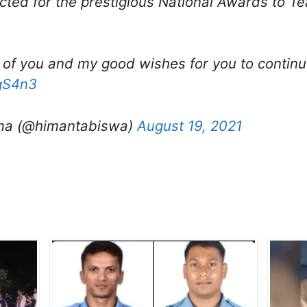
cted for the prestigious National Awards to T
 of you and my good wishes for you to continu
OgS4n3
ma (@himantabiswa)
August 19, 2021