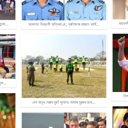
মহানগৰ
ত্যুক…
আকাশত বিধ্বংসী অগ্নিকাণ্ড; প্ৰশিক্ষণৰ মাজতে কাৰ্বি…
াতৃক…
বিপ
দেশ মাতৃৰ সেৱাৰ সুৱৰ্ণ সুযোগঃ অসমৰ যুৱকৰ বাবে…