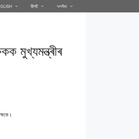
GLISH
हिन्दी
অসমীয়া
কক মুখ্যমন্ত্ৰীৰ
িক্ষকে।