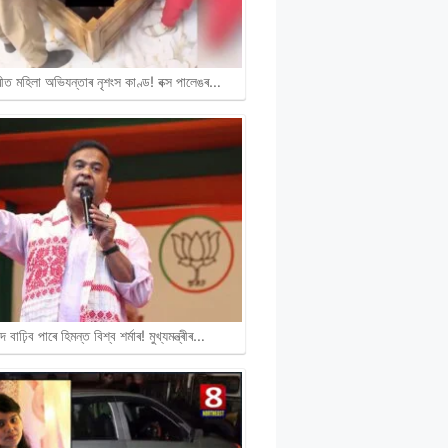
ীত মহিলা অভিযন্তাৰ নৃশংস কাণ্ড! বক্স পালেঙৰ…
দ বাঢ়িব পাৰে হিমন্ত বিশ্ব শৰ্মাৰ! মুখ্যমন্ত্ৰীৰ…