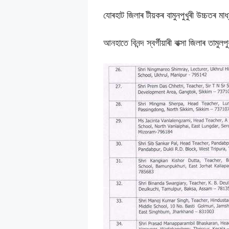
যোৰহাট জিলাৰ টীয়কৰ বামুনপুখুৰী উচ্চতৰ মা
আনহাতে বিনন্দ স্বৰ্গীয়াৰী বাক্সা জিলাৰ তাম