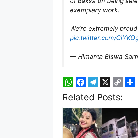
of Baksa on being sele
exemplary work.
We’re extremely proud
pic.twitter.com/CiYK
— Himanta Biswa Sar
W
F
T
X
C
S
Related Posts:
h
a
e
o
h
a
c
l
p
a
t
e
e
y
r
s
b
g
L
e