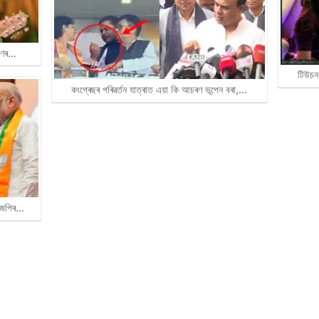
ৰাণৰ…
টিউচন
কংগ্ৰেছৰ পৰিৱৰ্তন যাত্ৰাত এয়া কি আচৰণ ভূপেন বৰা,…
বিজেপিৰ…