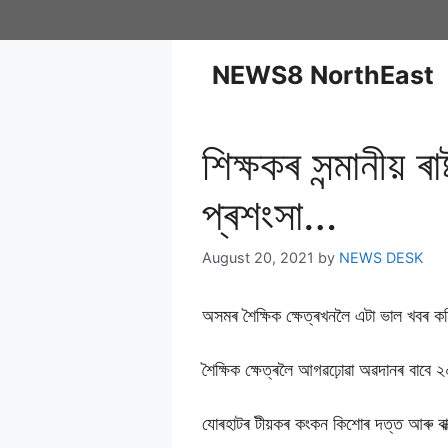
NEWS8 NorthEast
শিক্ষকৰ সন্মানীয় ৰা
প্ৰশংসা…
August 20, 2021
by
NEWS DESK
অসমৰ শৈক্ষিক ক্ষেত্ৰখনলৈ এটা ভাল খবৰ ক
শৈক্ষিক ক্ষেত্ৰলৈ আগৱঢ়োৱা অৱদানৰ বাবে ২
যোৰহাটৰ টীয়কৰ কংকন কিশোৰ দত্ত আৰু বাক্সাৰ ব