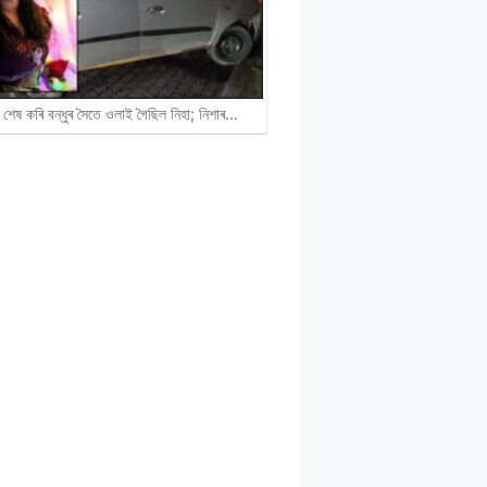
 শেষ কৰি বন্ধুৰ সৈতে ওলাই গৈছিল নিহা; নিশাৰ…