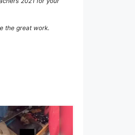
eachers 2021 for your
e the great work.