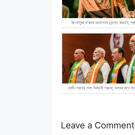
ছিংগাপুৰৰ ক'ৰনাৰ আদালতৰ চূড়ান্ত ৰায়দান; প্
মোদী-শ্বাহৰ মেগা নিৰ্বাচনী প্ৰচাৰ; অসমৰ বাবে 
Leave a Comment