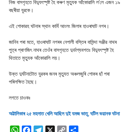
নিজ বাসগৃহতে বিদ্যুৎস্পৃষ্ট হৈ কৰুণ মৃত্যুক আঁকােৱালি ল’লে এজন ১৯
বছৰীয়া যুৱকে।
এই শােকাৱহ ঘটনাৰ স্থান কাৰ্বি আংলং জিলাৰ হাওৰাঘাট নগৰ।
জানিব পৰা মতে, হাওৰাঘাট নগৰৰ নেপালী বস্তিৰ বাসিন্দা সঞ্জীৱ নাথৰ
পুত্ৰ প্ৰাণজিৎ নাথৰ তেওঁৰ বাসগৃহতে দুৰ্ভাগ্যবশতঃ বিদ্যুৎস্পৃষ্ট হৈ
থিতাতে মৃত্যুক আঁকোৱালি লয়।
উক্ত দুৰ্ঘটনাটোত যুৱকৰ জনৰ মৃত্যুত অঞ্চলজুৰি শোকৰ ছাঁ পৰা
পৰিলক্ষিত হৈছে।
লগতে চাওকঃ
অট্টালিকাৰ ২৫ মহলাত খেলি আছিল দুই যমজ ভাতৃ, ঘটিল ভয়ানক ঘটনা
W
F
T
X
C
S