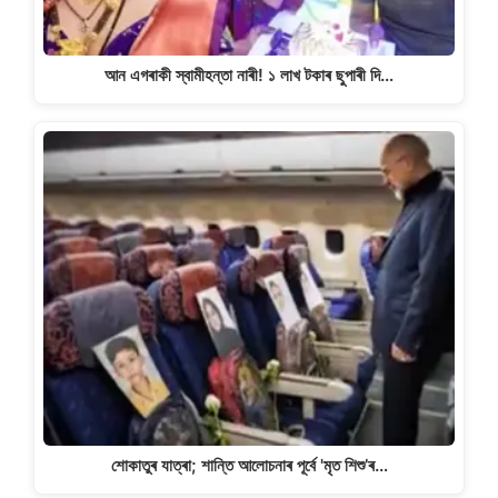
আন এগৰাকী স্বামীহন্তা নাৰী! ১ লাখ টকাৰ ছুপাৰী দি…
শোকাতুৰ যাত্ৰা; শান্তি আলোচনাৰ পূৰ্বে 'মৃত শিশু’ৰ…