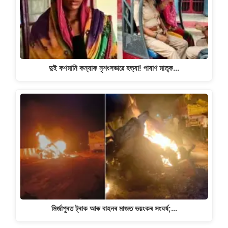
দুই কণমানি কন্যাক নৃশংসভাৱে হত্যা! পাষাণ মাতৃক…
মিৰ্জাপুৰত ট্ৰাক আৰু বাহনৰ মাজত ভয়ংকৰ সংঘৰ্ষ;…