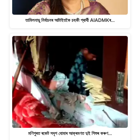
তামিলনাডু নিৰ্বাচনৰ আটাইতকৈ চহকী প্ৰাৰ্থী AIADMKৰ…
মণিপুৰত ৰকেট সদৃশ বোমাৰ আক্ৰমণত দুই শিশুৰ কৰুণ…