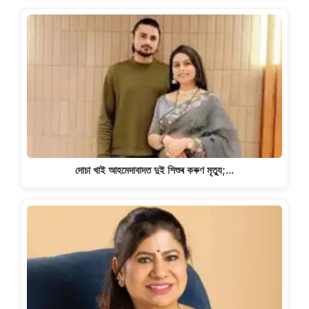
দোচা খাই আহমেদাবাদত দুই শিশুৰ কৰুণ মৃত্যু;…