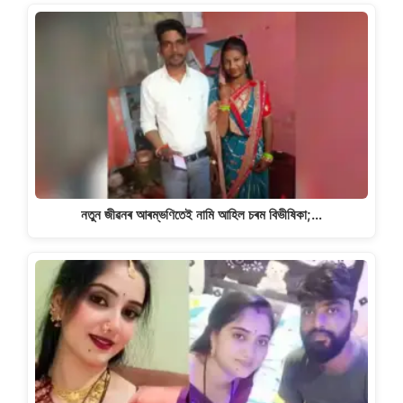
নতুন জীৱনৰ আৰম্ভণিতেই নামি আহিল চৰম বিভীষিকা;…