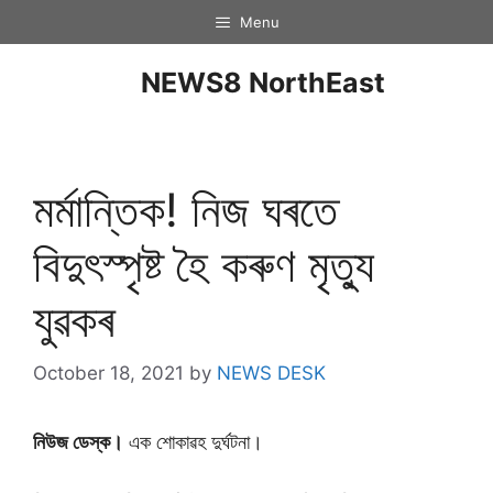
Menu
NEWS8 NorthEast
মৰ্মান্তিক! নিজ ঘৰতে
বিদুৎস্পৃষ্ট হৈ কৰুণ মৃত্যু
যুৱকৰ
October 18, 2021
by
NEWS DESK
নিউজ ডেস্ক।
এক শােকাৱহ দুৰ্ঘটনা।