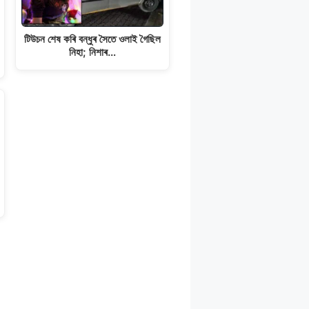
টিউচন শেষ কৰি বন্ধুৰ সৈতে ওলাই গৈছিল
নিহা; নিশাৰ…