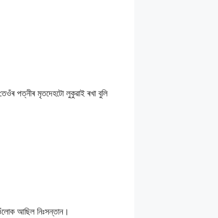
েওঁৰ পত্নীৰ মৃতদেহটো লুকুৱাই ৰখা বুলি
তেওঁলোক আছিল নিঃসন্তান।