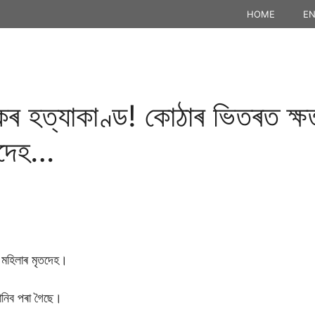
HOME
EN
যকৰ হত্যাকাণ্ড! কোঠাৰ ভিতৰত ক্ষ
ৃতদেহ…
 মহিলাৰ মৃতদেহ।
জানিব পৰা গৈছে।