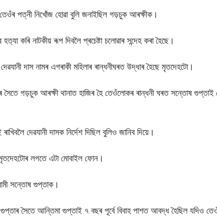
ই তেওঁৰ পত্নী নিখোঁজ হোৱা বুলি জনাইছিল গড়চুক আৰক্ষীক।
 হত‍্যা কৰি নাটকীয় ৰূপ দিবলৈ প্ৰচেষ্টা চলোৱাৰ সন্দেহ কৰা হৈছে।
কা দেৱযানী দাস নামৰ এগৰাকী মহিলাৰ ৰান্ধনীঘৰত উদ্ধাৰ হৈছে মৃতদেহটো।
মীৰ সৈতে গড়চুক আৰক্ষী থানাত হাজিৰ হৈ তেওঁলোকৰ ৰান্ধনী ঘৰত সন্তোষ গুপ্তাই ত
ই ৰাখিবলৈ দেৱযানী দাসক নিৰ্দেশ দিছিল বুলিও জানিব দিয়ে।
কৰে মৃতদেহটোৰ লগতে এটা মোবাইল ফোন।
বামী সন্তোষ গুপ্তাক।
োষ গুপ্তাৰ সৈতে আন্তিমা গুপ্তাই ৭ বছৰ পূৰ্বে বিবাহ পাশত আবদ্ধ হৈছিল যদিও 