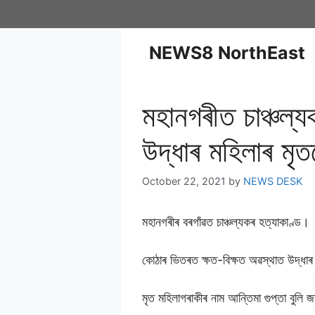
NEWS8 NorthEast
মহানগৰীত চাঞ্চল্
উদ্ধাৰ মহিলাৰ ম
October 22, 2021
by
NEWS DESK
মহানগৰীৰ বৰগাঁৱত চাঞ্চল্যকৰ হত্যাকাণ্ড।
কোঠাৰ ভিতৰত ক্ষত-বিক্ষত অৱস্থাত উদ্ধাৰ
মৃত মহিলাগৰাকীৰ নাম আন্তিমা গুপ্তা বুলি 