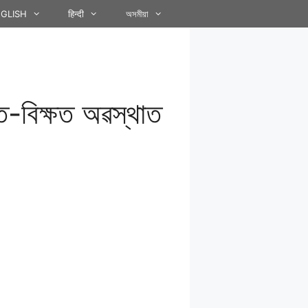
GLISH
हिन्दी
অসমীয়া
ত-বিক্ষত অৱস্থাত