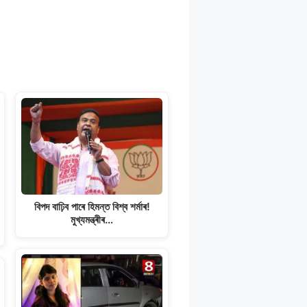
বিপদ বাঢ়িব পাৰে হিমন্ত বিশ্ব শৰ্মাৰ!
মুখ্যমন্ত্ৰীৰ…