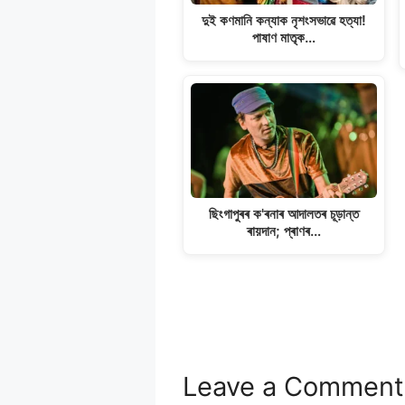
দুই কণমানি কন্যাক নৃশংসভাৱে হত্যা!
পাষাণ মাতৃক…
ছিংগাপুৰৰ ক'ৰনাৰ আদালতৰ চূড়ান্ত
ৰায়দান; প্ৰাণৰ…
Leave a Comment