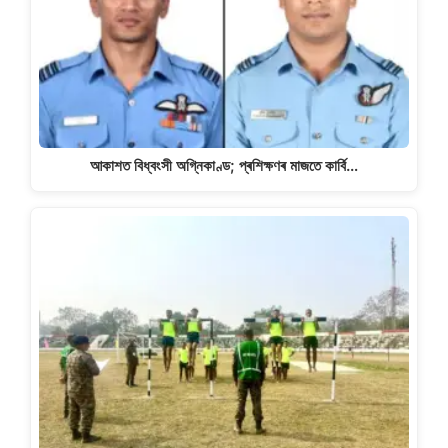
আকাশত বিধ্বংসী অগ্নিকাণ্ড; প্ৰশিক্ষণৰ মাজতে কাৰ্বি…