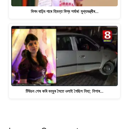
বিপদ বাঢ়িব পাৰে হিমন্ত বিশ্ব শৰ্মাৰ! মুখ্যমন্ত্ৰীৰ…
টিউচন শেষ কৰি বন্ধুৰ সৈতে ওলাই গৈছিল নিহা; নিশাৰ…