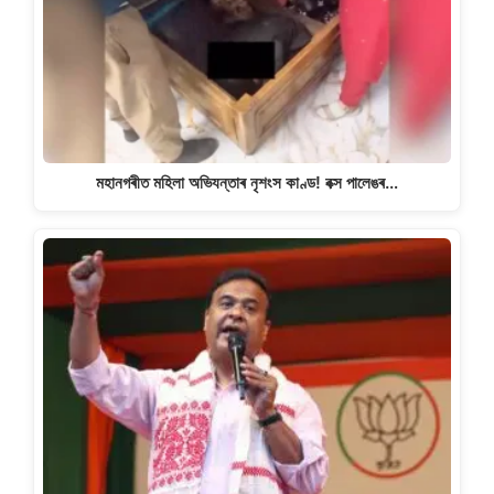
মহানগৰীত মহিলা অভিযন্তাৰ নৃশংস কাণ্ড! বক্স পালেঙৰ…