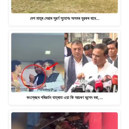
দেশ মাতৃৰ সেৱাৰ সুৱৰ্ণ সুযোগঃ অসমৰ যুৱকৰ বাবে…
কংগ্ৰেছৰ পৰিৱৰ্তন যাত্ৰাত এয়া কি আচৰণ ভূপেন বৰা,…