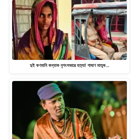
দুই কণমানি কন্যাক নৃশংসভাৱে হত্যা! পাষাণ মাতৃক…