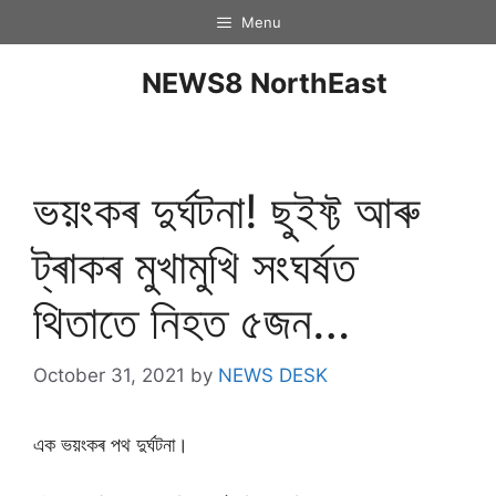
Menu
NEWS8 NorthEast
ভয়ংকৰ দুৰ্ঘটনা! ছুইফ্ট আৰু
ট্ৰাকৰ মুখামুখি সংঘৰ্ষত
থিতাতে নিহত ৫জন…
October 31, 2021
by
NEWS DESK
এক ভয়ংকৰ পথ দুৰ্ঘটনা।