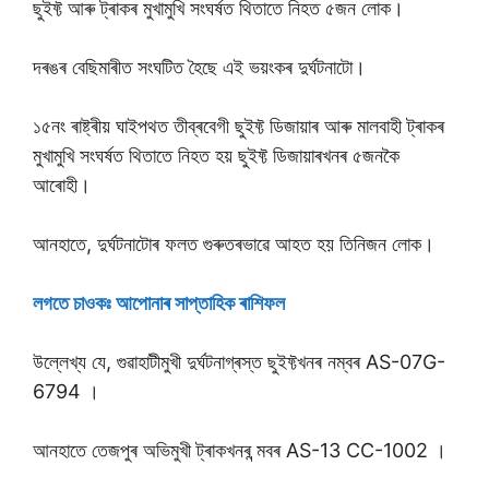
ছুইফ্ট আৰু ট্ৰাকৰ মুখামুখি সংঘৰ্ষত থিতাতে নিহত ৫জন লোক।
দৰঙৰ বেছিমাৰীত সংঘটিত হৈছে এই ভয়ংকৰ দুৰ্ঘটনাটো।
১৫নং ৰাষ্ট্ৰীয় ঘাইপথত তীব্ৰবেগী ছুইফ্ট ডিজায়াৰ আৰু মালবাহী ট্ৰাকৰ
মুখামুখি সংঘৰ্ষত থিতাতে নিহত হয় ছুইফ্ট ডিজায়াৰখনৰ ৫জনকৈ
আৰোহী।
আনহাতে, দুৰ্ঘটনাটোৰ ফলত গুৰুতৰভাৱে আহত হয় তিনিজন লোক।
লগতে চাওকঃ আপােনাৰ সাপ্তাহিক ৰাশিফল
উল্লেখ্য যে, গুৱাহাটীমুখী দুৰ্ঘটনাগ্ৰস্ত ছুইফ্টখনৰ নম্বৰ AS-07G-
6794 ।
আনহাতে তেজপুৰ অভিমুখী ট্ৰাকখনৰ ন্মবৰ AS-13 CC-1002 ।