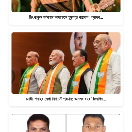
ছিংগাপুৰৰ ক'ৰনাৰ আদালতৰ চূড়ান্ত ৰায়দান; প্ৰাণৰ…
মোদী-শ্বাহৰ মেগা নিৰ্বাচনী প্ৰচাৰ; অসমৰ বাবে বিজেপিৰ…