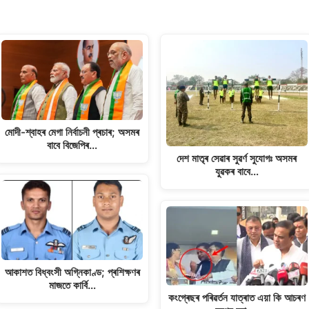
মোদী-শ্বাহৰ মেগা নিৰ্বাচনী প্ৰচাৰ; অসমৰ
বাবে বিজেপিৰ…
দেশ মাতৃৰ সেৱাৰ সুৱৰ্ণ সুযোগঃ অসমৰ
যুৱকৰ বাবে…
আকাশত বিধ্বংসী অগ্নিকাণ্ড; প্ৰশিক্ষণৰ
মাজতে কাৰ্বি…
কংগ্ৰেছৰ পৰিৱৰ্তন যাত্ৰাত এয়া কি আচৰণ