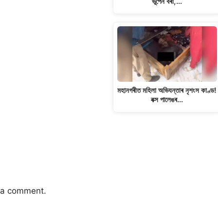
ভূপেন বৰা,…
মহানগৰীত মহিলা অভিযন্তাৰ নৃশংস কাণ্ড!
বক্স পালেঙৰ…
 a comment.