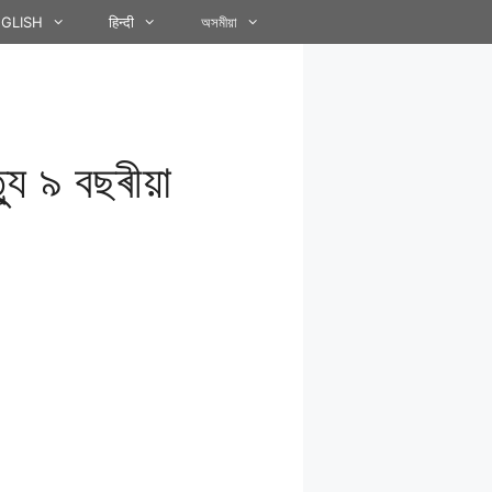
GLISH
हिन्दी
অসমীয়া
যু ৯ বছৰীয়া