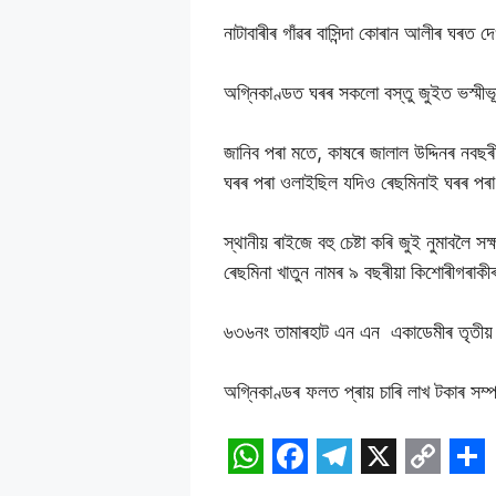
নাটাবাৰীৰ গাঁৱৰ বাসিন্দা কোৰান আলীৰ ঘৰত 
অগ্নিকাণ্ডত ঘৰৰ সকলো বস্তু জুইত ভস্মীভূ
জানিব পৰা মতে, কাষৰে জালাল উদ্দিনৰ ন
ঘৰৰ পৰা ওলাইছিল যদিও ৰেছমিনাই ঘৰৰ পৰা
স্থানীয় ৰাইজে বহু চেষ্টা কৰি জুই নুমাবলৈ
ৰেছমিনা খাতুন নামৰ ৯ বছৰীয়া কিশোৰীগৰাক
৬৩৬নং তামাৰহাট এন এন একাডেমীৰ তৃতীয় শ
অগ্নিকাণ্ডৰ ফলত প্ৰায় চাৰি লাখ টকাৰ সম
W
F
T
X
C
S