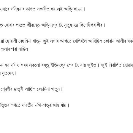
দেওবাৰে সন্ধিয়াৰ ভাগত সংঘটিত হয় এই অগ্নিকাণ্ড।
ত হোৱাৰ লহতে জীৱন্তে অগ্নিদগ্ধ হৈ মৃত্যু হয় কিশেৰীগৰাকীৰ।
বছৰীয়া ছোৱালী ৰেছমিনা খাতুন জুই লগাৰ আগতে খেলিবলৈ আহিছিল কোৰান আলীৰ
 ওলাব পৰা নাছিল।
 সক্ষম হয় যদিও ঘৰৰ সকলো বস্তু ইতিমধ্যে শেষ হৈ যায় জুইত। জুই নিৰ্বাপিত হো
ীৰ মৃতদেহ।
্ৰেণীৰ ছাত্ৰী আছিল ‌ৰেছমিনা খাতুন।
্পত্তিৰ লগতে যাৱতীয় নথি-পত্ৰ জাহ যায়।