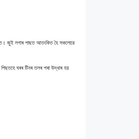
 ঘৰত। জুই লগাৰ পাছত আতংকিত হৈ সকলোৱে
ৱাৰ পিছতহে ঘৰৰ টিনৰ তলৰ পৰা উদ্ধাৰ হয়