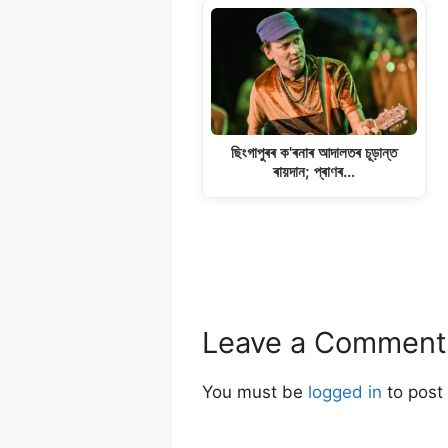
ছিংগাপুৰৰ ক'ৰনাৰ আদালতৰ চূড়ান্ত
ৰায়দান; প্ৰাণৰ…
Leave a Comment
You must be
logged in
to post