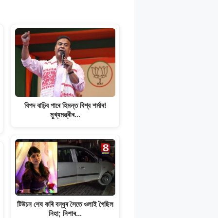
বিপদ বাঢ়িব পাৰে হিমন্ত বিশ্ব শৰ্মাৰ!
মুখ্যমন্ত্ৰীৰ…
টিউচন শেষ কৰি বন্ধুৰ সৈতে ওলাই গৈছিল
নিহা; নিশাৰ…