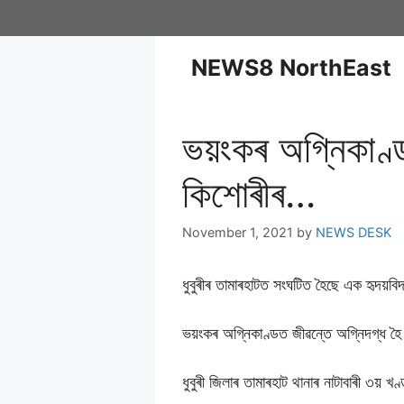
NEWS8 NorthEast
ভয়ংকৰ অগ্নিকাণ্ড
কিশোৰীৰ…
November 1, 2021
by
NEWS DESK
ধুবুৰীৰ তামাৰহাটত সংঘটিত হৈছে এক হৃদয়ব
ভয়ংকৰ অগ্নিকাণ্ডত জীৱন্তে অগ্নিদগ্ধ হৈ
ধুবুৰী জিলাৰ তামাৰহাট থানাৰ নাটাবাৰী ৩য় 