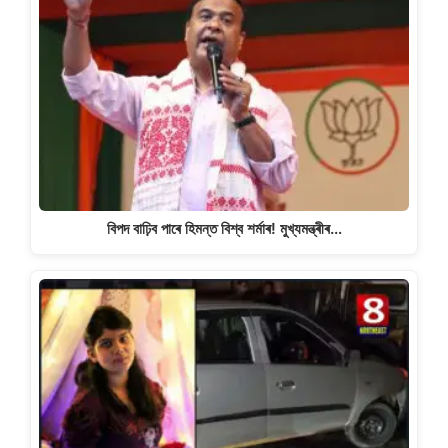
বিপদ বাঢ়িব পাৰে হিমন্ত বিশ্ব শৰ্মাৰ! মুখ্যমন্ত্ৰীৰ…