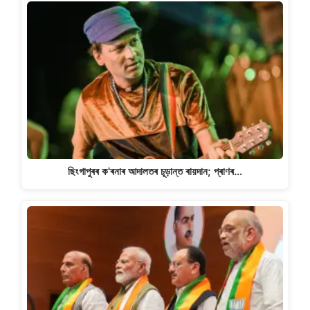
ছিংগাপুৰৰ ক'ৰনাৰ আদালতৰ চূড়ান্ত ৰায়দান; প্ৰাণৰ…