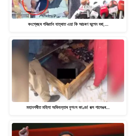
কংগ্ৰেছৰ পৰিৱৰ্তন যাত্ৰাত এয়া কি আচৰণ ভূপেন বৰা,…
মহানগৰীত মহিলা অভিযন্তাৰ নৃশংস কাণ্ড! বক্স পালেঙৰ…