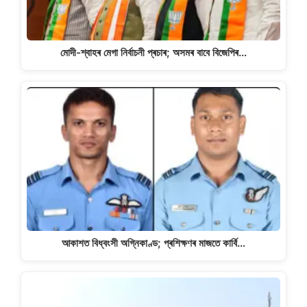
মোদী-শ্বাহৰ মেগা নিৰ্বাচনী প্ৰচাৰ; অসমৰ বাবে বিজেপিৰ…
আকাশত বিধ্বংসী অগ্নিকাণ্ড; প্ৰশিক্ষণৰ মাজতে কাৰ্বি…