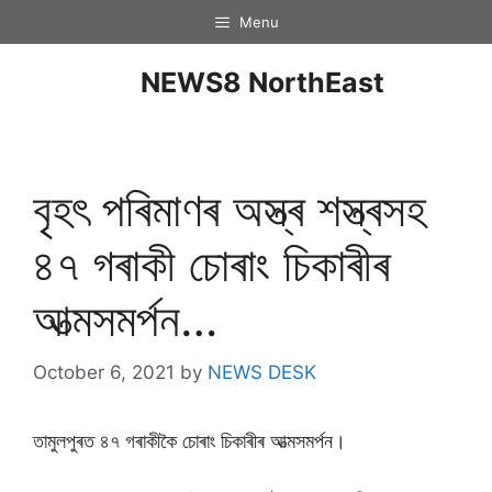
Menu
NEWS8 NorthEast
বৃহৎ পৰিমাণৰ অস্ত্ৰ শস্ত্ৰসহ
৪৭ গৰাকী চোৰাং চিকাৰীৰ
আত্মসমৰ্পন…
October 6, 2021
by
NEWS DESK
তামুলপুৰত ৪৭ গৰাকীকৈ চোৰাং চিকাৰীৰ আত্মসমৰ্পন।