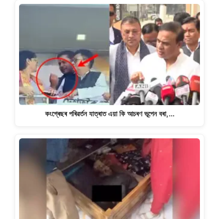
কংগ্ৰেছৰ পৰিৱৰ্তন যাত্ৰাত এয়া কি আচৰণ ভূপেন বৰা,…