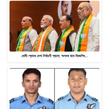
মোদী-শ্বাহৰ মেগা নিৰ্বাচনী প্ৰচাৰ; অসমৰ বাবে বিজেপিৰ…