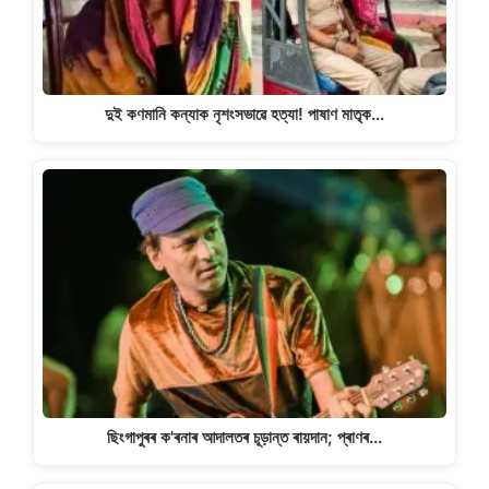
দুই কণমানি কন্যাক নৃশংসভাৱে হত্যা! পাষাণ মাতৃক…
ছিংগাপুৰৰ ক'ৰনাৰ আদালতৰ চূড়ান্ত ৰায়দান; প্ৰাণৰ…