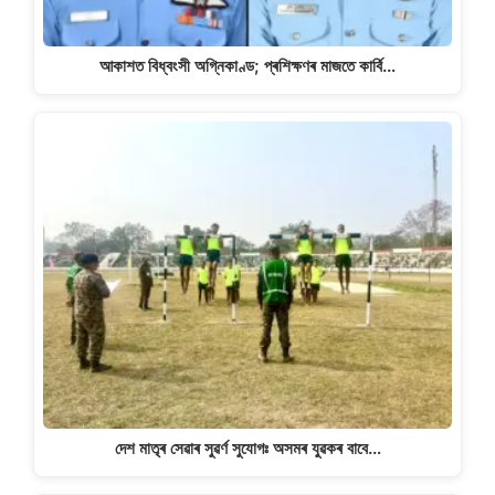
আকাশত বিধ্বংসী অগ্নিকাণ্ড; প্ৰশিক্ষণৰ মাজতে কাৰ্বি…
দেশ মাতৃৰ সেৱাৰ সুৱৰ্ণ সুযোগঃ অসমৰ যুৱকৰ বাবে…