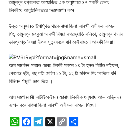
তামুলপুৰ ঘগ্ৰাচকত আয়োজিত এক অনুষ্ঠানত ৪৭ গৰাকী চোৰাং
চিকাৰীয়ে আনুষ্ঠানিকভাৱে আত্মসমৰ্পন কৰে।
উক্ত অনুষ্ঠানত উপস্থিত থাকে বাক্সা জিলা আৰক্ষী অধীক্ষক ৰাজেন
সিং, তামুলপুৰ মহকুমা আৰক্ষী বিষয়া ৰূপজ্যোতি কলিতা, তামুলপুৰ থানাৰ
ভাৰপ্ৰাপ্ত বিষয়া দীপক সূত্ৰধৰকে ধৰি কেইবাজনো আৰক্ষী বিষয়া।
আত্ম সমৰ্পনৰ সময়ত চোৰাং চিকাৰী সকলে ১৪ টা হস্ত নিৰ্মিত ৰাইফল,
গ্ৰেণেড দুটা, গছ কটা মেচিন ১২ টা, ১২ টা হৰিণৰ শিং আদিকে ধৰি
বিভিন্ন সঁজুলি জমা দিয়ে ।
আত্ম সমৰ্পনকাৰী আটাইকেইজন চোৰাং চিকাৰীক ধন্যবাদ আৰু অভিনন্দন
জ্ঞাপন কৰে বাগসা জিলা আৰক্ষী অধীক্ষক ৰাজেন সিঙে।
W
F
T
X
C
S
h
a
el
o
h