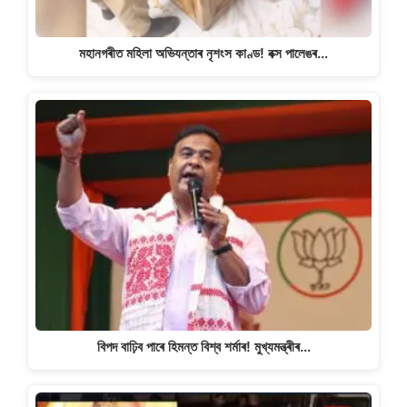
মহানগৰীত মহিলা অভিযন্তাৰ নৃশংস কাণ্ড! বক্স পালেঙৰ…
বিপদ বাঢ়িব পাৰে হিমন্ত বিশ্ব শৰ্মাৰ! মুখ্যমন্ত্ৰীৰ…