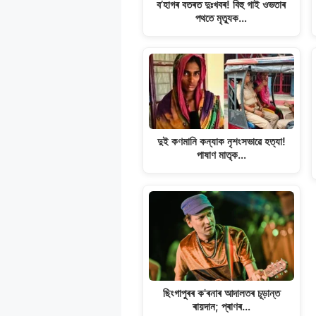
p
o
a
n
ব’হাগৰ বতৰত দুঃখবৰ! বিহু গাই ওভতাৰ
p
k
m
k
পথতে মৃত্যুক…
দুই কণমানি কন্যাক নৃশংসভাৱে হত্যা!
পাষাণ মাতৃক…
ছিংগাপুৰৰ ক'ৰনাৰ আদালতৰ চূড়ান্ত
ৰায়দান; প্ৰাণৰ…