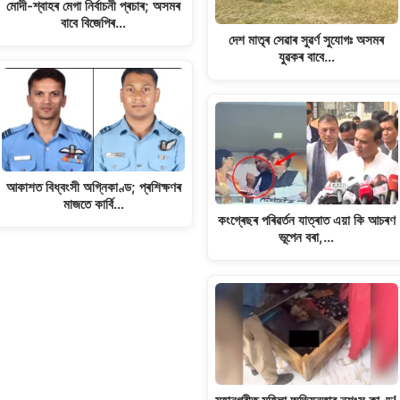
মোদী-শ্বাহৰ মেগা নিৰ্বাচনী প্ৰচাৰ; অসমৰ
বাবে বিজেপিৰ…
দেশ মাতৃৰ সেৱাৰ সুৱৰ্ণ সুযোগঃ অসমৰ
যুৱকৰ বাবে…
আকাশত বিধ্বংসী অগ্নিকাণ্ড; প্ৰশিক্ষণৰ
মাজতে কাৰ্বি…
কংগ্ৰেছৰ পৰিৱৰ্তন যাত্ৰাত এয়া কি আচৰণ
ভূপেন বৰা,…