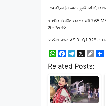
এখন বাইকৰ টুল বক্সত লুকুৱাই আনিছিল সামগ
আৰক্ষীয়ে জিয়াউল হকৰ পৰা এটা 7.65 MM প
ফোন জব্দ কৰে।
আৰক্ষীয়ে লগতে AS 01 Q1 328 নম্বৰৰ
W
F
T
X
C
S
Related Posts:
h
a
e
o
h
a
c
l
p
a
t
e
e
y
r
s
b
g
L
e
A
o
r
i