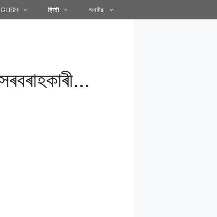
GLISH
हिन्दी
অসমীয়া
ছ সৰবৰাহকাৰী…