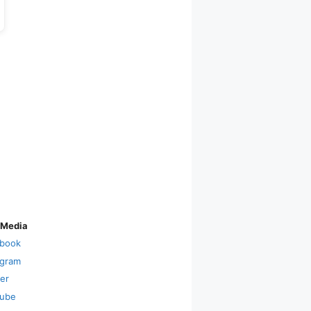
 Media
book
agram
ter
ube