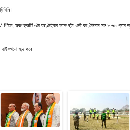
্ৰীখিনি।
িষ্টল, ড্ৰাগছভৰ্তি ৬টা কণ্টেইনাৰ আৰু দুটা খালী কণ্টেইনাৰ সহ ৮.৬৬ গ্ৰাম 
 বাইকখনো জব্দ কৰে।