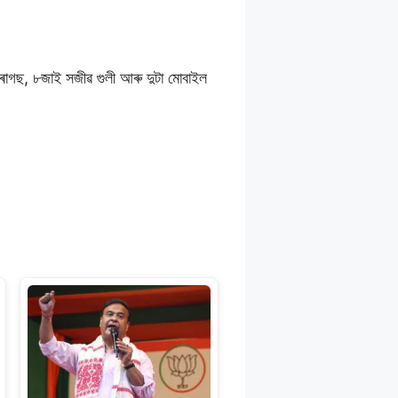
ড্ৰাগছ, ৮জাই সজীৱ গুলী আৰু দুটা মোবাইল