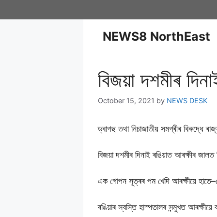
NEWS8 NorthEast
বিজয়া দশমীৰ দিনা
October 15, 2021
by
NEWS DESK
ড্ৰাগছ তথা নিচাজাতীয় সমগ্ৰীৰ বিৰুদ্ধে 
বিজয়া দশমীৰ দিনাই ৰঙিয়াত আৰক্ষীৰ জালত 
এক গোপন সূত্ৰৰ পম খেদি আৰক্ষীয়ে হাতে–
ৰঙিয়াৰ স্বস্তি হাস্পতালৰ সন্মুখত আৰক্ষীয