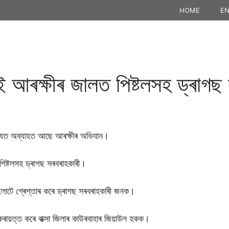
HOME
EN
ই আৰক্ষীৰ জালত পিষ্টলসহ ড্ৰাগ
ৰাজ্যত অব্যাহত আছে আৰক্ষীৰ অভিযান।
পিষ্টলসহ ড্ৰাগছ সৰবৰাহকাৰী।
লোটে গ্ৰেপ্তাৰ কৰে ড্ৰাগছ সৰবৰাহকাৰী জনক।
়ে কৰায়ত্ত কৰে বাক্সা জিলাৰ কাউৰবাহাৰ জিয়াউল হকক।