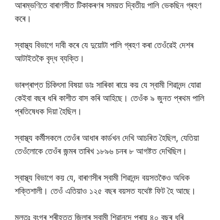
আৰম্ভণিতে বাৰাণসীত টিকাকৰণৰ সময়ত দ্বিতীয় পালি ভেকছিন গ্ৰহণ
কৰে।
স্বাস্থ্য বিভাগে দাবী কৰে যে দুয়োটা পালি গ্ৰহণ কৰা তেওঁৱেই দেশৰ
আটাইতকৈ বৃদ্ধ ব্যক্তি।
ভাৰপ্ৰাপ্ত চিকিৎসা বিষয়া ডাঃ সাৰিকা ৰায়ে কয় যে স্বামী শিৱানন্দ যোৱা
কেইবা বছৰ ধৰি কাশীত বাস কৰি আহিছে। তেওঁক ৯ জুনত প্ৰথম পালি
প্ৰতিষেধক দিয়া হৈছিল।
স্বাস্থ্য কৰ্মীসকলে তেওঁৰ আধাৰ কাৰ্ডখন দেখি আচৰিত হৈছিল, যেতিয়া
তেওঁলোকে তেওঁৰ জন্মৰ তাৰিখ ১৮৯৬ চনৰ ৮ আগষ্টত দেখিছিল।
স্বাস্থ্য বিভাগে কয় যে, বাৰাণসীৰ স্বামী শিৱানন্দ বয়সতকৈও অধিক
শক্তিশালী। তেওঁ এতিয়াও ১২৫ বছৰ বয়সত যথেষ্ট ফিট হৈ আছে।
মূলতঃ বংগৰ শ্ৰীহত্ত জিলাৰ স্বামী শিৱানন্দে প্ৰায় ৪০ বছৰ ধৰি