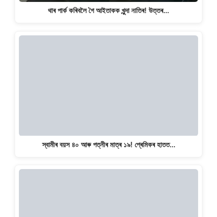
থাৰ পাৰ্ক কৰিবলৈ গৈ আইতাকক খুন্দা নাতিৰ! উত্তৰ…
স্বামীৰ বয়স ৪০ আৰু পত্নীৰ মাত্ৰ ১৯! প্ৰেমিকৰ হাতত…