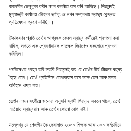
বাৰাণসীৰ ভেলুপুৰৰ কবীৰ নগৰ কলনীত বাস কৰি আহিছে। শিৱানন্দই
মুখ্যমন্ত্ৰী কাৰ্যালয় চৌহদৰ দুৰ্গাকুণ্ড নগৰ সম্প্ৰদায় স্বাস্থ্য কেন্দ্ৰত
প্ৰতিষেধক গ্ৰহণ কৰিছিল।
টিকাকৰণৰ প্ৰতি তেওঁৰ আগ্ৰহক কেৱল স্বাস্থ্য কৰ্মীয়েই প্ৰশংসা কৰা
নাছিল, লগতে এক প্ৰেৰণাদায়ক পদক্ষেপ হিচাপেও সকলোৱে প্ৰশংসা
কৰিছিল।
প্ৰতিষেধক গ্ৰহণ কৰি স্বামী শিৱানন্দই কয় যে তেওঁৰ দীৰ্ঘ জীৱনৰ ৰহস্য
হৈছে যোগ। তেওঁ প্ৰতিদিনে যোগাভ্যাস কৰে আৰু তেল আৰু মচলা
অবিহনে খাদ্য খায়।
তেওঁৰ এজন সংগীয়ে জনোৱা অনুসৰি স্বামী শিৱানন্দ অকলে থাকে, তেওঁ
এতিয়াও স্বাস্থ্যৱান আৰু তেওঁৰ কোনো ৰোগ নাই।
উল্লেখ্য যে শেহতীয়াকৈ কেৰালাত ২৩০০ শিক্ষক আৰু ৩০০ কৰ্মচাৰীয়ে