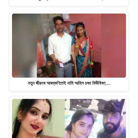
নতুন জীৱনৰ আৰম্ভণিতেই নামি আহিল চৰম বিভীষিকা;…