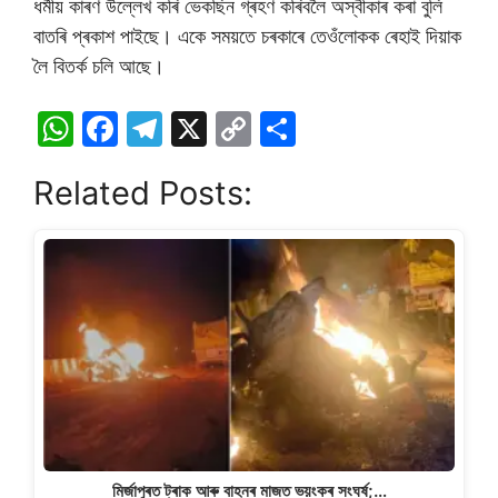
ধৰ্মীয় কাৰণ উল্লেখ কৰি ভেকছিন গ্ৰহণ কৰিবলৈ অস্বীকাৰ কৰা বুলি
বাতৰি প্ৰকাশ পাইছে। একে সময়তে চৰকাৰে তেওঁলোকক ৰেহাই দিয়াক
লৈ বিতৰ্ক চলি আছে।
W
F
T
X
C
S
h
a
el
o
h
Related Posts:
at
c
e
p
ar
s
e
gr
y
e
A
b
a
Li
p
o
m
n
p
o
k
k
মিৰ্জাপুৰত ট্ৰাক আৰু বাহনৰ মাজত ভয়ংকৰ সংঘৰ্ষ;…