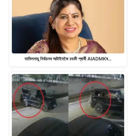
তামিলনাডু নিৰ্বাচনৰ আটাইতকৈ চহকী প্ৰাৰ্থী AIADMKৰ…