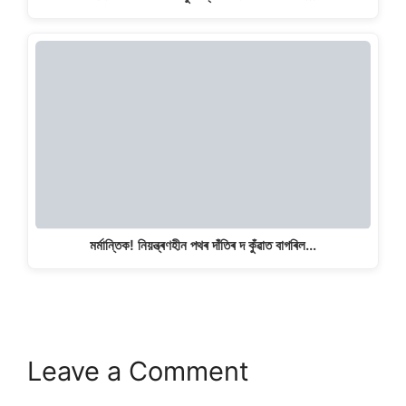
মৰ্মান্তিক! নিয়ন্ত্ৰণহীন পথৰ দাঁতিৰ দ কুঁৱাত বাগৰিল…
Leave a Comment