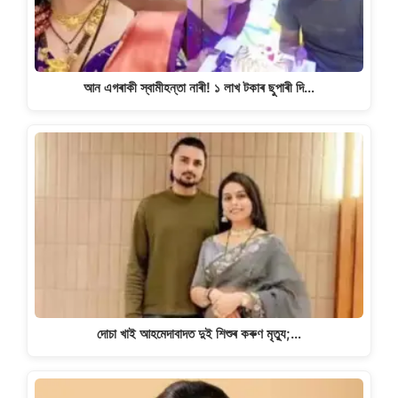
আন এগৰাকী স্বামীহন্তা নাৰী! ১ লাখ টকাৰ ছুপাৰী দি…
দোচা খাই আহমেদাবাদত দুই শিশুৰ কৰুণ মৃত্যু;…