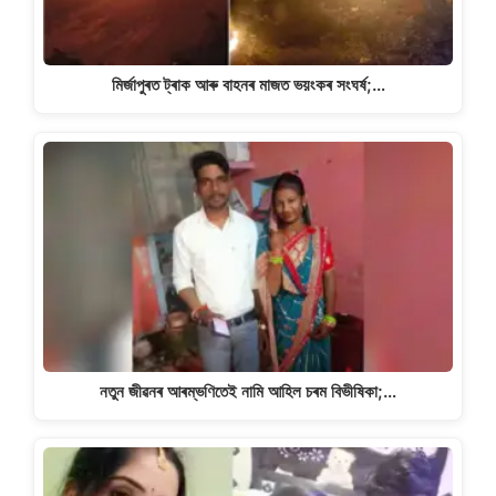
মিৰ্জাপুৰত ট্ৰাক আৰু বাহনৰ মাজত ভয়ংকৰ সংঘৰ্ষ;…
নতুন জীৱনৰ আৰম্ভণিতেই নামি আহিল চৰম বিভীষিকা;…