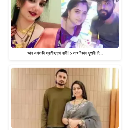
আন এগৰাকী স্বামীহন্তা নাৰী! ১ লাখ টকাৰ ছুপাৰী দি…