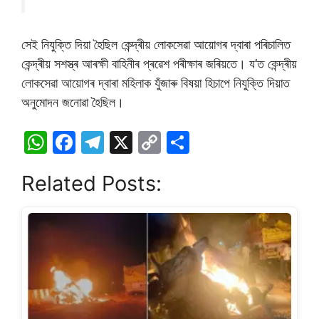
সেই নিযুক্তি দিয়া হৈছিল কেন্দ্ৰীয় লোকসেৱা আয়োগৰ দ্বাৰা পৰিচালিত
কেন্দ্ৰীয় সশস্ত্ৰ আৰক্ষী বাহিনীৰ প্ৰৱেশ পৰীক্ষাৰ জৰিয়তে। য’ত কেন্দ্ৰীয়
লোকসেৱা আয়োগৰ দ্বাৰা মহিলাক যুঁজাৰু বিষয়া হিচাপে নিযুক্তি দিয়াত
অনুমোদন জনোৱা হৈছিল।
W
F
T
X
C
S
h
a
el
o
h
Related Posts:
at
c
e
p
ar
s
e
gr
y
e
A
b
a
Li
p
o
m
n
p
o
k
k