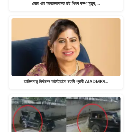
দোচা খাই আহমেদাবাদত দুই শিশুৰ কৰুণ মৃত্যু;…
তামিলনাডু নিৰ্বাচনৰ আটাইতকৈ চহকী প্ৰাৰ্থী AIADMKৰ…