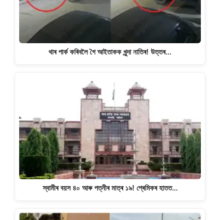
থাৰ পাৰ্ক কৰিবলৈ গৈ আইতাকক খুন্দা নাতিৰ! উত্তৰ…
স্বামীৰ বয়স ৪০ আৰু পত্নীৰ মাত্ৰ ১৯! প্ৰেমিকৰ হাতত…