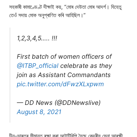
সহকাৰী কামাণ্ডেণ্ট দীক্ষাই কয়, “মোৰ দেউতা মোৰ আদৰ্শ। যিহেতু
তেওঁ সদায় মোক অনুপ্ৰাণিত কৰি আহিছিল।”
1,2,3,4,5….. !!!
First batch of women officers of
@ITBP_official
celebrate as they
join as Assistant Commandants
pic.twitter.com/dFwzXLxpwm
— DD News (@DDNewslive)
August 8, 2021
চীন-ভাৰতৰ সীমান্ত ৰক্ষা কৰা আইটিবিপি হৈছে কেন্দ্ৰীয় সেনা আৰক্ষী