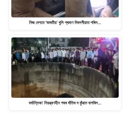
নিজ দেশতে 'ভাৰতীয়’ বুলি প্ৰমাণ দিবলগীয়াত পৰিল…
মৰ্মান্তিক! নিয়ন্ত্ৰণহীন পথৰ দাঁতিৰ দ কুঁৱাত বাগৰিল…