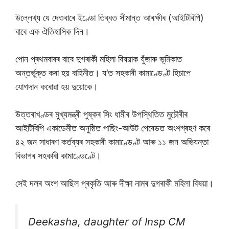
উল্লেখ্য যে দেওবাৰে ইণ্ডো তিব্বত সীমান্ত আৰক্ষীৰ (আইটিবিপি)
বাবে এক ঐতিহাসিক দিন।
পোন প্ৰথমবাৰৰ বাবে দুগৰাকী মহিলা বিষয়াক যুঁজাৰু ভূমিকাত
অন্তৰ্ভুক্ত কৰা হয় বাহিনীত। য’ত সহকাৰী কামাণ্ডেণ্ট হিচাপে
যোগদান কৰোৱা হয় দুয়োকে।
উত্তৰাখণ্ডৰ মুখ্যমন্ত্ৰী পুষ্কৰ সিং ধামীৰ উপস্থিতিত মুচৌৰীৰ
আইটিবিপি একাডেমীত অনুষ্ঠিত পাছিং-আউট পেৰেডত অংশগ্ৰহণ কৰে
৪২ জন সাধাৰণ কৰ্তব্যৰ সহকাৰী কামাণ্ডেণ্ট আৰু ১১ জন অভিযন্তা
বিভাগৰ সহকাৰী কামাণ্ডেণ্টে।
সেই দলৰ অংশ আছিল প্ৰকৃতি আৰু দীক্ষা নামৰ দুগৰাকী মহিলা বিষয়া।
Deekasha, daughter of Insp CM