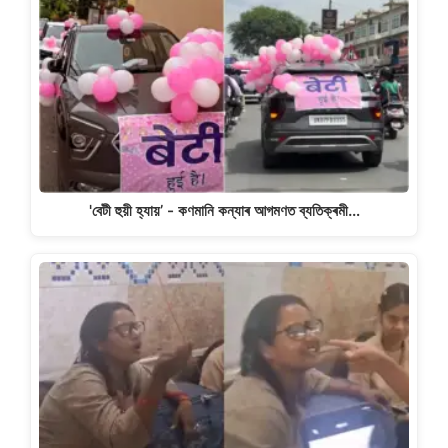
'বেটী হুয়ী হ্যায়’ - কণমানি কন্যাৰ আগমণত ব্যতিক্ৰমী…