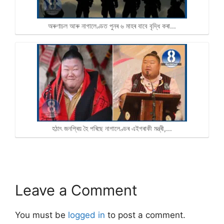
অৰুণাচল আৰু নাগালেণ্ডত পুনৰ ৬ মাহৰ বাবে বৃদ্ধি কৰা…
হঠাৎ জনপ্ৰিয় হৈ পৰিছে নাগালেণ্ডৰ এইগৰাকী মন্ত্ৰী,…
Leave a Comment
You must be
logged in
to post a comment.