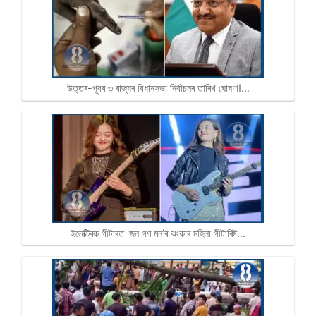
উত্তৰ-পূবৰ ৩ ৰাজ্যৰ বিধানসভা নিৰ্বাচনৰ তাৰিখ ঘোষণা!…
ইলেক্ট্ৰিক গীটাৰত 'জন গণ মন’ৰ ঝংকাৰ মহিলা গীটাৰিষ্ট…