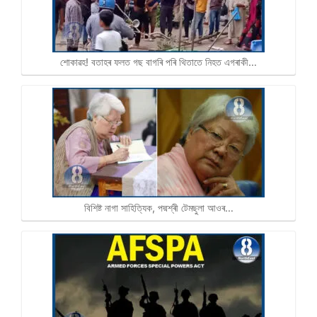
শোকাৱহ! বতাহৰ ফলত গছ বাগৰি পৰি থিতাতে নিহত এগৰাকী…
বিশিষ্ট নাগা সাহিত্যিক, পদ্মশ্ৰী টেমছুলা আওৰ…