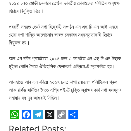
২০১৪ চনত মোডী চৰকাৰে তেওঁক ভাৰতীয় চোৰাংচোৱা সমিতিৰ অধ্যক্ষ
হিচাবে নিযুক্তি দিয়ে।
পৰৱৰ্তী সময়ত তেওঁ নগা বিদ্ৰোহী সংগঠন এন এছ চি এন আই এমৰে
হোৱা নগা শান্তি আলোচনাৰ ভাৰত চৰকাৰৰ মধ্যস্ততাকাৰী হিচাবে
নিযুক্ত হয়।
আৰ এন ৰবিৰ প্ৰচেষ্টাতে ২০১৫ চনৰ ৩ আগষ্টত এন এছ চি এন ইছাক
মুইভা গোটৰ সৈতে ঐতিহাসিক ফ্ৰেমৱৰ্ক এগ্ৰিমেণ্ট স্বাক্ষৰিত হয়।
আনহাতে আৰ এন ৰবিয়ে ২০১৭ চনত নাগা নেচনেল পলিটিকেল গ্ৰুপ
আৰু ৱৰ্কিঙ সমিতিৰ সৈতে এগ্ৰি পইণ্ট চুক্তি স্বাক্ষৰ কৰি নগা সমস্যাৰ
সমাধান বহু দূৰ আগুৱাই নিছিল।
W
F
T
X
C
S
Related Posts: