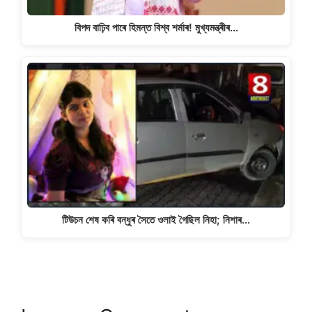
বিপদ বাঢ়িব পাৰে হিমন্ত বিশ্ব শৰ্মাৰ! মুখ্যমন্ত্ৰীৰ…
টিউচন শেষ কৰি বন্ধুৰ সৈতে ওলাই গৈছিল নিহা; নিশাৰ…