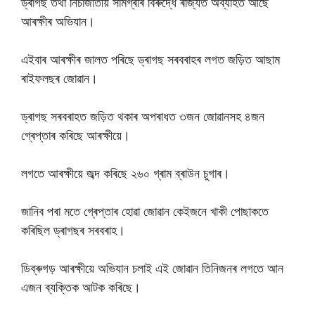
ড্ৰাগছ তথা নিচাজাতীয় সামগ্ৰীৰ বিৰুদ্ধে ৰাজ্যত অব্যাহত আছে
আৰক্ষীৰ অভিযান।
এইবাৰ আৰক্ষীৰ জালত পৰিছে ড্ৰাগছ সৰবৰাহৰ লগত জড়িত আছাম
ৰাইফলছৰ জোৱান।
ড্ৰাগছ সৰবৰাহত জড়িত থকাৰ অপৰাধত ৩জন জোৱানসহ ৪জন
গ্ৰেপ্তাৰ কৰিছে আৰক্ষীয়ে।
লগতে আৰক্ষীয়ে জব্দ কৰিছে ২৬০ গ্ৰাম ব্ৰাউন চুগাৰ।
জানিব পৰা মতে গ্ৰেপ্তাৰ হোৱা জোৱান কেইজনে খাকী পোছাকতে
কৰিছিল ড্ৰাগছৰ সৰবৰাহ।
ডিব্ৰুগড় আৰক্ষীয়ে অভিযান চলাই এই জোৱান তিনিজনৰ লগতে আন
এজন ব্যক্তিক আটক কৰিছে।