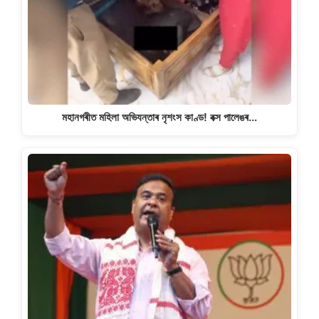
মহানগৰীত মহিলা অভিযন্তাৰ নৃশংস কাণ্ড! বক্স পালেঙৰ…