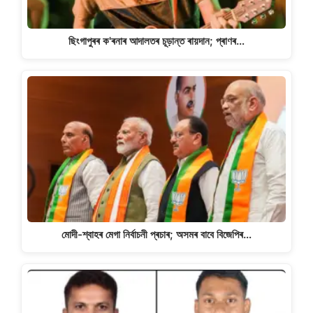
ছিংগাপুৰৰ ক'ৰনাৰ আদালতৰ চূড়ান্ত ৰায়দান; প্ৰাণৰ…
মোদী-শ্বাহৰ মেগা নিৰ্বাচনী প্ৰচাৰ; অসমৰ বাবে বিজেপিৰ…