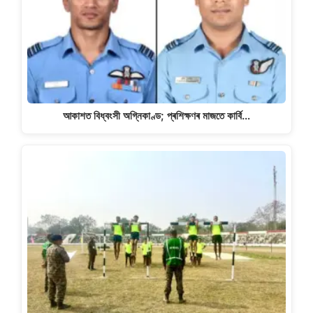
আকাশত বিধ্বংসী অগ্নিকাণ্ড; প্ৰশিক্ষণৰ মাজতে কাৰ্বি…