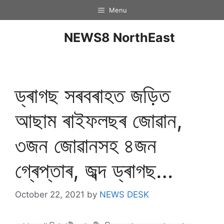
Menu
NEWS8 NorthEast
ড্ৰাগছ সৰবৰাহত জড়িত
আছাম ৰাইফলছৰ জোৱান,
৩জন জোৱানসহ ৪জন
গ্ৰেপ্তাৰ, জব্দ ড্ৰাগছ…
October 22, 2021
by
NEWS DESK