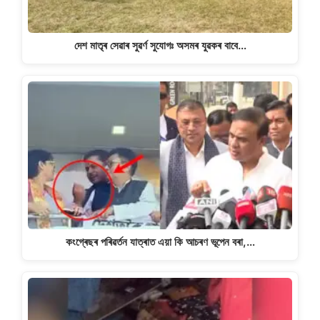
দেশ মাতৃৰ সেৱাৰ সুৱৰ্ণ সুযোগঃ অসমৰ যুৱকৰ বাবে…
কংগ্ৰেছৰ পৰিৱৰ্তন যাত্ৰাত এয়া কি আচৰণ ভূপেন বৰা,…