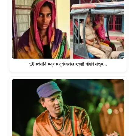
দুই কণমানি কন্যাক নৃশংসভাৱে হত্যা! পাষাণ মাতৃক…