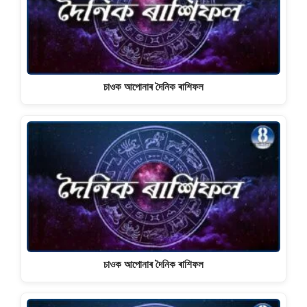
চাওক আপোনাৰ দৈনিক ৰাশিফল
চাওক আপোনাৰ দৈনিক ৰাশিফল