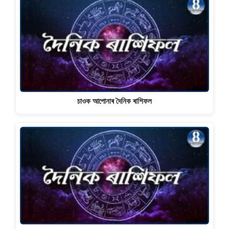
চাওক আপোনাৰ দৈনিক ৰাশিফল