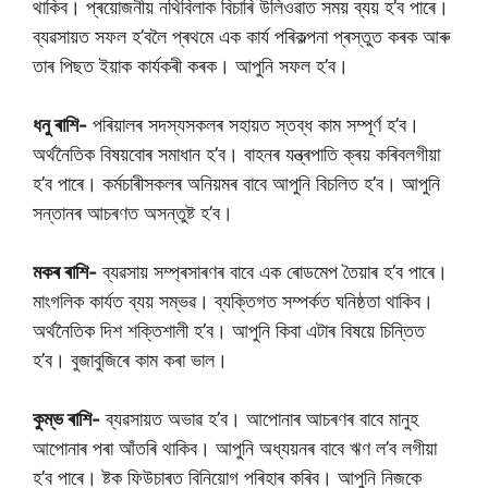
থাকিব। প্ৰয়োজনীয় নথিবিলাক বিচাৰি উলিওৱাত সময় ব্যয় হ’ব পাৰে।
ব্যৱসায়ত সফল হ’বলৈ প্ৰথমে এক কাৰ্য পৰিকল্পনা প্ৰস্তুত কৰক আৰু
তাৰ পিছত ইয়াক কাৰ্যকৰী কৰক। আপুনি সফল হ’ব।
ধনু ৰাশি-
পৰিয়ালৰ সদস্যসকলৰ সহায়ত স্তব্ধ কাম সম্পূৰ্ণ হ’ব।
অৰ্থনৈতিক বিষয়বোৰ সমাধান হ’ব। বাহনৰ যন্ত্ৰপাতি ক্ৰয় কৰিবলগীয়া
হ’ব পাৰে। কৰ্মচাৰীসকলৰ অনিয়মৰ বাবে আপুনি বিচলিত হ’ব। আপুনি
সন্তানৰ আচৰণত অসন্তুষ্ট হ’ব।
মকৰ ৰাশি-
ব্যৱসায় সম্প্ৰসাৰণৰ বাবে এক ৰোডমেপ তৈয়াৰ হ’ব পাৰে।
মাংগলিক কাৰ্যত ব্যয় সম্ভৱ। ব্যক্তিগত সম্পৰ্কত ঘনিষ্ঠতা থাকিব।
অৰ্থনৈতিক দিশ শক্তিশালী হ’ব। আপুনি কিবা এটাৰ বিষয়ে চিন্তিত
হ’ব। বুজাবুজিৰে কাম কৰা ভাল।
কুম্ভ ৰাশি-
ব্যৱসায়ত অভাৱ হ’ব। আপোনাৰ আচৰণৰ বাবে মানুহ
আপোনাৰ পৰা আঁতৰি থাকিব। আপুনি অধ্যয়নৰ বাবে ঋণ ল’ব লগীয়া
হ’ব পাৰে। ষ্টক ফিউচাৰত বিনিয়োগ পৰিহাৰ কৰিব। আপুনি নিজকে