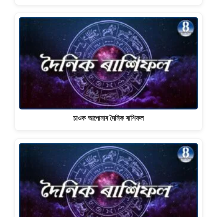
চাওক আপোনাৰ দৈনিক ৰাশিফল