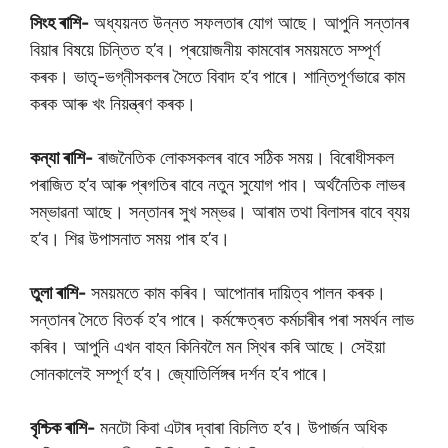
সিংহ ৰাশি-
অধ্যয়নত উন্নত সফলতাৰ যোগ আছে। আপুনি সন্তানৰ
বিয়াৰ বিষয়ে চিন্তিত হ’ব। প্ৰয়োজনীয় কামবোৰ সময়মতে সম্পূৰ্ণ
কৰক। ভাতৃ-ভগ্নীসকলৰ সৈতে বিবাদ হ’ব পাৰে। শান্তিপূৰ্ণভাৱে কাম
কৰক আৰু খং নিয়ন্ত্ৰণ কৰক।
কন্যা ৰাশি-
ৰাজনৈতিক লোকসকলৰ বাবে সঠিক সময়। বিৰোধীসকল
পৰাজিত হ’ব আৰু প্ৰগতিৰ বাবে নতুন সুযোগ পাব। অৰ্থনৈতিক লাভৰ
সম্ভাৱনা আছে। সন্তানৰ সুখ সম্ভৱ। আৰাম তথা বিলাসৰ বাবে ব্যয়
হ’ব। শিৱ উপাসনাত সময় পাৰ হ’ব।
তুলা ৰাশি-
সময়মতে কাম কৰিব। আপোনাৰ দায়িত্ব পালন কৰক।
সন্তানৰ সৈতে বিতৰ্ক হ’ব পাৰে। কৰ্মক্ষেত্ৰত কৰ্মচাৰীৰ পৰা সমৰ্থন লাভ
কৰিব। আপুনি এখন বাহন কিনিবলৈ মন স্থিৰ কৰি আছে। সেইয়া
সোনকালেই সম্পূৰ্ণ হ’ব। জ্যোতিৰ্লিঙ্গৰ দৰ্শন হ’ব পাৰে।
বৃশ্চিক ৰাশি-
মনটো কিবা এটাৰ দ্বাৰা বিচলিত হ’ব। উপাৰ্জন অধিক