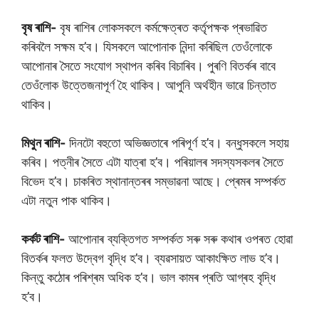
বৃষ ৰাশি-
বৃষ ৰাশিৰ লোকসকলে কৰ্মক্ষেত্ৰত কৰ্তৃপক্ষক প্ৰভাৱিত
কৰিবলৈ সক্ষম হ’ব। যিসকলে আপোনাক নিন্দা কৰিছিল তেওঁলোকে
আপোনাৰ সৈতে সংযোগ স্থাপন কৰিব বিচাৰিব। পুৰণি বিতৰ্কৰ বাবে
তেওঁলোক উত্তেজনাপূৰ্ণ হৈ থাকিব। আপুনি অৰ্থহীন ভাৱে চিন্তাত
থাকিব।
মিথুন ৰাশি-
দিনটো বহুতো অভিজ্ঞতাৰে পৰিপূৰ্ণ হ’ব। বন্ধুসকলে সহায়
কৰিব। পত্নীৰ সৈতে এটা যাত্ৰা হ’ব। পৰিয়ালৰ সদস্যসকলৰ সৈতে
বিভেদ হ’ব। চাকৰিত স্থানান্তৰৰ সম্ভাৱনা আছে। প্ৰেমৰ সম্পৰ্কত
এটা নতুন পাক থাকিব।
কৰ্কট ৰাশি-
আপোনাৰ ব্যক্তিগত সম্পৰ্কত সৰু সৰু কথাৰ ওপৰত হোৱা
বিতৰ্কৰ ফলত উদ্বেগ বৃদ্ধি হ’ব। ব্যৱসায়ত আকাংক্ষিত লাভ হ’ব।
কিন্তু কঠোৰ পৰিশ্ৰম অধিক হ’ব। ভাল কামৰ প্ৰতি আগ্ৰহ বৃদ্ধি
হ’ব।