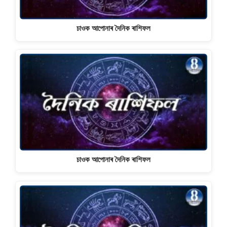
চাওক আপোনাৰ দৈনিক ৰাশিফল
চাওক আপোনাৰ দৈনিক ৰাশিফল