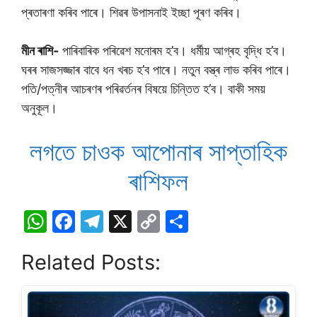
প্ৰতাৰণা কৰিব পাৰে। শিৱৰ উপাসনাই ইচ্ছা পূৰণ কৰিব।
মীন ৰাশি-
পাৰিবাৰিক পৰিৱেশ মনোৰম হ’ব। ধৰ্মীয় আগ্ৰহ বৃদ্ধি হ’ব।
ঘৰৰ সাজসজ্জাৰ বাবে ধন খৰচ হ’ব পাৰে। নতুন বস্ত্ৰ লাভ কৰিব পাৰে।
পতি/পত্নীৰ আচৰণৰ পৰিৱৰ্তনৰ বিষয়ে চিন্তিত হ’ব। বাকী সময়
অনুকূল।
লগতে চাওক আপােনাৰ সাপ্তাহিক
ৰাশিফল
W
F
T
X
C
S
h
a
el
o
h
Related Posts:
at
c
e
p
ar
s
e
gr
y
e
A
b
a
Li