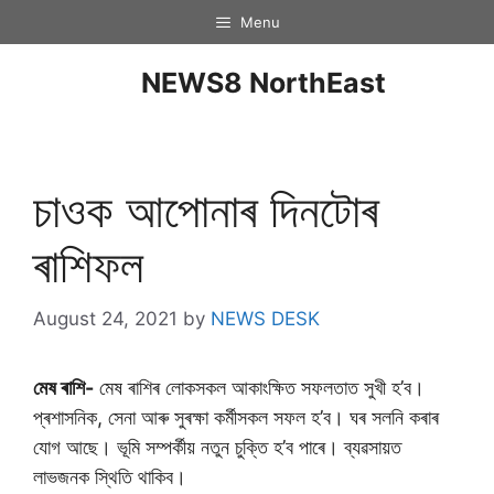
Menu
NEWS8 NorthEast
চাওক আপোনাৰ দিনটােৰ
ৰাশিফল
August 24, 2021
by
NEWS DESK
মেষ ৰাশি-
মেষ ৰাশিৰ লোকসকল আকাংক্ষিত সফলতাত সুখী হ’ব।
প্ৰশাসনিক, সেনা আৰু সুৰক্ষা কৰ্মীসকল সফল হ’ব। ঘৰ সলনি কৰাৰ
যোগ আছে। ভূমি সম্পৰ্কীয় নতুন চুক্তি হ’ব পাৰে। ব্যৱসায়ত
লাভজনক স্থিতি থাকিব।