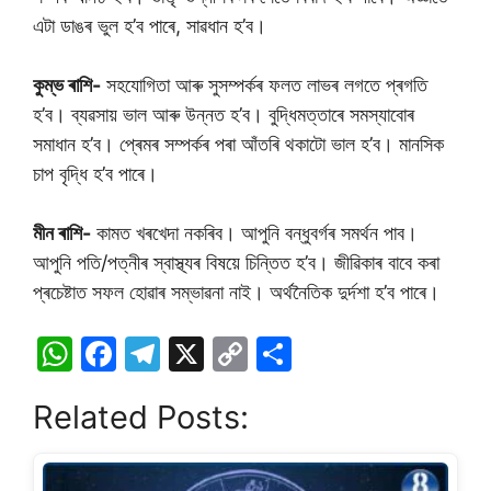
এটা ডাঙৰ ভুল হ’ব পাৰে, সাৱধান হ’ব।
কুম্ভ ৰাশি-
সহযোগিতা আৰু সুসম্পৰ্কৰ ফলত লাভৰ লগতে প্ৰগতি
হ’ব। ব্যৱসায় ভাল আৰু উন্নত হ’ব। বুদ্ধিমত্তাৰে সমস্যাবোৰ
সমাধান হ’ব। প্ৰেমৰ সম্পৰ্কৰ পৰা আঁতৰি থকাটো ভাল হ’ব। মানসিক
চাপ বৃদ্ধি হ’ব পাৰে।
মীন ৰাশি-
কামত খৰখেদা নকৰিব। আপুনি বন্ধুবৰ্গৰ সমৰ্থন পাব।
আপুনি পতি/পত্নীৰ স্বাস্থ্যৰ বিষয়ে চিন্তিত হ’ব। জীৱিকাৰ বাবে কৰা
প্ৰচেষ্টাত সফল হোৱাৰ সম্ভাৱনা নাই। অৰ্থনৈতিক দুৰ্দশা হ’ব পাৰে।
W
F
T
X
C
S
h
a
el
o
h
Related Posts:
at
c
e
p
ar
s
e
gr
y
e