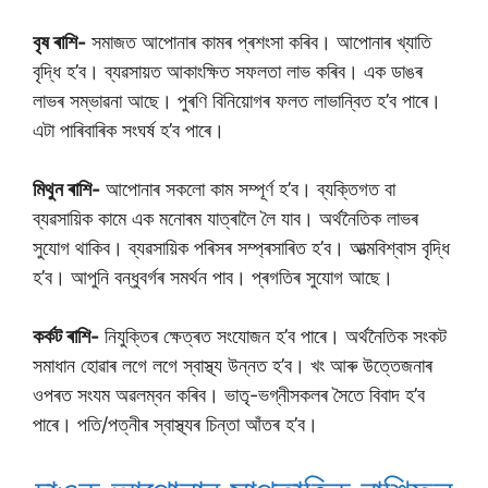
বৃষ ৰাশি-
সমাজত আপোনাৰ কামৰ প্ৰশংসা কৰিব। আপোনাৰ খ্যাতি
বৃদ্ধি হ’ব। ব্যৱসায়ত আকাংক্ষিত সফলতা লাভ কৰিব। এক ডাঙৰ
লাভৰ সম্ভাৱনা আছে। পুৰণি বিনিয়োগৰ ফলত লাভান্বিত হ’ব পাৰে।
এটা পাৰিবাৰিক সংঘৰ্ষ হ’ব পাৰে।
মিথুন ৰাশি-
আপোনাৰ সকলো কাম সম্পূৰ্ণ হ’ব। ব্যক্তিগত বা
ব্যৱসায়িক কামে এক মনোৰম যাত্ৰালৈ লৈ যাব। অৰ্থনৈতিক লাভৰ
সুযোগ থাকিব। ব্যৱসায়িক পৰিসৰ সম্প্ৰসাৰিত হ’ব। আত্মবিশ্বাস বৃদ্ধি
হ’ব। আপুনি বন্ধুবৰ্গৰ সমৰ্থন পাব। প্ৰগতিৰ সুযোগ আছে।
কৰ্কট ৰাশি-
নিযুক্তিৰ ক্ষেত্ৰত সংযোজন হ’ব পাৰে। অৰ্থনৈতিক সংকট
সমাধান হোৱাৰ লগে লগে স্বাস্থ্য উন্নত হ’ব। খং আৰু উত্তেজনাৰ
ওপৰত সংযম অৱলম্বন কৰিব। ভাতৃ-ভগ্নীসকলৰ সৈতে বিবাদ হ’ব
পাৰে। পতি/পত্নীৰ স্বাস্থ্যৰ চিন্তা আঁতৰ হ’ব।