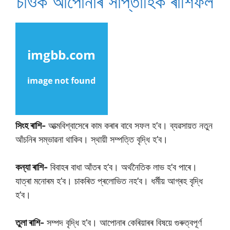
চাওক আপােনাৰ সাপ্তাহিক ৰাশিফল
সিংহ ৰাশি-
আত্মবিশ্বাসেৰে কাম কৰাৰ বাবে সফল হ’ব। ব্যৱসায়ত নতুন
আঁচনিৰ সম্ভাৱনা থাকিব। স্থায়ী সম্পত্তি বৃদ্ধি হ’ব।
কন্যা ৰাশি-
বিবাহৰ বাধা আঁতৰ হ’ব। অৰ্থনৈতিক লাভ হ’ব পাৰে।
যাত্ৰা মনোৰম হ’ব। চাকৰিত প্ৰলোভিত নহ’ব। ধৰ্মীয় আগ্ৰহ বৃদ্ধি
হ’ব।
তুলা ৰাশি-
সম্পদ বৃদ্ধি হ’ব। আপোনাৰ কেৰিয়াৰৰ বিষয়ে গুৰুত্বপূৰ্ণ