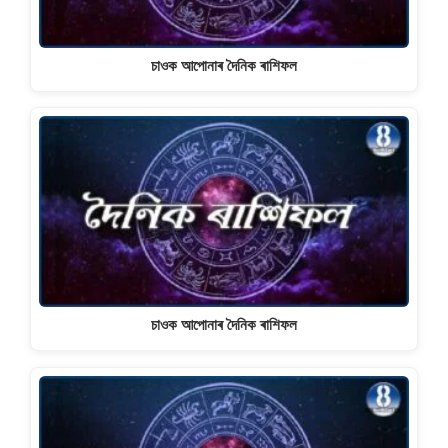
চাওক আপোনাৰ দৈনিক ৰাশিফল
চাওক আপোনাৰ দৈনিক ৰাশিফল