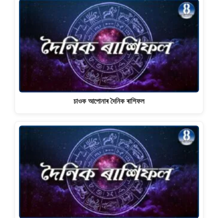
চাওক আপোনাৰ দৈনিক ৰাশিফল