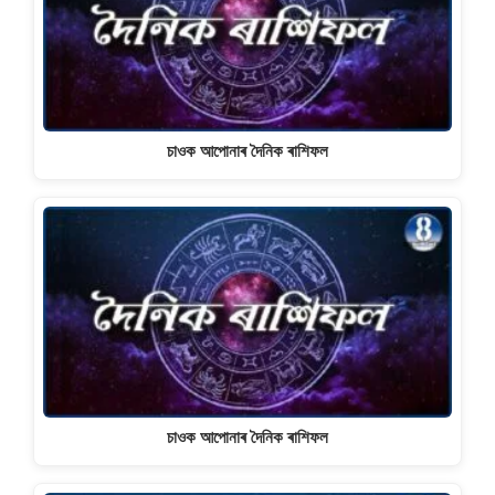
চাওক আপোনাৰ দৈনিক ৰাশিফল
চাওক আপোনাৰ দৈনিক ৰাশিফল