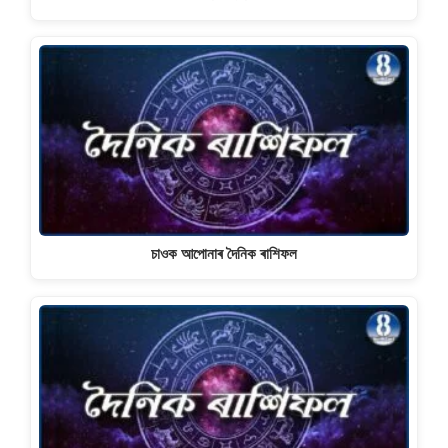
চাওক আপোনাৰ দৈনিক ৰাশিফল