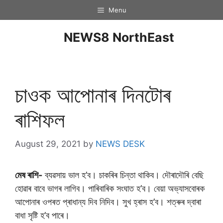
Menu
NEWS8 NorthEast
চাওক আপোনাৰ দিনটােৰ
ৰাশিফল
August 29, 2021
by
NEWS DESK
মেষ ৰাশি-
ব্যৱসায় ভাল হ’ব। চাকৰিৰ চিন্তা থাকিব। দৌৰাদৌৰি বেছি
হোৱাৰ বাবে ভাগৰ লাগিব। পাৰিবাৰিক সংঘাত হ’ব। বেয়া অভ্যাসবোৰক
আপোনাৰ ওপৰত প্ৰাধান্য দিব নিদিব। সুখ হ্ৰাস হ’ব। শত্ৰুৰ দ্বাৰা
বাধা সৃষ্টি হ’ব পাৰে।