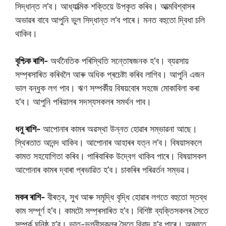
সিদ্ধান্ত ল’ব। আধ্যাত্মিক শক্তিয়ে উপকৃত কৰিব। আত্মবিশ্বাসৰ
অভাৱৰ বাবে আপুনি ভুল সিদ্ধান্ত ল’ব পাৰে। মনত বহুতো দ্বিধা চলি
থাকিব।
বৃশ্চিক ৰাশি-
অৰ্থনৈতিক পৰিস্থিতি সন্তোষজনক হ’ব। ব্যৱসায়
সম্প্ৰসাৰিত কৰিবলৈ আৰু অধিক প্ৰচেষ্টা কৰিব লাগিব। আপুনি এজন
ভাল বন্ধুক লগ পাব। ঋণ সম্পৰ্কীয় বিষয়বোৰ সহজে মোকাবিলা কৰা
হ’ব। আপুনি পৰিয়ালৰ সদস্যসকলৰ সমৰ্থন পাব।
ধনু ৰাশি-
আপোনাৰ কামৰ অৱস্থা উন্নত হোৱাৰ সম্ভাৱনা আছে।
স্থিৰতাত আনন্দ থাকিব। আপোনাৰ আহাৰৰ যত্ন ল’ব। বিষয়াসকলে
কামত সহযোগিতা কৰিব। পাৰিবাৰিক উদ্বেগ থাকিব পাৰে। বিষয়াসকল
আপোনাৰ কামৰ দ্বাৰা প্ৰভাৱিত হ’ব। চাকৰিৰ পৰিৱৰ্তন সম্ভৱ।
মকৰ ৰাশি-
বীৰত্ব, সুখ আৰু সমৃদ্ধি বৃদ্ধি হোৱাৰ লগতে বহুতো স্তব্ধ
কাম সম্পূৰ্ণ হ’ব। কামটো সম্প্ৰসাৰিত হ’ব। বিশিষ্ট ব্যক্তিসকলৰ সৈতে
সম্পৰ্ক ঘনিষ্ঠ হ’ব। ভাতৃ-ভগ্নীসকলৰ সৈতে বিবাদ হ’ব পাৰে। অজ্ঞাতে