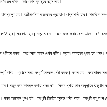
িবলৈ মন কৰিব। আপোনাৰ স্বাস্থ্যৰ যত্ন ল’ব।
াধাগ্ৰস্ত হ’ব। অমীমাংসিত কামবোৰৰ প্ৰত্যাশা শক্তিশালী হ’ব। সামাজিক সম্প
্ৰগতি হ’ব। ধন লাভ হ’ব। নতুন ঘৰ বা দোকান ক্ৰয় কৰাৰ যোগ আছে। ধৰ্ম-কৰ্মৰ
গ পৰিহাৰ কৰক। আপোনাৰ কামত ধৈৰ্য্য ধৰিব। স্তব্ধ কামবোৰ পূৰণ হ’ব পাৰে। 
ৰ্ণ কৰিব। প্ৰথমে সময় সম্পূৰ্ণ কৰিবলৈ চেষ্টা কৰক। সফল হ’ব। ব্যৱসায়িক সমস্
ন হ’ব। নতুন কাম আৰম্ভ কৰাত পলম হ’ব। নিজৰ প্ৰতি ভাল অনুভূতিৰ উত্থান 
মনৰ কামবোৰ পূৰণ হ’ব। আপুনি মিছাকৈ ফান্দত পৰিব পাৰে। আপুনি বন্ধুবৰ্গৰ 