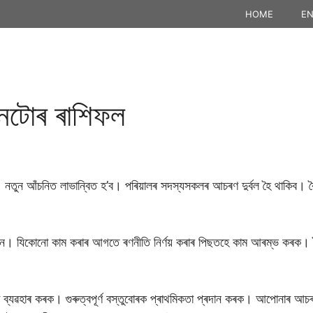
HOME
EN
টােৰ ৰাশিফল
নতুন আঁচনিত লাভান্বিত হ’ব। পৰিয়ালৰ সদস্যসকলৰ আচৰণ দুৰ্বল হৈ থাকিব। বৈবা
। যিকোনো কাম কৰাৰ আগতে ৰণনীতি নিৰ্ণয় কৰাৰ পিছতহে কাম আৰম্ভ কৰক। ধৈৰ
ব্যৱহাৰ কৰক। গুৰুত্বপূৰ্ণ বস্তুবোৰক প্ৰাথমিকতা প্ৰদান কৰক। আপোনাৰ আ