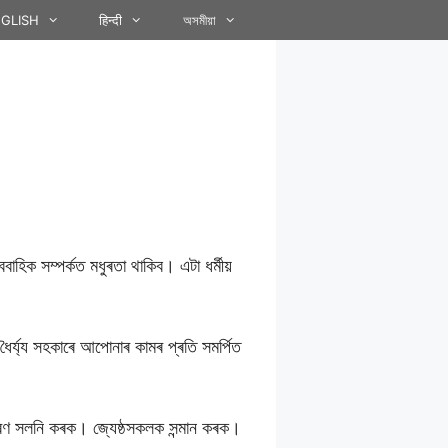
GLISH
हिन्दी
অসমীয়া
হিক সম্পৰ্কত মধুৰতা থাকিব। এটা ধৰ্মীয়
্য্য সহকাৰে আপোনাৰ কামৰ প্ৰতি সমৰ্পিত
চৰণ সলনি কৰক। জ্যেষ্ঠসকলক সন্মান কৰক।