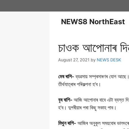
NEWS8 NorthEast
চাওক আপোনাৰ দিন
August 27, 2021
by
NEWS DESK
মেষ ৰাশি-
ব্যৱসায় সম্প্ৰসাৰণৰ যোগ আছে। 
তীৰ্থযাত্ৰাৰ পৰিকল্পনা হ’ব।
বৃষ ৰাশি-
আজি আপোনাৰ বাবে এটা ব্যস্ত দিন
হ’ব। দুপৰীয়াৰ পৰা কিছু সকাহ পাব।
মিথুন ৰাশি-
আজিৰ অনুকূল সময়বোৰ ভালদৰে 