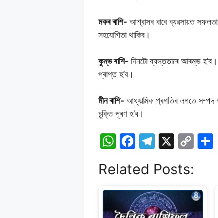
মকৰ ৰাশি-
আশ্বাসৰ বাবে ব্যৱসায়ত সফলতা
সহযোগিতা থাকিব।
কুম্ভ ৰাশি-
দিনটো ব্যস্ততাৰে আৰম্ভ হ’ব। 
প্ৰাপ্ত হ’ব।
মীন ৰাশি-
আধ্যাত্মিক প্ৰগতিৰ লগতে সম্পদ 
চুক্তি পূৰণ হ’ব।
W
F
T
X
C
h
a
el
o
Related Posts:
at
c
e
p
s
e
gr
y
A
b
a
Li