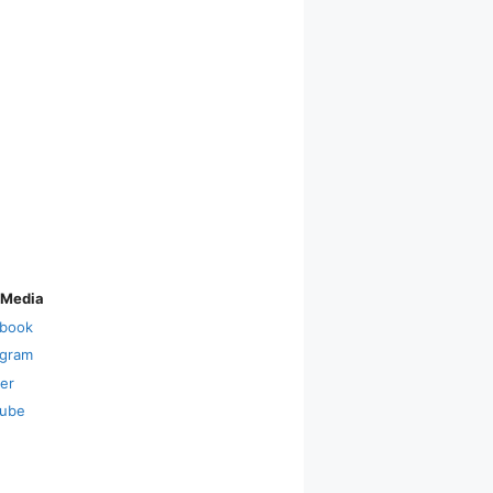
 Media
book
agram
ter
ube