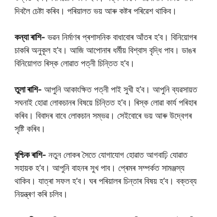
দিবলৈ চেষ্টা কৰিব। পৰিয়ালত ভয় আৰু কষ্টৰ পৰিৱেশ থাকিব।
কন্যা ৰাশি-
ভৱন নিৰ্মাণৰ প্ৰশাসনিক বাধাবোৰ আঁতৰ হ’ব। বিনিয়োগৰ
চাকৰি অনুকূল হ’ব। আজি আপোনাৰ ধৰ্মীয় বিশ্বাস বৃদ্ধি পাব। ডাঙৰ
বিনিয়োগত ৰিস্ক লোৱাত পত্নী চিন্তিত হ’ব।
তুলা ৰাশি-
আপুনি আকাংক্ষিত পত্নী পাই সুখী হ’ব। আপুনি ব্যৱসায়ত
সঘনাই হোৱা লোকচানৰ বিষয়ে চিন্তিত হ’ব। ৰিস্ক লোৱা কাৰ্য পৰিহাৰ
কৰিব। বিবাদৰ বাবে লোকচান সম্ভৱ। সেইবোৰে ভয় আৰু উদ্বেগৰ
সৃষ্টি কৰিব।
বৃশ্চিক ৰাশি-
নতুন লোকৰ সৈতে যোগাযোগ হোৱাত আগবাঢ়ি যোৱাত
সহায়ক হ’ব। আপুনি বাহনৰ সুখ পাব। প্ৰেমৰ সম্পৰ্কত সামঞ্জস্য
থাকিব। যাত্ৰা সফল হ’ব। ঘৰ পৰিয়ালৰ চিন্তাৰ বিষয় হ’ব। বক্তব্য
নিয়ন্ত্ৰণ কৰি চলিব।