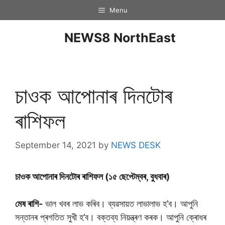
Menu
NEWS8 NorthEast
চাওক আপোনাৰ দিনটােৰ
ৰাশিফল
September 14, 2021
by
NEWS DESK
চাওক আপােনাৰ দিনটােৰ ৰাশিফল (১৫ ছেপ্টেম্বৰ, বুধবাৰ)
মেষ ৰাশি-
ভাল খবৰ লাভ কৰিব। ব্যৱসায়ত লাভালাভ হ’ব। আপুনি
সন্তানৰ প্ৰগতিত সুখী হ’ব। বক্তব্য নিয়ন্ত্ৰণ কৰক। আপুনি ক্ৰোধৰ