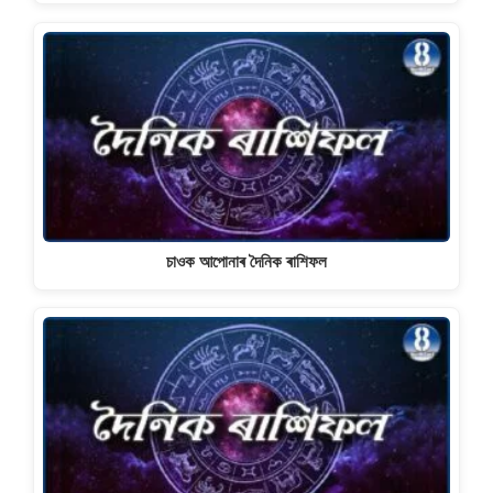
চাওক আপোনাৰ দৈনিক ৰাশিফল