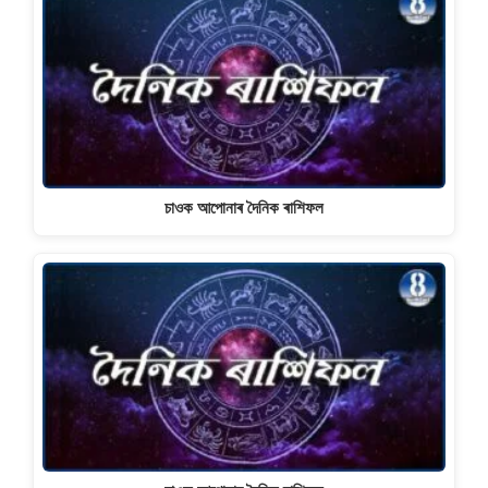
চাওক আপোনাৰ দৈনিক ৰাশিফল