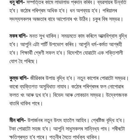
ধনু ৰাশি-
সম্পত্তিৰ কামে লাভালাভ প্ৰদান কৰিব। ব্যৱসায়ৰ উন্নতি
হ’ব। কঠোৰ পৰিশ্ৰম অধিক হ’ব। ধন অপব্যয় হ’ব। পৰিয়ালৰ
সদস্যসকলৰ অজ্ঞতাৰ বাবে আপোনাৰ খং উঠিব। চকুৰ বিষ সম্ভৱ।
মকৰ ৰাশি-
মনত সুখ থাকিব। সময়মতে কাম কৰিলে আত্মবিশ্বাস বৃদ্ধি
হ’ব। আপুনি এটা পাৰ্টি উপভোগ কৰিব। আপুনি ধৰ্ম-কৰ্মত আগ্ৰহী
হ’ব। শিক্ষাৰ্থী শ্ৰেণী সফল হ’ব। বিদেশলৈ যোৱাটো এক শক্তিশালী
যোগ হৈ পৰিছে।
কুম্ভ ৰাশি-
জীৱিকাৰ উপায় বৃদ্ধি হ’ব। নতুন কাপোৰ পোৱাটো সম্ভৱ।
কাৰো ব্যক্তিগত অসুবিধাত নাযাব। কঠোৰ পৰিশ্ৰমৰ ফল নোপোৱাৰ
ফলত খং আৰু দুখ হ’ব। বিভেদ আৰু লোকচান সম্ভৱ। উদ্বেগজনক
বাতৰি থাকিব পাৰে।
মীন ৰাশি-
উপাৰ্জনৰ নতুন উৎস হাতলৈ আহিব। প্ৰেষ্টিজ বৃদ্ধি হ’ব।
টকা পোৱাটো সহজ হ’ব। আপুনি সাধুসকলৰ সান্নিধ্য পাব। শৰীৰটো
ক্ষতিগ্ৰস্ত হ’ব পাৰে। পত্নীৰ সৈতে পাৰ্থক্য থাকিব।