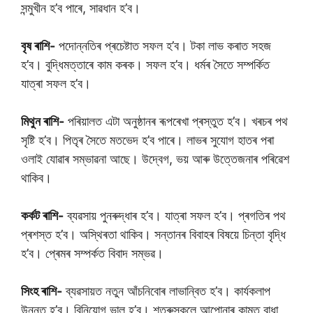
সন্মুখীন হ’ব পাৰে, সাৱধান হ’ব।
বৃষ ৰাশি-
পদোন্নতিৰ প্ৰচেষ্টাত সফল হ’ব। টকা লাভ কৰাত সহজ
হ’ব। বুদ্ধিমত্তাৰে কাম কৰক। সফল হ’ব। ধৰ্মৰ সৈতে সম্পৰ্কিত
যাত্ৰা সফল হ’ব।
মিথুন ৰাশি-
পৰিয়ালত এটা অনুষ্ঠানৰ ৰূপৰেখা প্ৰস্তুত হ’ব। খৰচৰ পথ
সৃষ্টি হ’ব। পিতৃৰ সৈতে মতভেদ হ’ব পাৰে। লাভৰ সুযোগ হাতৰ পৰা
ওলাই যোৱাৰ সম্ভাৱনা আছে। উদ্বেগ, ভয় আৰু উত্তেজনাৰ পৰিৱেশ
থাকিব।
কৰ্কট ৰাশি-
ব্যৱসায় পুনৰুদ্ধাৰ হ’ব। যাত্ৰা সফল হ’ব। প্ৰগতিৰ পথ
প্ৰশস্ত হ’ব। অস্থিৰতা থাকিব। সন্তানৰ বিবাহৰ বিষয়ে চিন্তা বৃদ্ধি
হ’ব। প্ৰেমৰ সম্পৰ্কত বিবাদ সম্ভৱ।
সিংহ ৰাশি-
ব্যৱসায়ত নতুন আঁচনিবোৰ লাভান্বিত হ’ব। কাৰ্যকলাপ
উন্নত হ’ব। বিনিয়োগ ভাল হ’ব। শত্ৰুসকলে আপোনাৰ কামত বাধা