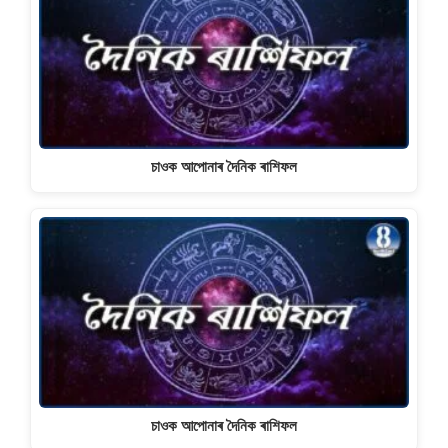
চাওক আপোনাৰ দৈনিক ৰাশিফল
চাওক আপোনাৰ দৈনিক ৰাশিফল