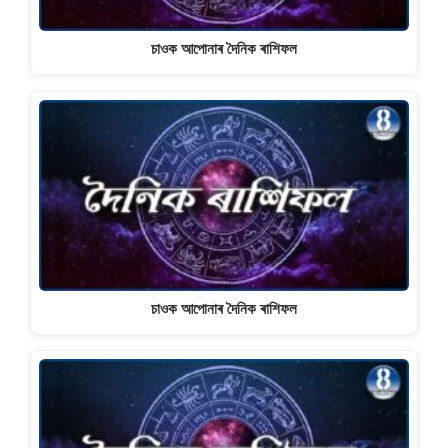
চাওক আপোনাৰ দৈনিক ৰাশিফল
চাওক আপোনাৰ দৈনিক ৰাশিফল