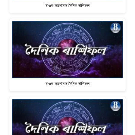
চাওক আপোনাৰ দৈনিক ৰাশিফল
চাওক আপোনাৰ দৈনিক ৰাশিফল