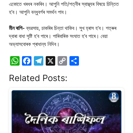
একোতে খৰধৰ নকৰিব। আপুনি পতি/পত্নীৰ স্বাস্থ্যৰ বিষয়ে চিন্তিত
হ’ব। আপুনি বন্ধুবৰ্গৰ সমৰ্থন পাব।
মীন ৰাশি-
ব্যৱসায়, চাকৰিৰ চিন্তা থাকিব। সুখ হ্ৰাস হ’ব। শত্ৰুৰ
দ্বাৰা বাধা সৃষ্টি হ’ব পাৰে। পাৰিবাৰিক সংঘাত হ’ব পাৰে। বেয়া
অভ্যাসবোৰক প্ৰাধান্য নিদিব।
W
F
T
X
C
S
h
a
el
o
h
Related Posts:
at
c
e
p
ar
s
e
gr
y
e
A
b
a
Li
p
o
m
n
p
o
k
k