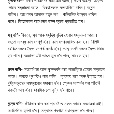
বৃশ্চিক ৰাশি-
চাকৰি পৰিৱৰ্তনৰ সম্ভাৱনা আছে। কামৰ অৱস্থা উন্নত
হোৱাৰ সম্ভাৱনা আছে। বিষয়াসকলে সহযোগিতা কৰিব। আনন্দ
থাকিব। আপোনাৰ আহাৰৰ যত্ন ল’ব। পাৰিবাৰিক উদ্বেগ থাকিব
পাৰে। বিষয়াসকল আপোনাৰ কামৰ দ্বাৰা প্ৰভাৱিত হ’ব।
ধনু ৰাশি-
বীৰত্ব, সুখ আৰু সমৃদ্ধি বৃদ্ধি হোৱাৰ সম্ভাৱনা আছে।
বহুতো স্তব্ধ কাম সম্পূৰ্ণ হ’ব। কাম সম্প্ৰসাৰিত কৰা হ’ব। বিশিষ্ট
ব্যক্তিসকলৰ সৈতে সম্পৰ্ক ঘনিষ্ঠ হ’ব। ভাতৃ-ভগ্নীসকলৰ সৈতে বিবাদ
হ’ব পাৰে। অজ্ঞাতে এটা ডাঙৰ ভুল হ’ব পাৰে, সাৱধান হ’ব।
মকৰ ৰাশি-
সহযোগিতা আৰু সুসম্পৰ্কৰ বাবে লাভান্বিত হোৱাৰ সম্ভাৱনা
আছে। লগতে প্ৰগতিও লাভ কৰিব। ব্যৱসায় ভাল আৰু উন্নত হ’ব।
বুদ্ধিমত্তাৰে সমস্যাবোৰ সমাধান হ’ব। প্ৰেমৰ সম্পৰ্কৰ পৰা আঁতৰি
থকাটো ভাল হ’ব। মানসিক চাপ বৃদ্ধি হ’ব পাৰে।
কুম্ভ ৰাশি-
জীৱিকাৰ বাবে কৰা প্ৰচেষ্টাত সফল হোৱাৰ সম্ভাৱনা নাই।
অৰ্থনৈতিক দুৰ্দশা হ’ব। সন্তানৰ প্ৰগতি বাধাগ্ৰস্ত হ’ব পাৰে।