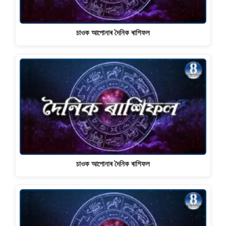
চাওক আপোনাৰ দৈনিক ৰাশিফল
চাওক আপোনাৰ দৈনিক ৰাশিফল