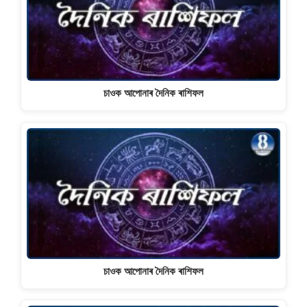
চাওক আপোনাৰ দৈনিক ৰাশিফল
চাওক আপোনাৰ দৈনিক ৰাশিফল