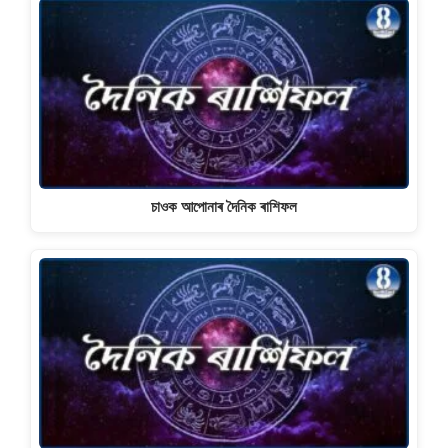
চাওক আপোনাৰ দৈনিক ৰাশিফল