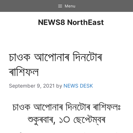
Menu
NEWS8 NorthEast
চাওক আপোনাৰ দিনটােৰ
ৰাশিফল
September 9, 2021
by
NEWS DESK
চাওক আপােনাৰ দিনটােৰ ৰাশিফলঃ
শুকুৰবাৰ, ১੦ ছেপ্টেম্বৰ