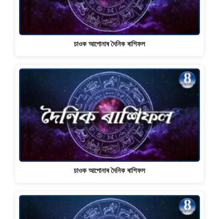
চাওক আপোনাৰ দৈনিক ৰাশিফল
চাওক আপোনাৰ দৈনিক ৰাশিফল