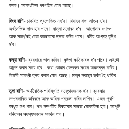
কৰক। আকাংক্ষিত প্ৰগতিৰ যোগ আছে।
সিংহ ৰাশি-
চাকৰিত প্ৰলোভিত নহ’ব। বিবাহৰ বাধা আঁতৰ হ’ব।
অৰ্থনৈতিক লাভ হ’ব পাৰে। যাত্ৰা মনোৰম হ’ব। আপোনাৰ গুণাগুণ
আৰু সামৰ্থ্যই বেয়া কামবোৰো দ্ৰুত কৰিব পাৰে। ধৰ্মীয় আগ্ৰহ বৃদ্ধি
হ’ব।
কন্যা ৰাশি-
ব্যৱসায়ে ভাল কৰিব। ধৃষ্টতা ক্ষতিকাৰক হ’ব পাৰে। এইটো
আনন্দ কৰাৰ সময় হ’ব। কথা কোৱাৰ ক্ষেত্ৰত সংযম অৱলম্বন কৰিব।
বিলাসী সামগ্ৰী ক্ৰয় কৰাৰ যোগ আছে। মাতৃৰ স্বাস্থ্য দুৰ্বল হৈ থাকিব।
তুলা ৰাশি-
অৰ্থনৈতিক পৰিস্থিতি সন্তোষজনক হ’ব। ব্যৱসায়
সম্প্ৰসাৰিত কৰিবলৈ আৰু অধিক প্ৰচেষ্টা কৰিব লাগিব। এজন পুৰণি
বন্ধুক লগ পাব। ঋণ সম্পৰ্কীয় বিষয়বোৰ সহজে মোকাবিলা হ’ব। আপুনি
পৰিয়ালৰ সদস্যসকলৰ সমৰ্থন পাব।