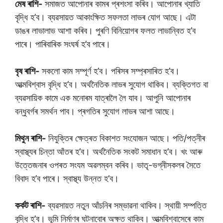
মেষ ৰাশি-
সমাজত আপোনাৰ কামৰ প্ৰশংসা কৰিব। আপোনাৰ খ্যাতি
বৃদ্ধি হ’ব। ব্যৱসায়ত আকাংক্ষিত সফলতা লাভৰ যোগ আছে। এটা
ডাঙৰ লাভালাভ আশা কৰিব। পুৰণি বিনিয়োগৰ ফলত লাভান্বিত হ’ব
পাৰে। পাৰিবাৰিক সংঘৰ্ষ হ’ব পাৰে।
বৃষ ৰাশি-
সকলো কাম সম্পূৰ্ণ হ’ব। পৰিসৰ সম্প্ৰসাৰিত হ’ব।
আত্মবিশ্বাস বৃদ্ধি হ’ব। অৰ্থনৈতিক লাভৰ সুযোগ থাকিব। ব্যক্তিগত বা
ব্যৱসায়িক কামে এক মনোৰম যাত্ৰালৈ লৈ যাব। আপুনি আপোনাৰ
বন্ধুবৰ্গৰ সমৰ্থন পাব। প্ৰগতিৰ সুযোগ লাভৰ আশা আছে।
মিথুন ৰাশি-
নিযুক্তিৰ ক্ষেত্ৰত বিকাশত সংযোজন আছে। পতি/পত্নীৰ
স্বাস্থ্যৰ চিন্তা আঁতৰ হ’ব। অৰ্থনৈতিক সংকট সমাধান হ’ব। খং আৰু
উত্তেজনাৰ ওপৰত সংযম অৱলম্বন কৰিব। ভাতৃ-ভগ্নীসকলৰ সৈতে
বিবাদ হ’ব পাৰে। স্বাস্থ্য উন্নত হ’ব।
কৰ্কট ৰাশি-
ব্যৱসায়ত নতুন আঁচনিৰ সম্ভাৱনা থাকিব। স্থায়ী সম্পত্তি
বৃদ্ধি হ’ব। ভূমি নিৰ্মাণৰ ঘটনাবোৰ অক্ষত থাকিব। আত্মবিশ্বাসেৰে কাম