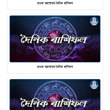
চাওক আপোনাৰ দৈনিক ৰাশিফল
চাওক আপোনাৰ দৈনিক ৰাশিফল