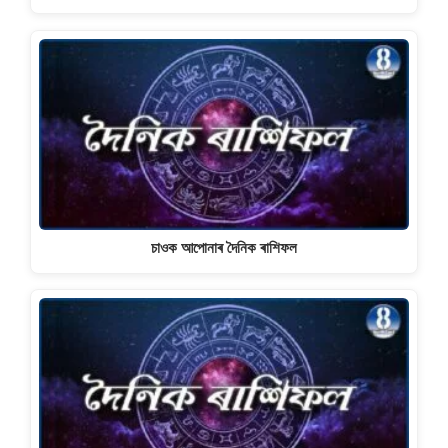
চাওক আপোনাৰ দৈনিক ৰাশিফল