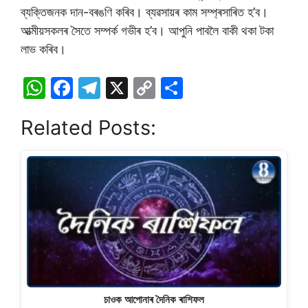
ব্যক্তিজনক দান-বৰঙণি কৰিব। ব্যৱসায়ৰ কাম সম্প্ৰসাৰিত হ’ব।
আত্মীয়সকলৰ সৈতে সম্পৰ্ক গভীৰ হ’ব। আপুনি পাবলৈ বাকী থকা টকা
লাভ কৰিব।
W
F
T
X
C
S
h
a
el
o
h
Related Posts:
at
c
e
p
ar
s
e
gr
y
e
A
b
a
Li
p
o
m
n
p
o
k
k
চাওক আপোনাৰ দৈনিক ৰাশিফল