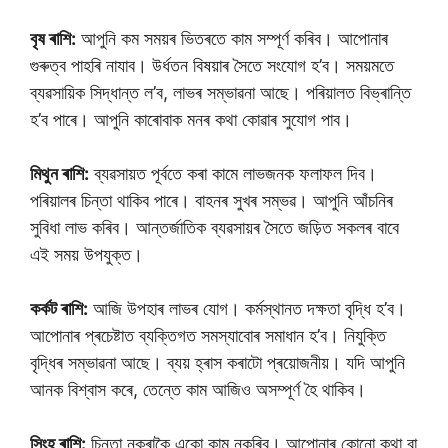
বৃষ ৰাশি:
আপুনি কম সময়ৰ ভিতৰতে কাম সম্পূৰ্ণ কৰিব। আপোনাৰ
গুৰুত্ব পাহৰি নাযাব। উৰ্ধতন বিষয়াৰ সৈতে সংযোগ হ’ব। সময়মতে
ব্যৱসায়িক সিদ্ধান্ত ল’ব, লাভৰ সম্ভাৱনা আছে। পৰিয়ালত বিভ্ৰান্তি
হ’ব পাৰে। আপুনি কাৰোবাক মনৰ কথা কোৱাৰ সুযোগ পাব।
মিথুন ৰাশি:
ব্যৱসায়ত পূৰ্বতে কৰা কামে লাভজনক ফলাফল দিব।
পৰিয়ালৰ চিন্তা থাকিব পাৰে। বাহনৰ সুখৰ সম্ভৱ। আপুনি আঁচনিৰ
সুবিধা লাভ কৰিব। আন্তৰ্জাতিক ব্যৱসায়ৰ সৈতে জড়িত সকলৰ বাবে
এই সময় উপযুক্ত।
কৰ্কট ৰাশি:
আজি উপহাৰ লাভৰ যোগ। কৰ্মস্থানত দক্ষতা বৃদ্ধি হ’ব।
আপোনাৰ প্ৰচেষ্টাত ব্যক্তিগত সমস্যাবোৰ সমাধান হ’ব। নিযুক্তি
বৃদ্ধিৰ সম্ভাৱনা আছে। ব্যয় হ্ৰাস কৰাটো প্ৰয়োজনীয়। যদি আপুনি
আনক বিশ্বাস কৰে, তেন্তে কাম আজিও অসম্পূৰ্ণ হৈ থাকিব।
সিংহ ৰাশি:
চিন্তা নকৰাকৈ একো কাম নকৰিব। আপোনাৰ কোনো কথা বা