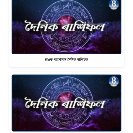
চাওক আপোনাৰ দৈনিক ৰাশিফল