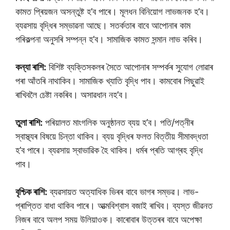
কামত প্ৰিয়জন অসন্তুষ্ট হ’ব পাৰে। মূলধন বিনিয়োগ লাভজনক হ’ব।
ব্যৱসায় বৃদ্ধিৰ সম্ভাৱনা আছে। সতৰ্কতাৰ বাবে আপোনাৰ কাম
পৰিকল্পনা অনুসৰি সম্পন্ন হ’ব। সামাজিক কামত সন্মান লাভ কৰিব।
কন্যা ৰাশি:
বিশিষ্ট ব্যক্তিসকলৰ সৈতে আপোনাৰ সম্পৰ্কৰ সুযোগ লোৱাৰ
পৰা আঁতৰি নাথাকিব। সামাজিক খ্যাতি বৃদ্ধি পাব। কামবোৰ পিছুৱাই
ৰাখিবলৈ চেষ্টা নকৰিব। অসাৱধান নহ’ব।
তুলা ৰাশি:
পৰিয়ালত মাংগলিক অনুষ্ঠানত ব্যয় হ’ব। পতি/পত্নীৰ
স্বাস্থ্যৰ বিষয়ে চিন্তা থাকিব। ব্যয় বৃদ্ধিৰ ফলত বিত্তীয় সীমাবদ্ধতা
হ’ব পাৰে। ব্যৱসায় স্বাভাৱিক হৈ থাকিব। ধৰ্মৰ প্ৰতি আগ্ৰহ বৃদ্ধি
পাব।
বৃশ্চিক ৰাশি:
ব্যৱসায়ত অত্যাধিক ভিৰৰ বাবে ভাগৰ সম্ভৱ। লাভ-
প্ৰাপ্তিত বাধা থাকিব পাৰে। আত্মবিশ্বাস বজাই ৰাখিব। ব্যস্ত জীৱনত
নিজৰ বাবে অলপ সময় উলিয়াওক। কাৰোবাৰ উত্তৰৰ বাবে অপেক্ষা