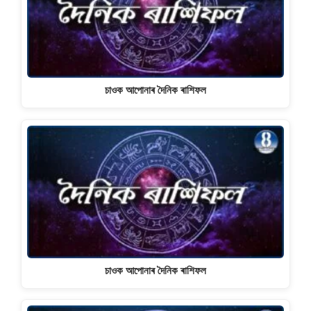
চাওক আপোনাৰ দৈনিক ৰাশিফল
চাওক আপোনাৰ দৈনিক ৰাশিফল