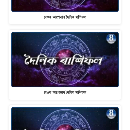
চাওক আপোনাৰ দৈনিক ৰাশিফল
চাওক আপোনাৰ দৈনিক ৰাশিফল