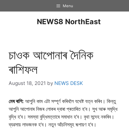
Menu
NEWS8 NorthEast
চাওক আপােনাৰ দৈনিক
ৰাশিফল
August 18, 2021
by
NEWS DESK
মেষ ৰাশি:
আপুনি কাম এটা সম্পূৰ্ণ কৰিবলৈ যথেষ্ট যত্ন কৰিব। কিন্তু
আপুনি আপোনাৰ নিজৰ লোকৰ দ্বাৰা প্ৰতাৰিত হ’ব। সুখ আৰু সমৃদ্ধি
বৃদ্ধি হ’ব। সমস্যা বুদ্ধিমত্তাৰে সমাধান হ’ব। বৃথা সন্দেহ নকৰিব।
ব্যৱসায় লাভজনক হ’ব। নতুন আঁচনিসমূহ ৰূপায়ণ হ’ব।