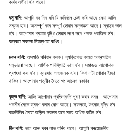
কৰিব লগীয়া হ’ব পাৰে।
ধনু ৰাশি:
আপুনি বহু দিন ধৰি যি কৰিবলৈ চেষ্টা কৰি আছে সেয়া আজি
সম্ভৱ হ’ব। অসম্পূৰ্ণ কাম সম্পূৰ্ণ হোৱাৰ সম্ভাৱনা আছে। স্বাস্থ্য ভাল
হ’ব। আপোনাৰ প্ৰভাৱ বৃদ্ধি হোৱাৰ লগে লগে শত্ৰু পৰাজিত হ’ব।
যাত্ৰাত সকলো নিয়ন্ত্ৰণত ৰাখিব।
মকৰ ৰাশি:
অসঙ্গতি পৰিহাৰ কৰক। ব্যক্তিগত কামত অগ্ৰগতিৰ
সম্ভাৱনা আছে। আৰ্থিক পৰিস্থিতি ভাল হ’ব। সমাজত আপোনাক
প্ৰশংসা কৰা হ’ব। ব্যৱসায় লাভজনক হ’ব। কিবা এটা পোৱাৰ ইচ্ছা
থাকিব। আপোনাৰ পত্নীৰ সৈতে খং আচৰণ নকৰিব।
কুম্ভ ৰাশি:
আজি আপোনাৰ প্ৰতিশ্ৰুতি পূৰণ কৰাৰ সময়। আপোনাৰ
পত্নীৰ সৈতে ভ্ৰমণ কৰাৰ যোগ আছে। সফলতা, উৎসাহ বৃদ্ধি হ’ব।
ৰাজনীতিৰ সৈতে জড়িত সকলৰ বাবে সময় অধিক কঠিন হ’ব।
মীন ৰাশি:
ভাল আৰু খবৰ লাভ কৰিব পাৰে। আপুনি প্ৰয়োজনীয়