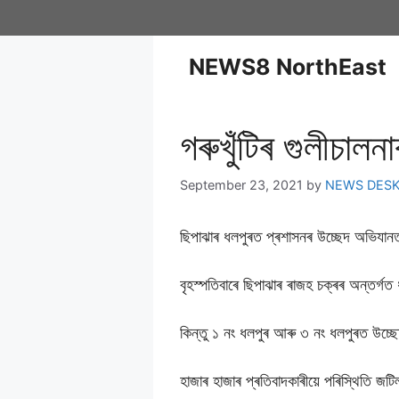
NEWS8 NorthEast
গৰুখুঁটিৰ গুলীচালন
September 23, 2021
by
NEWS DES
ছিপাঝাৰ ধলপুৰত প্ৰশাসনৰ উচ্ছেদ অভিযান
বৃহস্পতিবাৰে ছিপাঝাৰ ৰাজহ চক্ৰৰ অন্তৰ্গ
কিন্তু ১ নং ধলপুৰ আৰু ৩ নং ধলপুৰত উচ্ছে
হাজাৰ হাজাৰ প্ৰতিবাদকাৰীয়ে পৰিস্থিতি জট