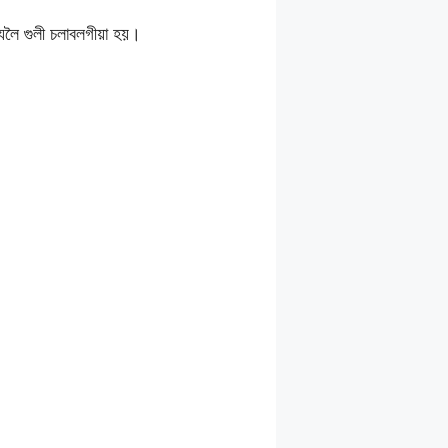
যলৈ গুলী চলাবলগীয়া হয়।