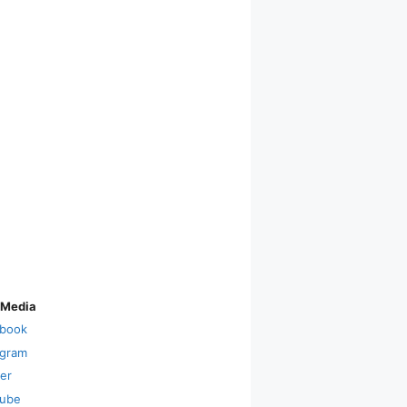
 Media
book
agram
ter
ube