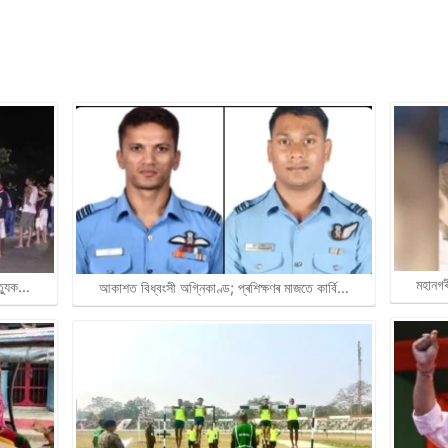
মহানগৰ
ত্যুক…
আকাশত বিধ্বংসী অগ্নিকাণ্ড; প্ৰশিক্ষণৰ মাজতে কাৰ্বি…