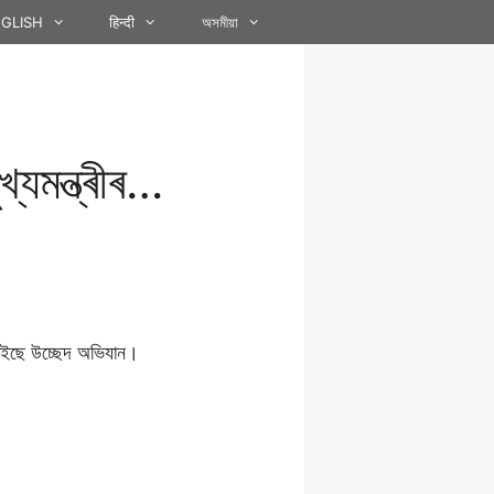
GLISH
हिन्दी
অসমীয়া
্যমন্ত্ৰীৰ…
চলাইছে উচ্ছেদ অভিযান।