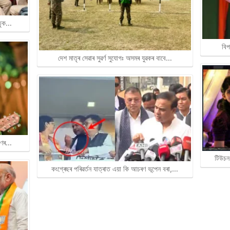
াতৃক…
বিপ
দেশ মাতৃৰ সেৱাৰ সুৱৰ্ণ সুযোগঃ অসমৰ যুৱকৰ বাবে…
ৰাণৰ…
টিউচন
কংগ্ৰেছৰ পৰিৱৰ্তন যাত্ৰাত এয়া কি আচৰণ ভূপেন বৰা,…