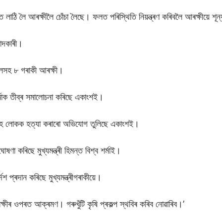
ঠি লৈ আৰক্ষীলৈ চোঁচা লৈছে। ফলত পৰিস্থিতি নিয়ন্ত্ৰণ কৰিবলৈ আৰক্ষীয়ে শূন্
বাদকাৰী।
লসহ ৮ গৰাকী আৰক্ষী।
শৰ্মাক তীব্ৰ সমালোচনা কৰিছে একাংশই।
িৰিহ লোকক হত্যা কৰাৰো অভিযোগ তুলিছে একাংশই।
া কৰিছে মুখ্যমন্ত্ৰী হিমন্ত বিশ্ব শৰ্মাই।
েশ প্ৰদান কৰিছে মুখ্যমন্ত্ৰীগৰাকীয়ে।
ৰক্ষীৰ ওপৰত আক্ৰমণ। গৰুখুঁটি কৃষি প্ৰকল্প স্থবিৰ কৰিব নোৱাৰিব।’