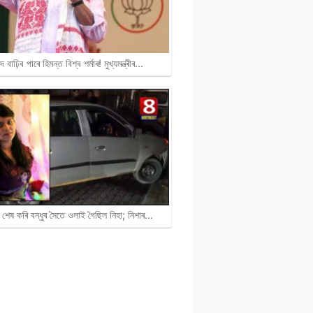
দ বাঢ়িব পাৰে হিমন্ত বিশ্ব শৰ্মাৰ! মুখ্যমন্ত্ৰীৰ…
 শেষ কৰি বন্ধুৰ সৈতে ওলাই গৈছিল নিহা; নিশাৰ…