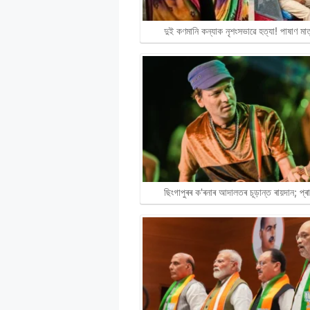
দুই কণমানি কন্যাক নৃশংসভাৱে হত্যা! পাষাণ ম
ছিংগাপুৰৰ ক'ৰনাৰ আদালতৰ চূড়ান্ত ৰায়দান; প্