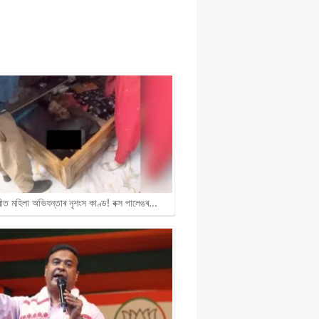
ীত মহিলা অভিযন্তাৰ নৃশংস কাণ্ড! বক্স পালেঙৰ…