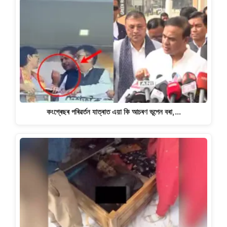
কংগ্ৰেছৰ পৰিৱৰ্তন যাত্ৰাত এয়া কি আচৰণ ভূপেন বৰা,…