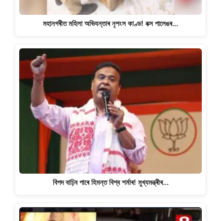
মহানগৰীত মহিলা অভিযন্তাৰ নৃশংস কাণ্ড! বক্স পালেঙৰ…
বিপদ বাঢ়িব পাৰে হিমন্ত বিশ্ব শৰ্মাৰ! মুখ্যমন্ত্ৰীৰ…