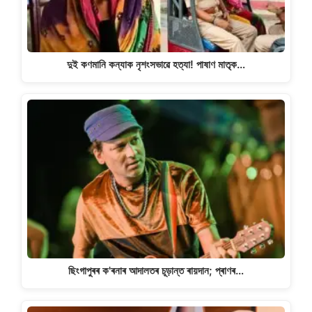
k
দুই কণমানি কন্যাক নৃশংসভাৱে হত্যা! পাষাণ মাতৃক…
ছিংগাপুৰৰ ক'ৰনাৰ আদালতৰ চূড়ান্ত ৰায়দান; প্ৰাণৰ…