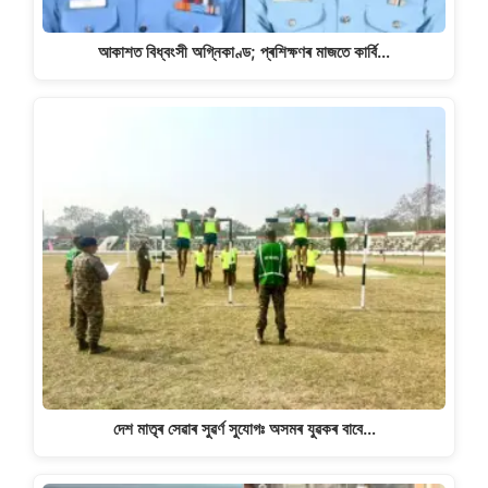
আকাশত বিধ্বংসী অগ্নিকাণ্ড; প্ৰশিক্ষণৰ মাজতে কাৰ্বি…
দেশ মাতৃৰ সেৱাৰ সুৱৰ্ণ সুযোগঃ অসমৰ যুৱকৰ বাবে…