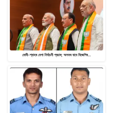
মোদী-শ্বাহৰ মেগা নিৰ্বাচনী প্ৰচাৰ; অসমৰ বাবে বিজেপিৰ…