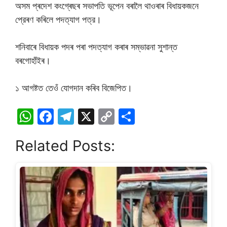
অসম প্ৰদেশ কংগ্ৰেছৰ সভাপতি ভূপেন বৰালৈ থাওৰাৰ বিধায়কজনে
প্রেৰণ কৰিলে পদত্যাগ পত্র।
শনিবাৰে বিধায়ক পদৰ পৰা পদত্যাগ কৰাৰ সম্ভাৱনা সুশান্ত
বৰগোহাঁইৰ।
১ আগষ্টত তেওঁ যোগদান কৰিব বিজেপিত।
W
F
T
X
C
S
h
a
el
o
h
Related Posts:
at
c
e
p
ar
s
e
gr
y
e
A
b
a
Li
p
o
m
n
p
o
k