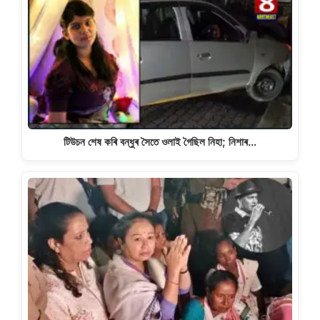
টিউচন শেষ কৰি বন্ধুৰ সৈতে ওলাই গৈছিল নিহা; নিশাৰ…