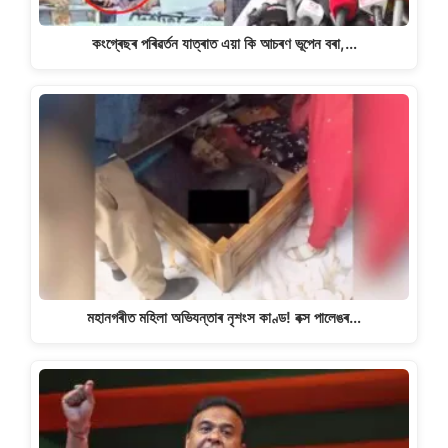
কংগ্ৰেছৰ পৰিৱৰ্তন যাত্ৰাত এয়া কি আচৰণ ভূপেন বৰা,…
মহানগৰীত মহিলা অভিযন্তাৰ নৃশংস কাণ্ড! বক্স পালেঙৰ…