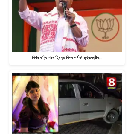
বিপদ বাঢ়িব পাৰে হিমন্ত বিশ্ব শৰ্মাৰ! মুখ্যমন্ত্ৰীৰ…