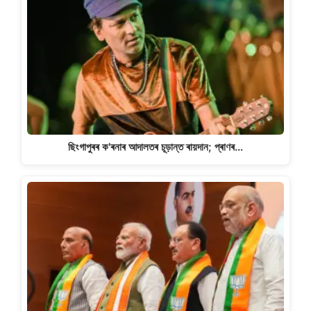
ছিংগাপুৰৰ ক'ৰনাৰ আদালতৰ চূড়ান্ত ৰায়দান; প্ৰাণৰ…