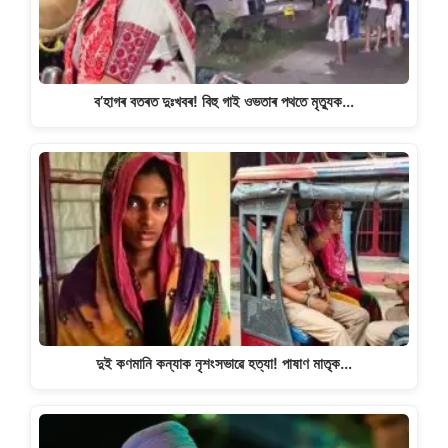
ব’হাগৰ বতৰত দুঃখবৰ! বিহু গাই ওভতাৰ পথতে মৃত্যুক…
দুই কণমানি কন্যাক নৃশংসভাৱে হত্যা! পাষাণ মাতৃক…