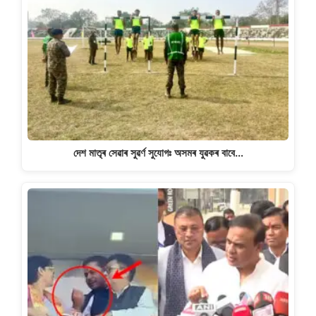
দেশ মাতৃৰ সেৱাৰ সুৱৰ্ণ সুযোগঃ অসমৰ যুৱকৰ বাবে…