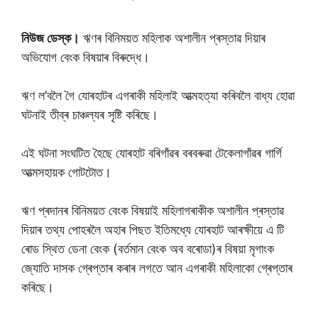
নিউজ ডেস্ক।
ঋণৰ বিনিময়ত মহিলাক অশালীন প্ৰস্তাৱ দিয়াৰ
অভিযোগ বেংক বিষয়াৰ বিৰুদ্ধে।
ঋণ ল’বলৈ গৈ যোৰহাটৰ এগৰাকী মহিলাই আত্মহত্যা কৰিবলৈ বাধ্য হোৱা
ঘটনাই তীব্ৰ চাঞ্চল্যৰ সৃষ্টি কৰিছে।
এই ঘটনা সংঘটিত হৈছে যোৰহাট বৰিগাঁৱৰ বৰবৰুৱা টেকেলাগাঁৱৰ গাৰ্গি
আত্মসহায়ক গোটটোত।
ঋণ প্ৰদানৰ বিনিময়ত বেংক বিষয়াই মহিলাগৰাকীক অশালীন প্ৰস্তাৱ
দিয়াৰ তথ্য পোহৰলৈ অহাৰ পিছত ইতিমধ্যে যোৰহাট আৰক্ষীয়ে এ টি
ৰোড স্থিত ডেনা বেংক (বৰ্তমান বেংক অব বৰোডা)ৰ বিষয়া মৃগাংক
জ্যোতি দাসক গ্ৰেপ্তাৰ কৰাৰ লগতে আন এগৰাকী মহিলাকো গ্ৰেপ্তাৰ
কৰিছে।