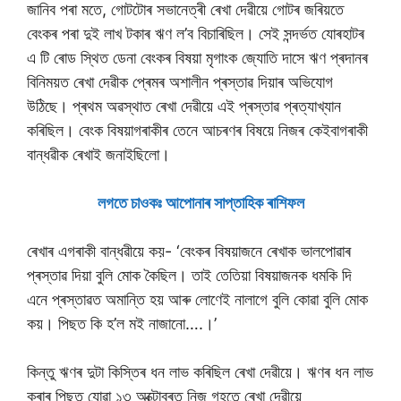
জানিব পৰা মতে, গোটটোৰ সভানেত্ৰী ৰেখা দেৱীয়ে গোটৰ জৰিয়তে
বেংকৰ পৰা দুই লাখ টকাৰ ঋণ ল’ব বিচাৰিছিল। সেই সন্দৰ্ভত যোৰহাটৰ
এ টি ৰোড স্থিত ডেনা বেংকৰ বিষয়া মৃগাংক জ্যোতি দাসে ঋণ প্ৰদানৰ
বিনিময়ত ৰেখা দেৱীক প্ৰেমৰ অশালীন প্ৰস্তাৱ দিয়াৰ অভিযোগ
উঠিছে। প্ৰথম অৱস্থাত ৰেখা দেৱীয়ে এই প্ৰস্তাৱ প্ৰত্যাখ্যান
কৰিছিল। বেংক বিষয়াগৰাকীৰ তেনে আচৰণৰ বিষয়ে নিজৰ কেইবাগৰাকী
বান্ধৱীক ৰেখাই জনাইছিলো।
লগতে চাওকঃ আপােনাৰ সাপ্তাহিক ৰাশিফল
ৰেখাৰ এগৰাকী বান্ধৱীয়ে কয়- ‘বেংকৰ বিষয়াজনে ৰেখাক ভালপোৱাৰ
প্ৰস্তাৱ দিয়া বুলি মোক কৈছিল। তাই তেতিয়া বিষয়াজনক ধমকি দি
এনে প্ৰস্তাৱত অমান্তি হয় আৰু লোণেই নালাগে বুলি কোৱা বুলি মোক
কয়। পিছত কি হ’ল মই নাজানো….।’
কিন্তু ঋণৰ দুটা কিস্তিৰ ধন লাভ কৰিছিল ৰেখা দেৱীয়ে। ঋণৰ ধন লাভ
কৰাৰ পিছত যোৱা ১৩ অক্টোবৰত নিজ গৃহতে ৰেখা দেৱীয়ে