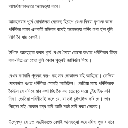
আশ্চৰ্যজনকভাৱে আত্মহত্যা কৰে।
আত্মহত্যাৰ পূৰ্বে মোবাইলত মেজেছ হিচাপে বেংক বিষয়া মৃগাংক আৰু
পৰিনীতা নামৰ এগৰাকী মহিলাৰ বাবেই আত্মহত্যা কৰিব লগা হ’ল বুলি
লিখি থৈ যায় ৰেখাই।
ইপিনে আত্মহত্যা কৰাৰ পূৰ্বে ৰেখাৰ সৈতে কোনো কথাত পৰিনীতাৰ তীব্ৰ
বাক-বিতণ্ডা হোৱা বুলি ৰেখাৰ পুত্ৰই জানিবলৈ দিয়ে।
ৰেখাৰ কণমানি পুত্ৰই কয়- মই মাৰ দোকানত বহি আহিছো। তেতিয়া
দোকানলৈ খঙত পৰিনীতা সোমাই আহিছিল। তেতিয়া মায়ে পৰিনীতাক
কৈছিল যে যদিহে মাৰ কথা মিছাকৈ কয় তেন্তে মায়ে চুইছাইড কৰি
দিব। তেতিয়া পৰিনীতাই কলে যে, যা তই চুইছাইড কৰি দে। তাৰ
পিছতে মাই দোকান বন্ধ কৰি আহি দৰ্জা মাৰি ঘৰত সোমায়।
উল্লেখ্য যে ১৩ অক্টােবৰতে ৰেখাই আত্মহত্যা কৰে যদিও পূজাৰ বাবে