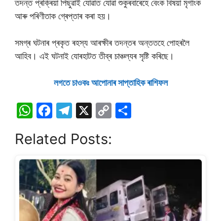
তদন্ত প্ৰক্ৰিয়া পিছুৱাই যােৱাত যােৱা শুকুৰবাৰেহে বেংক বিষয়া মৃগাংক
আৰু পৰিণীতাক গ্ৰেপ্তাৰ কৰা হয়।
সমগ্ৰ ঘটনাৰ প্ৰকৃত ৰহস্য আৰক্ষীৰ তদন্তৰ অন্ততহে পােহৰলৈ
আহিব। এই ঘটনাই যােৰহাটত তীব্ৰ চাঞ্চল্যৰ সৃষ্টি কৰিছে।
লগতে চাওকঃ আপােনাৰ সাপ্তাহিক ৰাশিফল
W
F
T
X
C
S
h
a
el
o
h
Related Posts:
at
c
e
p
ar
s
e
gr
y
e
A
b
a
Li
p
o
m
n
p
o
k
k