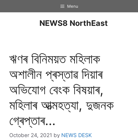
Menu
NEWS8 NorthEast
ঋণৰ বিনিময়ত মহিলাক
অশালীন প্ৰস্তাৱ দিয়াৰ
অভিযােগ বেংক বিষয়াৰ,
মহিলাৰ আত্মহত্যা, দুজনক
গ্ৰেপ্তাৰ…
October 24, 2021
by
NEWS DESK