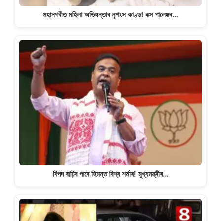
মহানগৰীত মহিলা অভিযন্তাৰ নৃশংস কাণ্ড! বক্স পালেঙৰ…
বিপদ বাঢ়িব পাৰে হিমন্ত বিশ্ব শৰ্মাৰ! মুখ্যমন্ত্ৰীৰ…