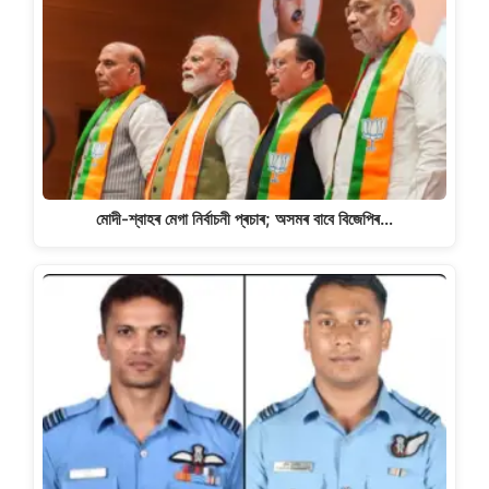
মোদী-শ্বাহৰ মেগা নিৰ্বাচনী প্ৰচাৰ; অসমৰ বাবে বিজেপিৰ…