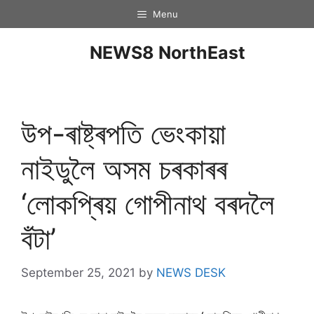
Menu
NEWS8 NorthEast
উপ-ৰাষ্ট্ৰপতি ভেংকায়া
নাইডুলৈ অসম চৰকাৰৰ
‘লোকপ্ৰিয় গোপীনাথ বৰদলৈ
বঁটা’
September 25, 2021
by
NEWS DESK