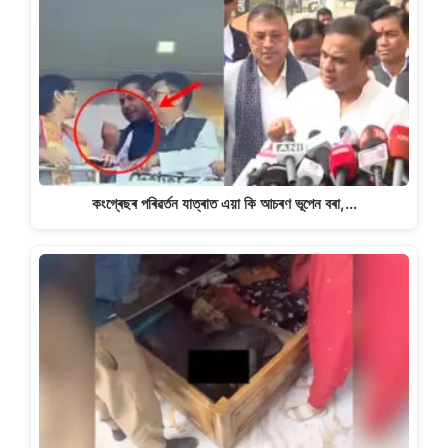
কংগ্ৰেছৰ পৰিৱৰ্তন যাত্ৰাত এয়া কি আচৰণ ভূপেন বৰা,…