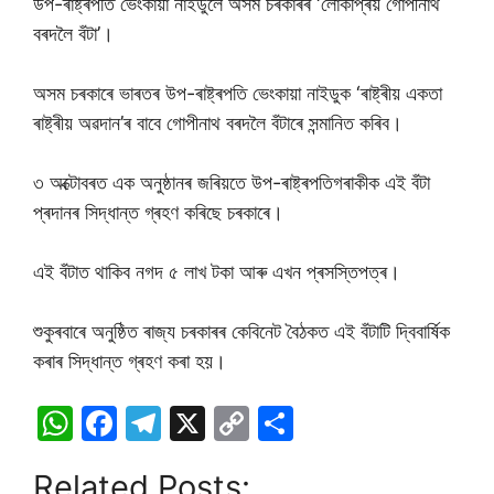
উপ-ৰাষ্ট্ৰপতি ভেংকায়া নাইডুলৈ অসম চৰকাৰৰ ‘লোকপ্ৰিয় গোপীনাথ
বৰদলৈ বঁটা’।
অসম চৰকাৰে ভাৰতৰ উপ-ৰাষ্ট্ৰপতি ভেংকায়া নাইডুক ‘ৰাষ্ট্ৰীয় একতা
ৰাষ্ট্ৰীয় অৱদান’ৰ বাবে গোপীনাথ বৰদলৈ বঁটাৰে সন্মানিত কৰিব।
৩ অক্টোবৰত এক অনুষ্ঠানৰ জৰিয়তে উপ-ৰাষ্ট্ৰপতিগৰাকীক এই বঁটা
প্ৰদানৰ সিদ্ধান্ত গ্ৰহণ কৰিছে চৰকাৰে।
এই বঁটাত থাকিব নগদ ৫ লাখ টকা আৰু এখন প্ৰসস্তিপত্ৰ।
শুকুৰবাৰে অনুষ্ঠিত ৰাজ্য চৰকাৰৰ কেবিনেট বৈঠকত এই বঁটাটি দ্বিবাৰ্ষিক
কৰাৰ সিদ্ধান্ত গ্ৰহণ কৰা হয়।
W
F
T
X
C
S
h
a
el
o
h
Related Posts:
at
c
e
p
ar