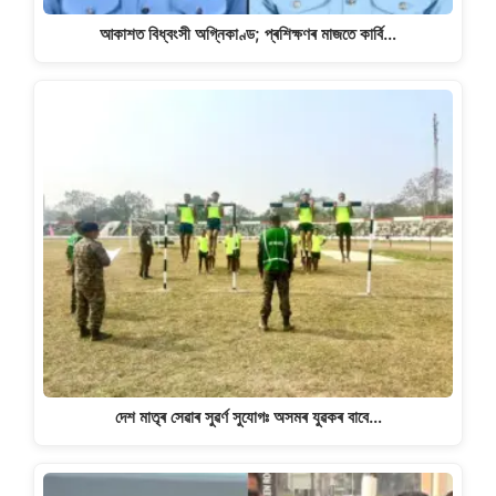
আকাশত বিধ্বংসী অগ্নিকাণ্ড; প্ৰশিক্ষণৰ মাজতে কাৰ্বি…
দেশ মাতৃৰ সেৱাৰ সুৱৰ্ণ সুযোগঃ অসমৰ যুৱকৰ বাবে…