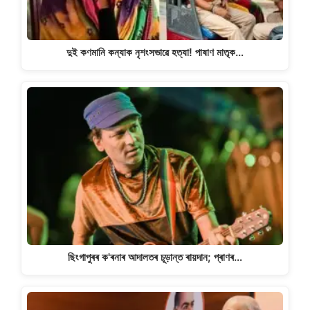
দুই কণমানি কন্যাক নৃশংসভাৱে হত্যা! পাষাণ মাতৃক…
ছিংগাপুৰৰ ক'ৰনাৰ আদালতৰ চূড়ান্ত ৰায়দান; প্ৰাণৰ…