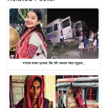
s
e
gr
y
e
A
b
a
Li
p
o
m
n
p
o
k
k
ব’হাগৰ বতৰত দুঃখবৰ! বিহু গাই ওভতাৰ পথতে মৃত্যুক…