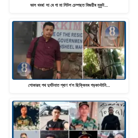
ভাল খবৰ! সা ৰে গা মা লিটল চেম্পছত বিজয়ীৰ মুকুট…
শােকাৱহ পথ দুৰ্ঘটনাত প্ৰাণ গ’ল ছিক্কিমৰ গড়কাপ্টানি…