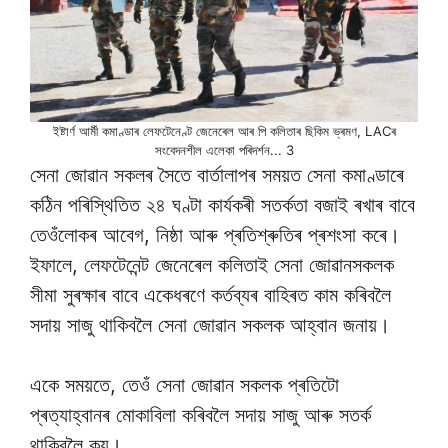
ইষ্টাৰ্ণ আৰ্মী কমাণ্ডাৰ লেফটেনেণ্ট জেনেৰেল আৰ পি কলিতাৰ ছিকিম ভ্ৰমণ, LACৰ
সংবেদনশীল এলেকা পৰিদৰ্শন... 3
সেনা জোৱান সকলৰ সৈতে বাৰ্তালাপৰ সময়ত সেনা কমাণ্ডাৰে
কঠিন পৰিস্থিতিত ২৪ ঘণ্টা কাৰ্যকৰী সতৰ্কতা বজাই ৰখাৰ বাবে
তেওঁলোকৰ আবেগ, নিষ্ঠা আৰু প্ৰতিশ্ৰুতিৰ প্ৰশংসা কৰে।
ইফালে, লেফটেনেন্ট জেনেৰেল কলিতাই সেনা জোৱানসকলক
সীমা সুৰক্ষাৰ বাবে একেধৰণে কৰ্তব্যৰ বাহিৰত কাম কৰিবলৈ
সদায় সাজু থাকিবলৈ সেনা জোৱান সকলক আহ্বান জনায়।
একে সময়তে, তেওঁ সেনা জোৱান সকলক প্ৰতিটো
প্ৰত্যাহ্বানৰ মোকাবিলা কৰিবলৈ সদায় সাজু আৰু সতৰ্ক
থাকিবলৈ কয়।