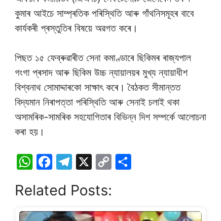
কুমাৰ আইচে সাম্প্ৰতিক পৰিস্থিতি আৰু গাঁথনিসমূহৰ বাবে
কাৰ্যকৰী প্ৰস্তুতিৰ বিষয়ে অৱগত কৰে।
পিছত ১৫ ফেব্ৰুৱাৰীত সেনা কমাণ্ডাৰে ছিকিমৰ ৰাজ্যপাল
গংগা প্ৰসাদ আৰু ছিকিম উচ্চ ন্যায়ালয়ৰ মুখ্য ন্যায়াধীশ
বিশ্বনাথ সোমাদ্দাৰকো সাক্ষাৎ কৰে। বৈঠকত সীমান্তত
বিদ্যমান নিৰাপত্তা পৰিস্থিতি আৰু সেনাই চলাই থকা
অসামৰিক-সামৰিক সহযোগিতাৰ বিভিন্ন দিশ সম্পৰ্কে আলোচনা
কৰা হয়।
W
F
T
X
C
S
h
a
el
o
h
Related Posts:
at
c
e
p
ar
s
e
gr
y
e