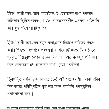
ইষ্টাৰ্ণ আৰ্মী কমাণ্ডাৰ লেফটেনেণ্ট জেনেৰেল ৰাণা প্ৰতাপ
কলিতাৰ ছিকিম ভ্ৰমণ, LACৰ সংবেদনশীল এলেকা পৰিদৰ্শন
কৰি বুজ ল’লে পৰিস্থিতিৰ।
ইষ্টাৰ্ণ আৰ্মী কমাণ্ডৰ নতুন কমাণ্ডাৰ হিচাপে দায়িত্ব গ্ৰহণ
কৰাৰ পিছত মঙ্গলবাৰে প্ৰথমবাৰৰ বাবে ছিকিমত চীনৰ সৈতে
প্ৰকৃত নিয়ন্ত্ৰণ ৰেখাৰ ওচৰৰ বিবাদমান এলেকাসমূহ পৰিদৰ্শন
কৰে লেফটেনেণ্ট জেনেৰেল ৰাণা প্ৰতাপ কলিতা।
ত্ৰিশক্তি কৰ্পৰ ভ্ৰমণকালত তেওঁ এই সংবেদনশীল অঞ্চলটোৰ
নিৰাপত্তা পৰিস্থিতিৰ বুজ লয় আৰু কাৰ্যকৰী প্ৰস্তুতিৰ
পৰ্যালোচনা কৰে।
বুধবাৰে কলকাতাৰ ইষ্টাৰ্ণ কমাণ্ডৰ মুখ্য কাৰ্যালয়ৰ এজন