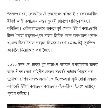
উল্লেখ্য যে, লেফটেনেণ্ট জেনেৰেল কলিতাই ১ ফেব্ৰুৱাৰীত
ইষ্টাৰ্ণ আৰ্মী কমাণ্ডৰ নতুন মুৰব্বী হিচাপে দায়িত্ব গ্ৰহণ
কৰিছিল। কৌশলগতভাৱে গুৰুত্বপূৰ্ণ সেনাৰ ইষ্টাৰ্ণ কমাণ্ডটো
চীনৰ সৈতে উত্তৰ-পূবৰ ৰাজ্য ছিকিম আৰু অৰুণাচল প্ৰদেশ
খণ্ডত চীনৰ সৈতে প্ৰকৃত নিয়ন্ত্ৰণ ৰেখা (এলএচি) সুৰক্ষিত
কৰিবলৈ নিয়োজিত কৰা হৈছে।
২০২০ চনৰ মে’ মাহত পূব লাডাখৰ গালৱান উপত্যকাত ভাৰত
আৰু চীনৰ সেনা বাহিনীৰ মাজত সংঘৰ্ষৰ ঘটনাৰ পিছৰে পৰা
দুয়োখন দেশৰ মাজত এলএচিত উত্তেজনা সৃষ্টি হোৱা সময়ত
কলিতাই ইষ্টাৰ্ণ কমাণ্ডৰ কমাণ্ডাৰ-ইন-চীফ হিচাপে দায়িত্ব
গ্ৰহণ কৰিছে।