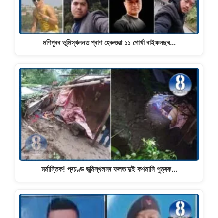
মণিপুৰৰ ভূমিস্খলনত প্ৰাণ হেৰুওৱা ১১ গােৰ্খা ৰাইফলছৰ…
মৰ্মান্তিক! প্ৰচণ্ড ভূমিস্খলনৰ ফলত দুই কণমানি পুত্ৰক…