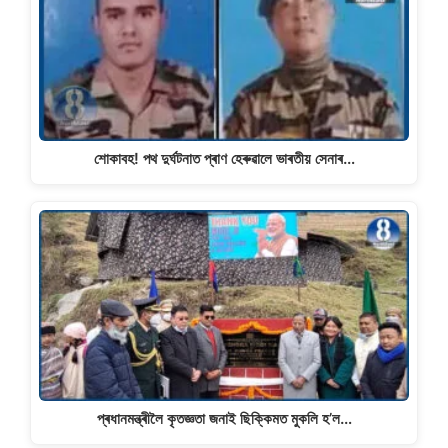
শোকাবহ! পথ দুৰ্ঘটনাত প্ৰাণ হেৰুৱালে ভাৰতীয় সেনাৰ…
প্ৰধানমন্ত্ৰীলৈ কৃতজ্ঞতা জনাই ছিক্কিমত মুকলি হ’ল…