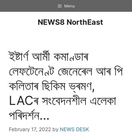
Menu
NEWS8 NorthEast
ইষ্টাৰ্ণ আৰ্মী কমাণ্ডাৰ
লেফটেনেণ্ট জেনেৰেল আৰ পি
কলিতাৰ ছিকিম ভ্ৰমণ,
LACৰ সংবেদনশীল এলেকা
পৰিদৰ্শন…
February 17, 2022
by
NEWS DESK