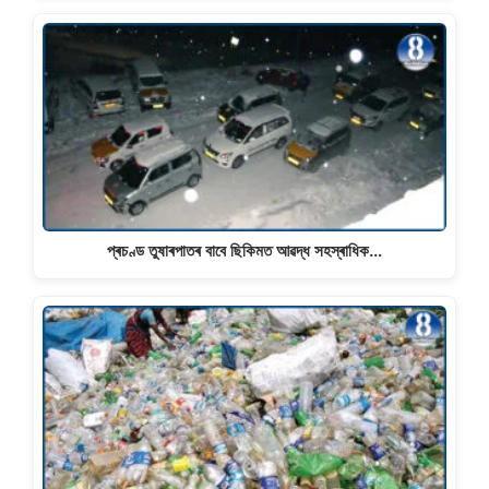
প্ৰচণ্ড তুষাৰপাতৰ বাবে ছিকিমত আৱদ্ধ সহস্ৰাধিক…