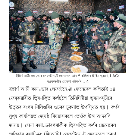
ইষ্টাৰ্ণ আৰ্মী কমাণ্ডাৰ লেফটেনেণ্ট জেনেৰেল আৰ পি কলিতাৰ ছিকিম ভ্ৰমণ, LACৰ
সংবেদনশীল এলেকা পৰিদৰ্শন... 4
ইষ্টাৰ্ণ আৰ্মী কমাণ্ডাৰ লেফটেনেণ্ট জেনেৰেল কলিতাই ১৪
ফেব্ৰুৱাৰীত ত্ৰিশক্তি কৰ্পছলৈ তিনিদিনীয়া ভ্ৰমণসূচীৰে
উত্তৰ বংগৰ শিলিগুৰিৰ ওচৰৰ চুকনাত উপস্থিত হয়। কৰ্পৰ
মুখ্য কাৰ্যালয়ত জ্যেষ্ঠ বিষয়াসকলে তেওঁক উষ্ম আদৰণি
জনায়। সেনা কমাণ্ডাৰগৰাকীক ত্ৰিশক্তি কৰ্পৰ জেনেৰেল
অফিচাৰ কমাণ্ডিং (জিঅ’চি) লেফটেনেণ্ট জেনেৰেল তৰুণ